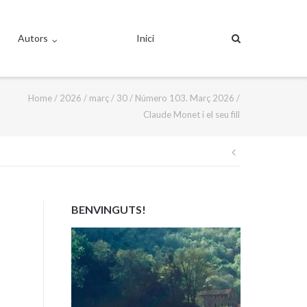
Autors
Inici
Home
/
2026
/
març
/
30
/
Número 103. Març 2026
/
Claude Monet i el seu fill
Navegació
d'entrades
BENVINGUTS!