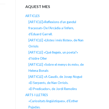
AQUEST MES
ARTICLES
[ARTICLE]«Reflexions d’un gandul
fracassat» De l’Arcàdia a l’infern,
d’Eduard Garrell.
[ARTICLE] «Llistes i més llistes», de Nan
Orriols
[ARTICLE] «Què llegeix, un poeta?»
d’Isidre Oller
[ARTICLE] «Sobre el menys és més», de
Helena Bonals
[ARTICLE] «A Gaudí», de Josep Nogué
«El Serpent», de Nan Orriols.
«El Predicador», de Jordi Remolins
ARTS I LLETRES
«Curiositats lingüístiques», d’Esther
Pujadas.