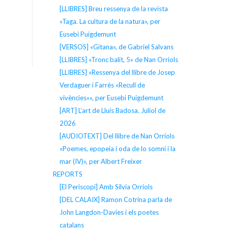
[LLIBRES] Breu ressenya de la revista
«Taga. La cultura de la natura», per
Eusebi Puigdemunt
[VERSOS] «Gitana», de Gabriel Salvans
[LLIBRES] «Tronc balit, 5» de Nan Orriols
[LLIBRES] «Ressenya del llibre de Josep
Verdaguer i Farrès «Recull de
vivències»», per Eusebi Puigdemunt
[ART] L’art de Lluís Badosa. Juliol de
2026
[AUDIOTEXT] Del llibre de Nan Orriols
«Poemes, epopeia i oda de lo somni i la
mar (IV)», per Albert Freixer
REPORTS
[El Periscopi] Amb Silvia Orriols
[DEL CALAIX] Ramon Cotrina parla de
John Langdon-Davies i els poetes
catalans