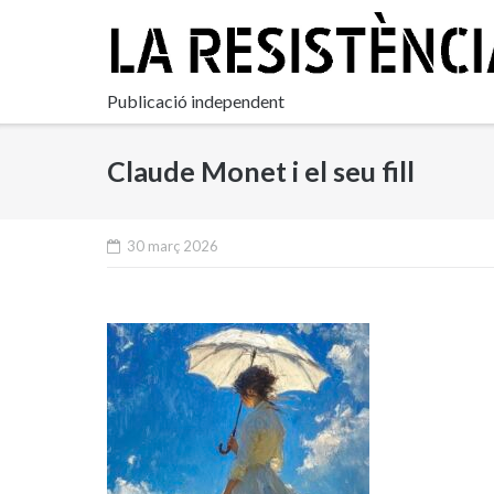
Skip
to
content
Publicació independent
Claude Monet i el seu fill
30 març 2026