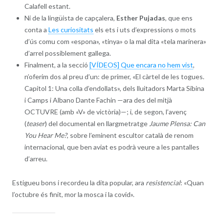
Calafell estant.
Ni de la lingüista de capçalera,
Esther Pujadas
, que ens
conta a
Les curiositats
els ets i uts d’expressions o mots
d’ús comu com «espona», «tinya» o la mal dita «tela marinera»
d’arrel possiblement gallega.
Finalment, a la secció
[VÍDEOS] Que encara no hem vist
,
n’oferim dos al preu d’un: de primer, «El càrtel de les togues.
Capítol 1: Una colla d’endollats», dels lluitadors Marta Sibina
i Camps i Albano Dante Fachin —ara des del mitjà
OCTUVRE (amb «V» de victòria)—; i, de segon, l’avenç
(
teaser
) del documental en llargmetratge
Jaume Plensa: Can
You Hear Me?
, sobre l’eminent escultor català de renom
internacional, que ben aviat es podrà veure a les pantalles
d’arreu.
Estigueu bons i recordeu la dita popular, ara
resistencial
: «Quan
l’octubre és finit, mor la mosca i la covid».