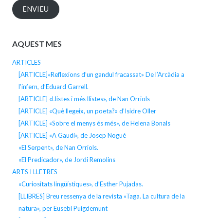
ENVIEU
AQUEST MES
ARTICLES
[ARTICLE]«Reflexions d’un gandul fracassat» De l’Arcàdia a
l’infern, d’Eduard Garrell.
[ARTICLE] «Llistes i més llistes», de Nan Orriols
[ARTICLE] «Què llegeix, un poeta?» d’Isidre Oller
[ARTICLE] «Sobre el menys és més», de Helena Bonals
[ARTICLE] «A Gaudí», de Josep Nogué
«El Serpent», de Nan Orriols.
«El Predicador», de Jordi Remolins
ARTS I LLETRES
«Curiositats lingüístiques», d’Esther Pujadas.
[LLIBRES] Breu ressenya de la revista «Taga. La cultura de la
natura», per Eusebi Puigdemunt