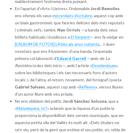
maldestrament l’extrema dreta puixant.
En l’apartat d’«Arts i Lletres», l’indomable
Jordi Remolins
ens ofereix els seus
microrelats d’octubre
, aquest cop amb
un biaix gastronòmic que farà les delícies dels més reputats
i criminals xefs; també,
Nan Orriols
—a banda dels seus
bitllets habituals i insidiosos a
El Serpent
— ens fa viatjar en
[L’ÀLBUM DE FOTOS] L’Atles als anys vuitanta
… I dues
novetats que ens il·lusionen: d’una banda, l’esperada
primera col·laboració d’
Eduard Garrell
—amic de
La
Resistència
des dels inicis—, amb l’article «
Desideràtum
»,
sobre les biblioteques i els tan necessaris fons d’autors
locals; i, de l’altra, el retorn, novament, del fotògraf i poeta
Gabriel Salvans
, aquest cop amb «
Reflexos
», versos lliures
d’un autor lliure amb veu pròpia.
No ens oblidem del polític
Jordi Sánchez Solsona
, que a
«
Matadepera, ric?
» aclareix que la riquesa d’un poble la
proporciona la disponibilitat dels serveis municipals, que en
aquesta petita vila del Vallès és molt alt. «Dels titulars no
se’n viu, però de la gent que estima el seu poble, sí», rebla de