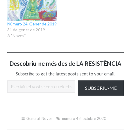
Número 24. Gener de 2019
31 de gener de 2019
A "Noves"
Descobriu-ne més des de LA RESISTÈNCIA
Subscribe to get the latest posts sent to your email.
Escriviu el vostre correu electrònic…
SUBSCRIU-ME
General
,
Noves
número 43
,
octubre 2020