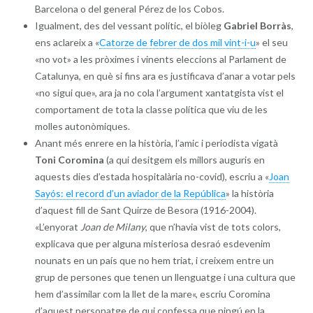
Barcelona o del general Pérez de los Cobos.
Igualment, des del vessant polític, el biòleg
Gabriel Borràs
,
ens aclareix a «
Catorze de febrer de dos mil vint-i-u
» el seu
«no vot» a les pròximes i vinents eleccions al Parlament de
Catalunya, en què si fins ara es justificava d’anar a votar pels
«no sigui que», ara ja no cola l’argument xantatgista vist el
comportament de tota la classe política que viu de les
molles autonòmiques.
Anant més enrere en la història, l’amic i periodista vigatà
Toni Coromina
(a qui desitgem els millors auguris en
aquests dies d’estada hospitalària no-covid), escriu a «
Joan
Sayós: el record d’un aviador de la República
» la història
d’aquest fill de Sant Quirze de Besora (1916-2004).
«L’enyorat
Joan de Milany
, que n’havia vist de tots colors,
explicava que per alguna misteriosa desraó esdevenim
nounats en un país que no hem triat, i creixem entre un
grup de persones que tenen un llenguatge i una cultura que
hem d’assimilar com la llet de la mare«, escriu Coromina
d’aquest personatge de qui confessa que ningú en la