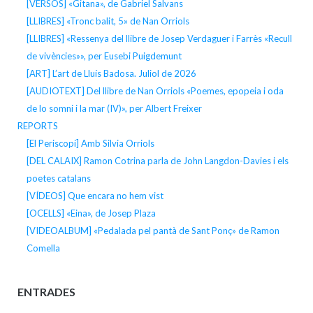
[VERSOS] «Gitana», de Gabriel Salvans
[LLIBRES] «Tronc balit, 5» de Nan Orriols
[LLIBRES] «Ressenya del llibre de Josep Verdaguer i Farrès «Recull
de vivències»», per Eusebi Puigdemunt
[ART] L’art de Lluís Badosa. Juliol de 2026
[AUDIOTEXT] Del llibre de Nan Orriols «Poemes, epopeia i oda
de lo somni i la mar (IV)», per Albert Freixer
REPORTS
[El Periscopi] Amb Silvia Orriols
[DEL CALAIX] Ramon Cotrina parla de John Langdon-Davies i els
poetes catalans
[VÍDEOS] Que encara no hem vist
[OCELLS] «Eina», de Josep Plaza
[VIDEOALBUM] «Pedalada pel pantà de Sant Ponç» de Ramon
Comella
ENTRADES