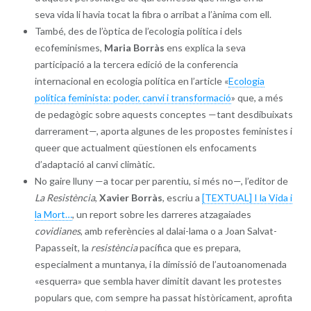
seva vida li havia tocat la fibra o arribat a l’ànima com ell.
També, des de l’òptica de l’ecologia política i dels
ecofeminismes,
Maria Borràs
ens explica la seva
participació a la tercera edició de la conferencia
internacional en ecologia política en l’article «
Ecologia
política feminista: poder, canvi i transformació
» que, a més
de pedagògic sobre aquests conceptes —tant desdibuixats
darrerament—, aporta algunes de les propostes feministes i
queer que actualment qüestionen els enfocaments
d’adaptació al canvi climàtic.
No gaire lluny —a tocar per parentiu, si més no—, l’editor de
La Resistència
,
Xavier Borràs
, escriu a
[TEXTUAL] I la Vida i
la Mort…
, un report sobre les darreres atzagaiades
covidianes
, amb referències al dalai-lama o a Joan Salvat-
Papasseit, la
resistència
pacífica que es prepara,
especialment a muntanya, i la dimissió de l’autoanomenada
«esquerra» que sembla haver dimitit davant les protestes
populars que, com sempre ha passat històricament, aprofita