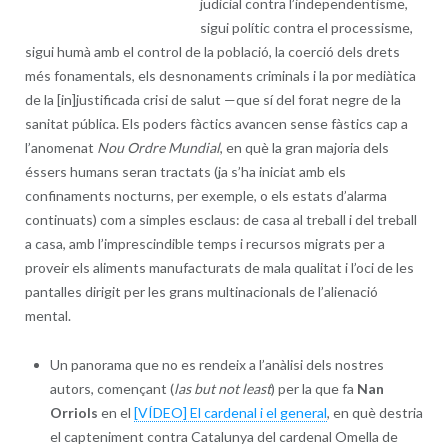
judicial contra l’independentisme,
sigui polític contra el processisme,
sigui humà amb el control de la població, la coerció dels drets
més fonamentals, els desnonaments criminals i la por mediàtica
de la [in]justificada crisi de salut —que sí del forat negre de la
sanitat pública. Els poders fàctics avancen sense fàstics cap a
l’anomenat
Nou Ordre Mundial
, en què la gran majoria dels
éssers humans seran tractats (ja s’ha iniciat amb els
confinaments nocturns, per exemple, o els estats d’alarma
continuats) com a simples esclaus: de casa al treball i del treball
a casa, amb l’imprescindible temps i recursos migrats per a
proveir els aliments manufacturats de mala qualitat i l’oci de les
pantalles dirigit per les grans multinacionals de l’alienació
mental.
Un panorama que no es rendeix a l’anàlisi dels nostres
autors, començant (
las but not least
) per la que fa
Nan
Orriols
en el
[VÍDEO] El cardenal i el general
, en què destria
el capteniment contra Catalunya del cardenal Omella de