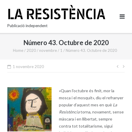
Skip
to
content
Publicació independent
Número 43. Octubre de 2020
Home
/
2020
/
novembre
/
1
/
Número 43. Octubre de 2020
Nave
1 novembre 2020
d'en
«Quan l’octubre és finit, mor la
mosca i el mosquit», diu el refranyer
popular d’aquest mes en què
La
Resistència
torna, novament, sense
màscara i en llibertat, sempre
contra tot totalitarisme, sigui