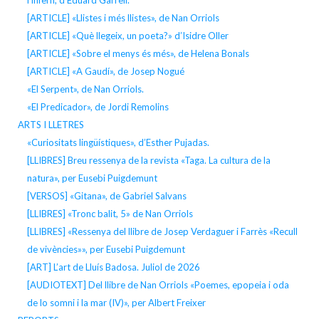
[ARTICLE] «Llistes i més llistes», de Nan Orriols
[ARTICLE] «Què llegeix, un poeta?» d’Isidre Oller
[ARTICLE] «Sobre el menys és més», de Helena Bonals
[ARTICLE] «A Gaudí», de Josep Nogué
«El Serpent», de Nan Orriols.
«El Predicador», de Jordi Remolins
ARTS I LLETRES
«Curiositats lingüístiques», d’Esther Pujadas.
[LLIBRES] Breu ressenya de la revista «Taga. La cultura de la
natura», per Eusebi Puigdemunt
[VERSOS] «Gitana», de Gabriel Salvans
[LLIBRES] «Tronc balit, 5» de Nan Orriols
[LLIBRES] «Ressenya del llibre de Josep Verdaguer i Farrès «Recull
de vivències»», per Eusebi Puigdemunt
[ART] L’art de Lluís Badosa. Juliol de 2026
[AUDIOTEXT] Del llibre de Nan Orriols «Poemes, epopeia i oda
de lo somni i la mar (IV)», per Albert Freixer