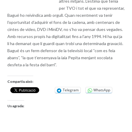
altres mitjans. L’estima que tenia
per TVO i tot el que va representar,
Bagué ho reivindica amb orgull. Quan recentment va tenir
l’oportunitat d’adquirir el fons de la cadena, amb centenars de
cintes de vídeo, DVD i MiniDV, no s’ho va pensar dues vegades.
Amb recursos propis ha digitalitzat fins a l’any 1994. Hi ha qui ja
li ha demanat que li guardi quan trobi una determinada gravació.
Bagué és un ferm defensor de la televisió local “com es feia
abans”, “la que t’ensenyava la iaia Pepita menjant xocolata
desfeta a la festa del barri”.
Compartiu això:
Telegram
WhatsApp
Us agrada: