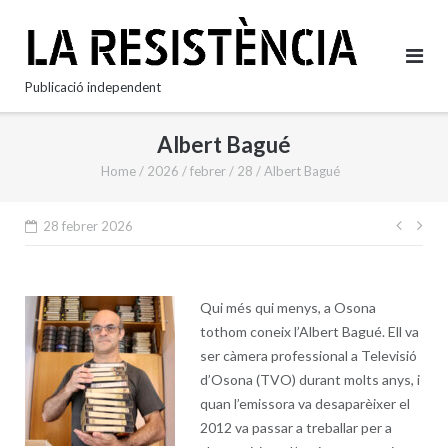
Skip
to
content
Publicació independent
Albert Bagué
Home
/
2026
/
febrer
/
28
/
Albert Bagué
Nave
28 febrer 2026
d'en
Qui més qui menys, a Osona
tothom coneix l’Albert Bagué. Ell va
ser càmera professional a Televisió
d’Osona (TVO) durant molts anys, i
quan l’emissora va desaparèixer el
2012 va passar a treballar per a