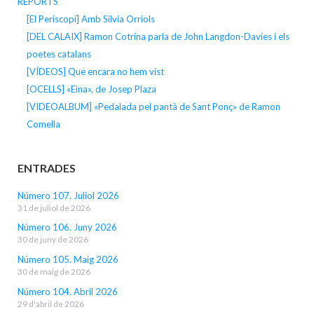
REPORTS
[El Periscopi] Amb Silvia Orriols
[DEL CALAIX] Ramon Cotrina parla de John Langdon-Davies i els
poetes catalans
[VÍDEOS] Que encara no hem vist
[OCELLS] «Eina», de Josep Plaza
[VIDEOALBUM] «Pedalada pel pantà de Sant Ponç» de Ramon
Comella
ENTRADES
Número 107. Juliol 2026
31 de juliol de 2026
Número 106. Juny 2026
30 de juny de 2026
Número 105. Maig 2026
30 de maig de 2026
Número 104. Abril 2026
29 d'abril de 2026