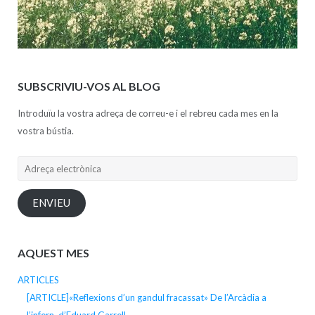
SUBSCRIVIU-VOS AL BLOG
Introduïu la vostra adreça de correu-e i el rebreu cada mes en la
vostra bústia.
Adreça
electrònica
ENVIEU
AQUEST MES
ARTICLES
[ARTICLE]«Reflexions d’un gandul fracassat» De l’Arcàdia a
l’infern, d’Eduard Garrell.