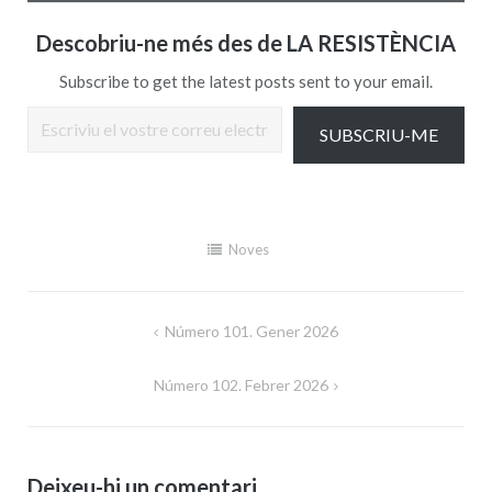
Descobriu-ne més des de LA RESISTÈNCIA
Subscribe to get the latest posts sent to your email.
Escriviu el vostre correu electrònic…
SUBSCRIU-ME
Noves
Navegació
Número 101. Gener 2026
d'entrades
Número 102. Febrer 2026
Deixeu-hi un comentari