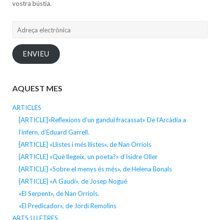
vostra bústia.
Adreça
electrònica
ENVIEU
AQUEST MES
ARTICLES
[ARTICLE]«Reflexions d’un gandul fracassat» De l’Arcàdia a
l’infern, d’Eduard Garrell.
[ARTICLE] «Llistes i més llistes», de Nan Orriols
[ARTICLE] «Què llegeix, un poeta?» d’Isidre Oller
[ARTICLE] «Sobre el menys és més», de Helena Bonals
[ARTICLE] «A Gaudí», de Josep Nogué
«El Serpent», de Nan Orriols.
«El Predicador», de Jordi Remolins
ARTS I LLETRES