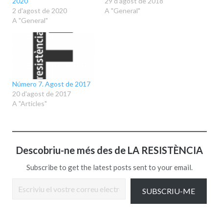
2020
29 d'agost de 2018
2 d'agost de 2020
A "General"
A "General"
Número 7. Agost de 2017
20 d'agost de 2017
A "Articles"
Descobriu-ne més des de LA RESISTÈNCIA
Subscribe to get the latest posts sent to your email.
Escriviu el vostre correu electrònic…
SUBSCRIU-ME