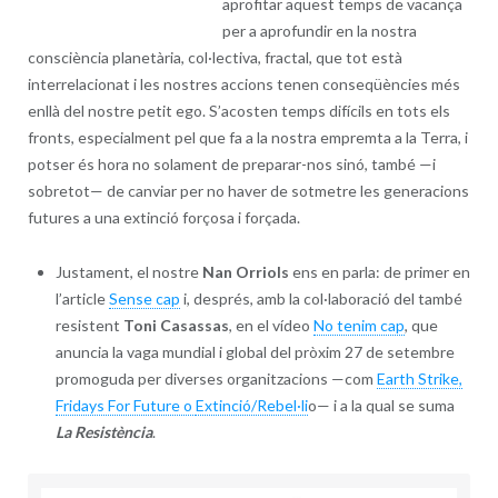
aprofitar aquest temps de vacança
per a aprofundir en la nostra
consciència planetària, col·lectiva, fractal, que tot està
interrelacionat i les nostres accions tenen conseqüències més
enllà del nostre petit ego. S’acosten temps difícils en tots els
fronts, especialment pel que fa a la nostra empremta a la Terra, i
potser és hora no solament de preparar-nos sinó, també —i
sobretot— de canviar per no haver de sotmetre les generacions
futures a una extinció forçosa i forçada.
Justament, el nostre
Nan Orriols
ens en parla: de primer en
l’article
Sense cap
i, després, amb la col·laboració del també
resistent
Toni Casassas
, en el vídeo
No tenim cap
, que
anuncia la vaga mundial i global del pròxim 27 de setembre
promoguda per diverses organitzacions —com
Earth Strike,
Fridays For Future o
Extinció/Rebel·li
o— i a la qual se suma
La Resistència
.