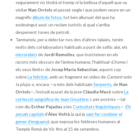
segurament no tindrà el tremp ni la bellesa d’aquell que va
visitar
Nan Orriols
el passat segle i que podem veure en un
magnífic
àlbum de fotos
, tot ben allunyat del que ha
esdevingut avui: un reclam turístic al qual s’arriba
despenent tones de petroli.
Tanmateix, per a delectar-nos des d’altres talaies, tenim
molts dels col·laboradors habituals a punt de solfa: així, els
microrelats
de
Jordi Remolins
, que insisteixen en els
racons més obscurs de l’ànima humana; l’habitual «L’home i
els seus límits» de
Josep Maria Sebastian
, aquest cop
sobre
La felicitat
, amb un fragment en vídeo de
Cantant sota
la pluja
; o, encara —a més dels habituals
Serpents
, de
Nan
Orriols
—, l’estudi acurat de la jove
Clàudia Masó
sobre
La
col·lecció epigràfica de Jean Gruytère
; i, per postres —tal
com diu
Esther Pujadas
a les
Curiositats lingüístiques
—
Els
pecats capitals
d’
Àlex Voltà
(a qui ja
vam fer conèixer el
gener d’enguany
), que exposa les febleses humanes al
Temple Romà de Vic fins al 15 de setembre.