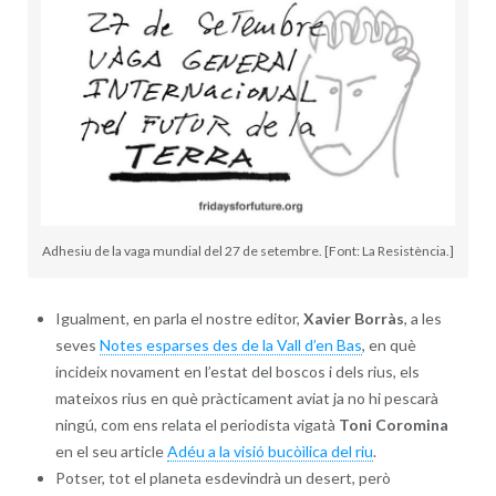
Adhesiu de la vaga mundial del 27 de setembre. [Font: La Resistència.]
Igualment, en parla el nostre editor,
Xavier Borràs
, a les
seves
Notes esparses des de la Vall d’en Bas
, en què
incideix novament en l’estat del boscos i dels rius, els
mateixos rius en què pràcticament aviat ja no hi pescarà
ningú, com ens relata el periodista vigatà
Toni Coromina
en el seu article
Adéu a la visió bucòìlica del riu
.
Potser, tot el planeta esdevindrà un desert, però