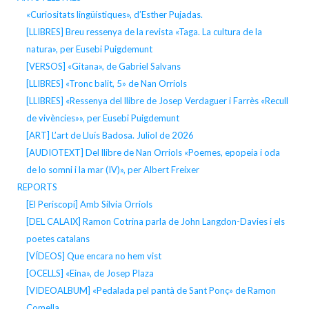
«Curiositats lingüístiques», d’Esther Pujadas.
[LLIBRES] Breu ressenya de la revista «Taga. La cultura de la
natura», per Eusebi Puigdemunt
[VERSOS] «Gitana», de Gabriel Salvans
[LLIBRES] «Tronc balit, 5» de Nan Orriols
[LLIBRES] «Ressenya del llibre de Josep Verdaguer i Farrès «Recull
de vivències»», per Eusebi Puigdemunt
[ART] L’art de Lluís Badosa. Juliol de 2026
[AUDIOTEXT] Del llibre de Nan Orriols «Poemes, epopeia i oda
de lo somni i la mar (IV)», per Albert Freixer
REPORTS
[El Periscopi] Amb Silvia Orriols
[DEL CALAIX] Ramon Cotrina parla de John Langdon-Davies i els
poetes catalans
[VÍDEOS] Que encara no hem vist
[OCELLS] «Eina», de Josep Plaza
[VIDEOALBUM] «Pedalada pel pantà de Sant Ponç» de Ramon
Comella