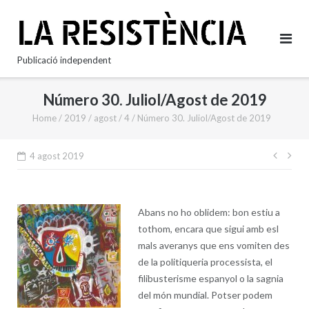
Skip
to
content
Publicació independent
Número 30. Juliol/Agost de 2019
Home
/
2019
/
agost
/
4
/
Número 30. Juliol/Agost de 2019
Nave
4 agost 2019
d'en
Abans no ho oblidem: bon estiu a
tothom, encara que sigui amb esl
mals averanys que ens vomiten des
de la politiqueria processista, el
filibusterisme espanyol o la sagnia
del món mundial. Potser podem