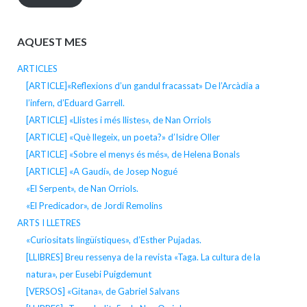
AQUEST MES
ARTICLES
[ARTICLE]«Reflexions d’un gandul fracassat» De l’Arcàdia a
l’infern, d’Eduard Garrell.
[ARTICLE] «Llistes i més llistes», de Nan Orriols
[ARTICLE] «Què llegeix, un poeta?» d’Isidre Oller
[ARTICLE] «Sobre el menys és més», de Helena Bonals
[ARTICLE] «A Gaudí», de Josep Nogué
«El Serpent», de Nan Orriols.
«El Predicador», de Jordi Remolins
ARTS I LLETRES
«Curiositats lingüístiques», d’Esther Pujadas.
[LLIBRES] Breu ressenya de la revista «Taga. La cultura de la
natura», per Eusebi Puigdemunt
[VERSOS] «Gitana», de Gabriel Salvans