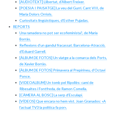
[AUDIOTEXT] Llibertat, d’Albert Freixer.
[POESIA I PAISATGE] La veu del Gurri. Cant VIII, de
Maria Dolors Orriols.
Curiositats lingüístiques, d’Esther Pujadas.
REPORTS
Una ramadera no pot ser ecofeminista?, de Maria
Borràs.
Reflexions d’un gandul fracassat. Barcelona-Atracció,
d’Eduard Garrell.
[ÀLBUM DE FOTOS] Un viatge a la comarca dels Ports,
de Xavier Borràs
.
[ÀLBUM DE FOTOS] Primavera al Prepirineu, d’Octavi
Ponce.
[VIDEOALBUM] Un tomb pel Ripollès: camí de
Ribesaltes i Fontfreda, de Ramon Comella.
[CÀMERA AL BOSC] La serp d’Esculapi.
[VÍDEOS] Que encara no hem vist. Joan Granados: «A
l’actual TV3 la política fa por».