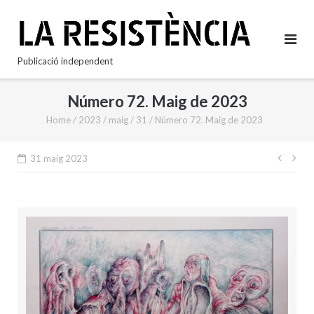
Skip
to
content
Publicació independent
Número 72. Maig de 2023
Home
/
2023
/
maig
/
31
/
Número 72. Maig de 2023
Nave
31 maig 2023
d'en