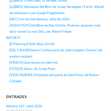
[LLIBRES] «Tronc balit, 5» de Nan Orriols
[LLIBRES] «Ressenya del llibre de Josep Verdaguer i Farrès «Recull
de vivències»», per Eusebi Puigdemunt
[ART] L’art de Lluís Badosa. Juliol de 2026
[AUDIOTEXT] Del llibre de Nan Orriols «Poemes, epopeia i oda
de lo somni i la mar (IV)», per Albert Freixer
REPORTS
[El Periscopi] Amb Silvia Orriols
[DEL CALAIX] Ramon Cotrina parla de John Langdon-Davies i els
poetes catalans
[VÍDEOS] Que encara no hem vist
[OCELLS] «Eina», de Josep Plaza
[VIDEOALBUM] «Pedalada pel pantà de Sant Ponç» de Ramon
Comella
ENTRADES
Número 107. Juliol 2026
31 de juliol de 2026