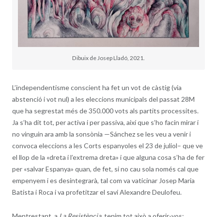
Dibuix de Josep Lladó, 2021.
L’independentisme conscient ha fet un vot de càstig (via
abstenció i vot nul) a les eleccions municipals del passat 28M
que ha segrestat més de 350.000 vots als partits processites.
Ja s’ha dit tot, per activa i per passiva, així que s’ho facin mirar i
no vinguin ara amb la sonsònia —Sánchez se les veu a venir i
convoca eleccions a les Corts espanyoles el 23 de juliol– que ve
el llop de la «dreta i l’extrema dreta» i que alguna cosa s’ha de fer
per «salvar Espanya» quan, de fet, si no cau sola només cal que
empenyem i es desintegrarà, tal com va vaticinar Josep Maria
Batista i Roca i va profetitzar el savi Alexandre Deulofeu.
Mentrestant, a
La Resistència
, tenim tot això a oferir-vos: