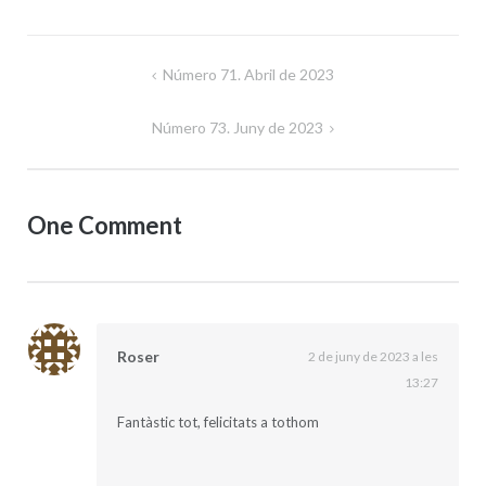
Navegació
Número 71. Abril de 2023
d'entrades
Número 73. Juny de 2023
One Comment
Roser
2 de juny de 2023 a les
13:27
Fantàstic tot, felicitats a tothom