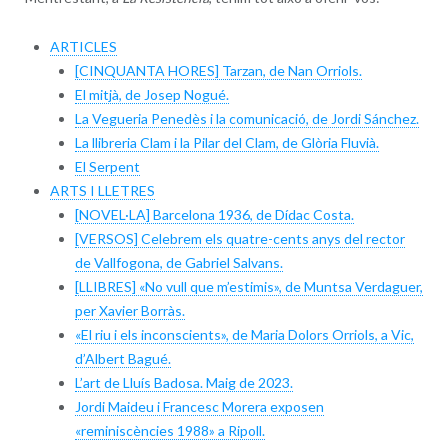
ARTICLES
[CINQUANTA HORES] Tarzan, de Nan Orriols.
El mitjà, de Josep Nogué.
La Vegueria Penedès i la comunicació, de Jordi Sánchez.
La llibreria Clam i la Pilar del Clam, de Glòria Fluvià.
El Serpent
ARTS I LLETRES
[NOVEL·LA] Barcelona 1936, de Dídac Costa.
[VERSOS] Celebrem els quatre-cents anys del rector
de Vallfogona, de Gabriel Salvans.
[LLIBRES] «No vull que m’estimis», de Muntsa Verdaguer,
per Xavier Borràs.
«El riu i els inconscients», de Maria Dolors Orriols, a Vic,
d’Albert Bagué.
L’art de Lluís Badosa. Maig de 2023.
Jordi Maideu i Francesc Morera exposen
«reminiscències 1988» a Ripoll.