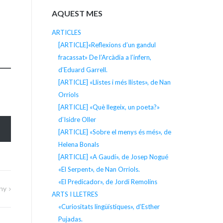
AQUEST MES
ARTICLES
[ARTICLE]«Reflexions d’un gandul
fracassat» De l’Arcàdia a l’infern,
d’Eduard Garrell.
[ARTICLE] «Llistes i més llistes», de Nan
Orriols
[ARTICLE] «Què llegeix, un poeta?»
d’Isidre Oller
[ARTICLE] «Sobre el menys és més», de
Helena Bonals
[ARTICLE] «A Gaudí», de Josep Nogué
«El Serpent», de Nan Orriols.
«El Predicador», de Jordi Remolins
eny
ARTS I LLETRES
«Curiositats lingüístiques», d’Esther
Pujadas.