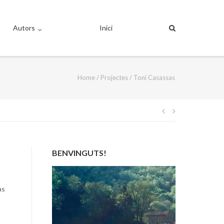
Autors
Inici
Home
/
Projectes
/
Toni Casassas
Navegació
d'entrades
BENVINGUTS!
as