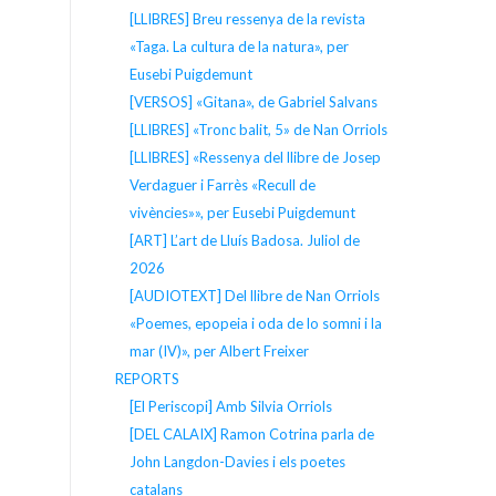
[LLIBRES] Breu ressenya de la revista
«Taga. La cultura de la natura», per
Eusebi Puigdemunt
[VERSOS] «Gitana», de Gabriel Salvans
[LLIBRES] «Tronc balit, 5» de Nan Orriols
[LLIBRES] «Ressenya del llibre de Josep
Verdaguer i Farrès «Recull de
vivències»», per Eusebi Puigdemunt
[ART] L’art de Lluís Badosa. Juliol de
2026
[AUDIOTEXT] Del llibre de Nan Orriols
«Poemes, epopeia i oda de lo somni i la
mar (IV)», per Albert Freixer
REPORTS
[El Periscopi] Amb Silvia Orriols
[DEL CALAIX] Ramon Cotrina parla de
John Langdon-Davies i els poetes
catalans