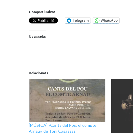
Compartiu això:
Telegram
WhatsApp
Us agrada:
Relacionats
[MÚSICA] «Cants del Pou, el compte
Arnau», de Toni Casassas