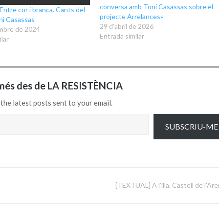
conversa amb Toni Casassas sobre el
ntre cor i branca. Cants del
projecte Arrelances»
ni Casassas
29 d'abril de 2026
mbre de 2024
Entrada similar
lar
més des de LA RESISTÈNCIA
the latest posts sent to your email.
SUBSCRIU-ME
[TEXTUAL] A l’illa. Castell de l’Ar