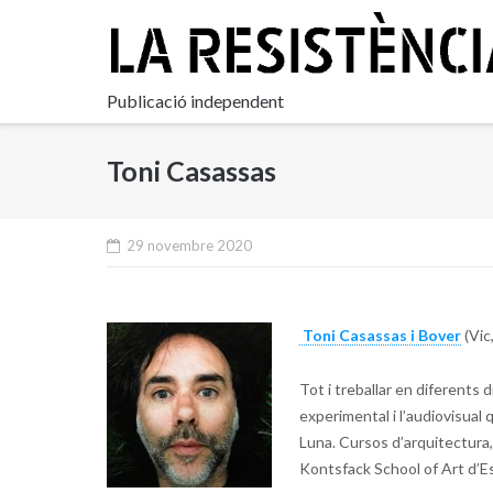
Skip
to
content
Publicació independent
Toni Casassas
29 novembre 2020
Toni Casassas i Bover
(Vic
Tot i treballar en diferents 
experimental i l’audiovisual 
Luna. Cursos d’arquitectura,
Kontsfack School of Art d’E