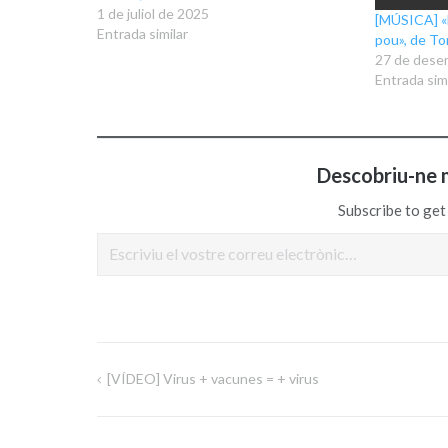
1 de juliol de 2025
[MÚSICA] «E
Entrada similar
pou», de To
27 de dese
Entrada simi
Descobriu-ne 
Subscribe to get 
Escriviu el vostre correu electrònic…
[VÍDEO] Virus + vacunes = + virus
Navegació
d'entrades