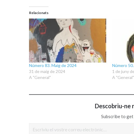
Relacionats
Número 83. Maig de 2024
Número 50.
31 de maig de 2024
1 de juny d
A "General"
A "General"
Descobriu-ne 
Subscribe to get 
Escriviu el vostre correu electrònic…