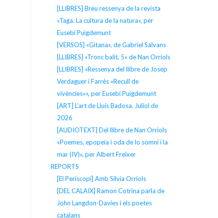
[LLIBRES] Breu ressenya de la revista
«Taga. La cultura de la natura», per
Eusebi Puigdemunt
[VERSOS] «Gitana», de Gabriel Salvans
[LLIBRES] «Tronc balit, 5» de Nan Orriols
[LLIBRES] «Ressenya del llibre de Josep
Verdaguer i Farrès «Recull de
vivències»», per Eusebi Puigdemunt
[ART] L’art de Lluís Badosa. Juliol de
2026
[AUDIOTEXT] Del llibre de Nan Orriols
«Poemes, epopeia i oda de lo somni i la
mar (IV)», per Albert Freixer
REPORTS
[El Periscopi] Amb Silvia Orriols
[DEL CALAIX] Ramon Cotrina parla de
John Langdon-Davies i els poetes
catalans