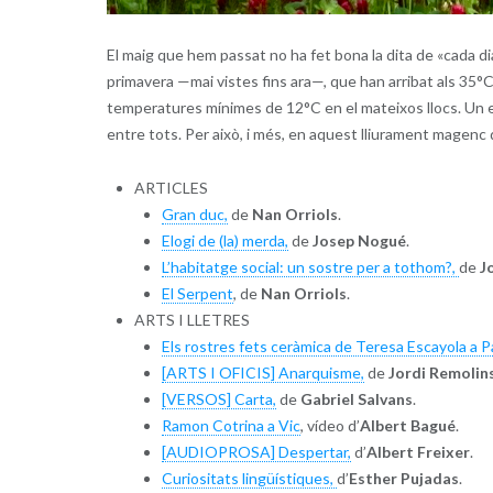
El maig que hem passat no ha fet bona la dita de «cada d
primavera —mai vistes fins ara—, que han arribat als 35°C
temperatures mínimes de 12°C en el mateixos llocs. Un e
entre tots. Per això, i més, en aquest lliurament magenc
ARTICLES
Gran duc,
de
Nan Orriols
.
Elogi de (la) merda,
de
Josep Nogué
.
L’habitatge social: un sostre per a tothom?,
de
J
El Serpent
, de
Nan Orriols
.
ARTS I LLETRES
Els rostres fets ceràmica de Teresa Escayola a Pa
[ARTS I OFICIS] Anarquisme,
de
Jordi Remolin
[VERSOS] Carta,
de
Gabriel Salvans
.
Ramon Cotrina a Vic
, vídeo d’
Albert Bagué
.
[AUDIOPROSA] Despertar,
d’
Albert Freixer
.
Curiositats lingüístiques,
d’
Esther Pujadas
.