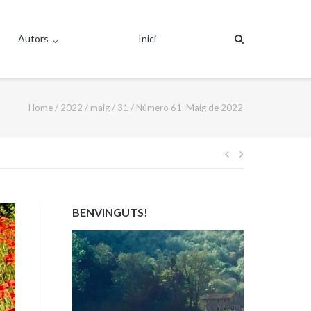
Autors
Inici
Home
/
2022
/
maig
/
31
/
Número 61. Maig de 2022
Navegació
d'entrades
BENVINGUTS!