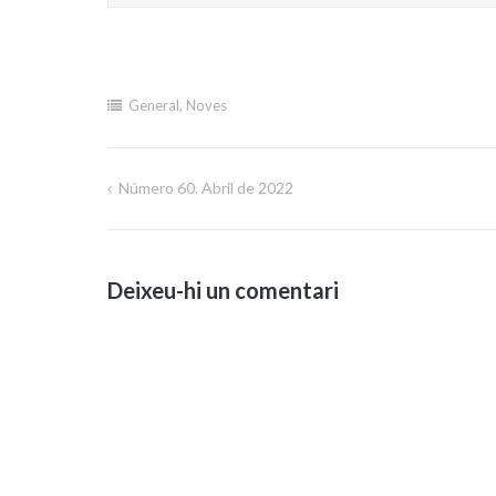
General
,
Noves
Número 60. Abril de 2022
Navegació
d'entrades
Deixeu-hi un comentari