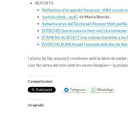
REPORTS
Reflexions d’un gandul fracassat. «Nihil novum su
Justícia climà… què?,
de
Maria Borràs
.
Seixanta anys del Diccionari Alcover-Moll: perilla 
[VÍDEOS] Que encara no hem vist («La terra per 
[CÀMERA AL BOSC] Una colònia d’ardeids a les 
[VIDEOALBUM] Anada i tornada amb bici de Xert
I al juny (la falç al puny!) continueu amb la dèria de parla
com fan arreu del món amb les seves llengües— la pròpia 
Compartiu això:
Telegram
WhatsApp
Us agrada: