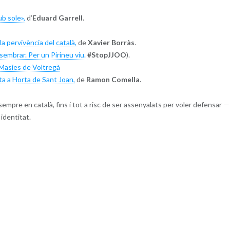
b sole»,
d’
Eduard Garrell
.
la pervivència del català,
de
Xavier Borràs
.
sembrar. Per un Pirineu viu.
#StopJJOO
).
Masies de Voltregà
a a Horta de Sant Joan,
de
Ramon Comella
.
r sempre en català, fins i tot a risc de ser assenyalats per voler defensar —
identitat.