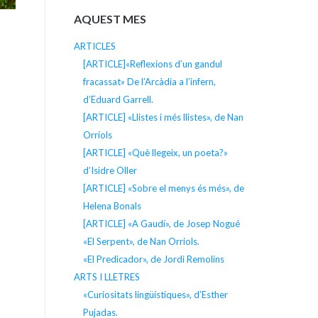
AQUEST MES
ARTICLES
[ARTICLE]«Reflexions d’un gandul
fracassat» De l’Arcàdia a l’infern,
d’Eduard Garrell.
[ARTICLE] «Llistes i més llistes», de Nan
Orriols
[ARTICLE] «Què llegeix, un poeta?»
d’Isidre Oller
[ARTICLE] «Sobre el menys és més», de
Helena Bonals
[ARTICLE] «A Gaudí», de Josep Nogué
«El Serpent», de Nan Orriols.
«El Predicador», de Jordi Remolins
ARTS I LLETRES
«Curiositats lingüístiques», d’Esther
Pujadas.