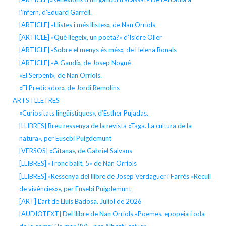
l’infern, d’Eduard Garrell.
[ARTICLE] «Llistes i més llistes», de Nan Orriols
[ARTICLE] «Què llegeix, un poeta?» d’Isidre Oller
[ARTICLE] «Sobre el menys és més», de Helena Bonals
[ARTICLE] «A Gaudí», de Josep Nogué
«El Serpent», de Nan Orriols.
«El Predicador», de Jordi Remolins
ARTS I LLETRES
«Curiositats lingüístiques», d’Esther Pujadas.
[LLIBRES] Breu ressenya de la revista «Taga. La cultura de la
natura», per Eusebi Puigdemunt
[VERSOS] «Gitana», de Gabriel Salvans
[LLIBRES] «Tronc balit, 5» de Nan Orriols
[LLIBRES] «Ressenya del llibre de Josep Verdaguer i Farrès «Recull
de vivències»», per Eusebi Puigdemunt
[ART] L’art de Lluís Badosa. Juliol de 2026
[AUDIOTEXT] Del llibre de Nan Orriols «Poemes, epopeia i oda