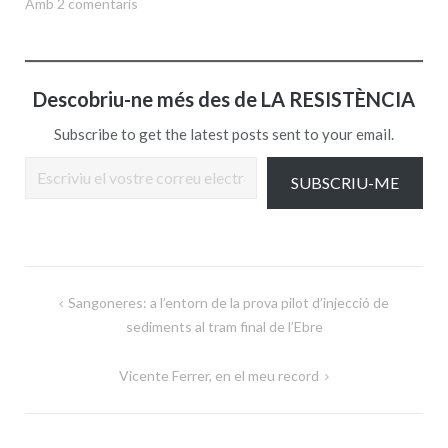
Amb 2 comentaris
Descobriu-ne més des de LA RESISTÈNCIA
Subscribe to get the latest posts sent to your email.
Escriviu el vostre correu electrònic…
SUBSCRIU-ME
Navegació
Sangoneres: a l’entorn de la prova pilot d’injecció de
d'entrades
sediments al tram final de l’Ebre
Vicente Ferrer, en el meu record