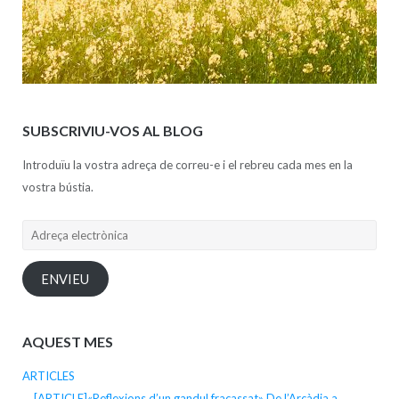
SUBSCRIVIU-VOS AL BLOG
Introduïu la vostra adreça de correu-e i el rebreu cada mes en la
vostra bústia.
Adreça
electrònica
ENVIEU
AQUEST MES
ARTICLES
[ARTICLE]«Reflexions d’un gandul fracassat» De l’Arcàdia a