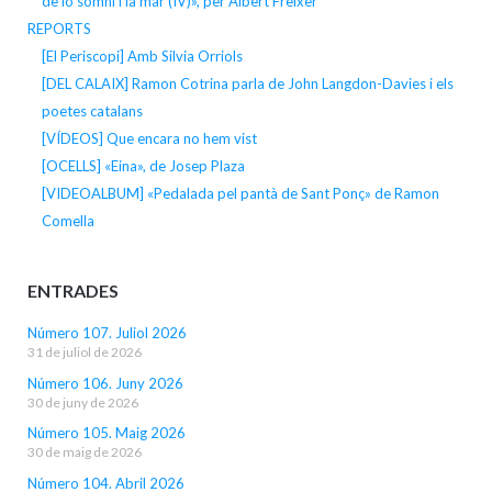
de lo somni i la mar (IV)», per Albert Freixer
REPORTS
[El Periscopi] Amb Silvia Orriols
[DEL CALAIX] Ramon Cotrina parla de John Langdon-Davies i els
poetes catalans
[VÍDEOS] Que encara no hem vist
[OCELLS] «Eina», de Josep Plaza
[VIDEOALBUM] «Pedalada pel pantà de Sant Ponç» de Ramon
Comella
ENTRADES
Número 107. Juliol 2026
31 de juliol de 2026
Número 106. Juny 2026
30 de juny de 2026
Número 105. Maig 2026
30 de maig de 2026
Número 104. Abril 2026