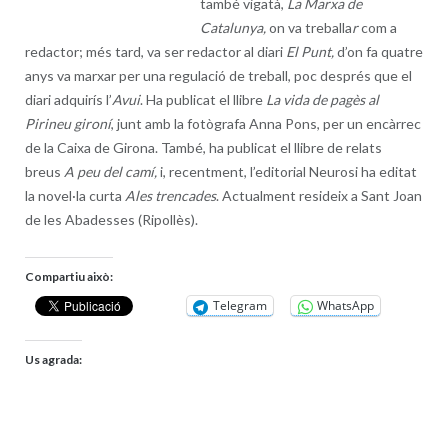
també vigatà,
La Marxa de
Catalunya,
on va treballa
r
com a
redactor; més tard, va ser redactor al diari
El Punt,
d’on fa quatre
anys va marxar per una regulació de treball, poc després que el
diari adquirís l’
Avui
. Ha publicat el llibre
La vida de pagès al
Pirineu gironí
, junt amb la fotògrafa Anna Pons, per un encàrrec
de la Caixa de Girona. També, ha publicat el llibre de relats
breus
A peu del camí,
i, recentment, l’editorial Neurosi ha editat
la novel·la curta
Ales trencades
. Actualment resideix a Sant Joan
de les Abadesses (Ripollès).
Compartiu això:
Telegram
WhatsApp
Us agrada: