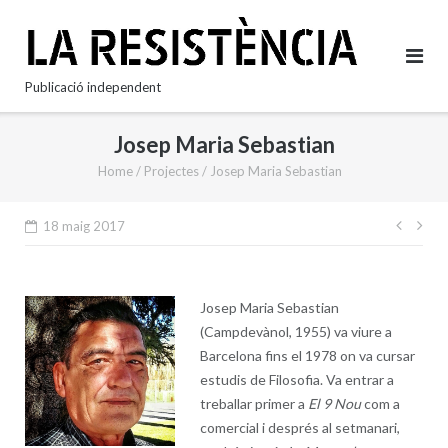
Skip
to
content
Publicació independent
Josep Maria Sebastian
Home
/
Projectes
/
Josep Maria Sebastian
Nave
18 maig 2017
d'en
Josep Maria Sebastian
(Campdevànol, 1955) va viure a
Barcelona fins el 1978 on va cursar
estudis de Filosofia. Va entrar a
treballar primer a
El 9 Nou
com a
comercial i després al setmanari,