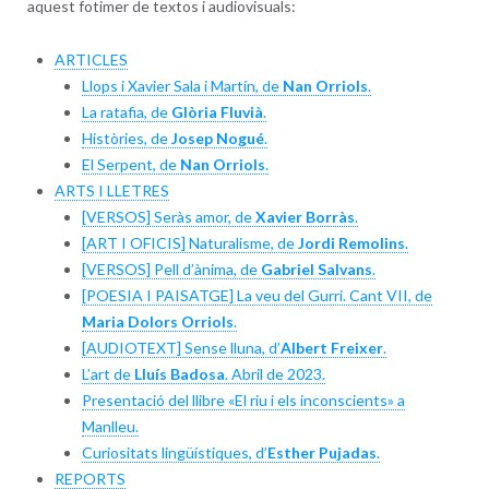
aquest fotimer de textos i audiovisuals:
ARTICLES
Llops i Xavier Sala i Martín, de
Nan Orriols
.
La ratafia, de
Glòria Fluvià
.
Històries, de
Josep Nogué
.
El Serpent, de
Nan Orriols
.
ARTS I LLETRES
[VERSOS] Seràs amor, de
Xavier Borràs
.
[ART I OFICIS] Naturalisme, de
Jordi Remolins
.
[VERSOS] Pell d’ànima, de
Gabriel Salvans
.
[POESIA I PAISATGE] La veu del Gurri. Cant VII, de
Maria Dolors Orriols
.
[AUDIOTEXT] Sense lluna, d’
Albert Freixer
.
L’art de
Lluís Badosa
. Abril de 2023.
Presentació del llibre «El riu i els inconscients» a
Manlleu.
Curiositats lingüístiques, d’
Esther Pujadas
.
REPORTS