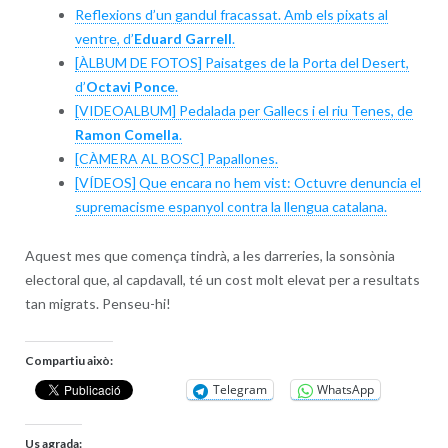
Reflexions d’un gandul fracassat. Amb els pixats al
ventre, d’
Eduard Garrell
.
[ÀLBUM DE FOTOS] Paisatges de la Porta del Desert,
d’
Octavi Ponce
.
[VIDEOALBUM] Pedalada per Gallecs i el riu Tenes, de
Ramon Comella
.
[CÀMERA AL BOSC] Papallones.
[VÍDEOS] Que encara no hem vist: Octuvre denuncia el
supremacisme espanyol contra la llengua catalana.
Aquest mes que comença tindrà, a les darreries, la sonsònia
electoral que, al capdavall, té un cost molt elevat per a resultats
tan migrats. Penseu-hi!
Compartiu això:
Telegram
WhatsApp
Us agrada: