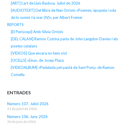
[ART] L’art de Lluís Badosa. Juliol de 2026
[AUDIOTEXT] Del llibre de Nan Orriols «Poemes, epopeia i oda
de lo somni i la mar (IV)», per Albert Freixer
REPORTS
[El Periscopi] Amb Silvia Orriols
[DEL CALAIX] Ramon Cotrina parla de John Langdon-Davies i els
poetes catalans
[VÍDEOS] Que encara no hem vist
[OCELLS] «Eina», de Josep Plaza
[VIDEOALBUM] «Pedalada pel pantà de Sant Ponç» de Ramon
Comella
ENTRADES
Número 107. Juliol 2026
31 de juliol de 2026
Número 106. Juny 2026
30 de juny de 2026