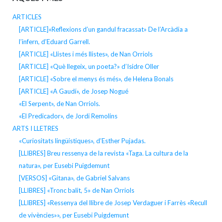
ARTICLES
[ARTICLE]«Reflexions d’un gandul fracassat» De l’Arcàdia a
l’infern, d’Eduard Garrell.
[ARTICLE] «Llistes i més llistes», de Nan Orriols
[ARTICLE] «Què llegeix, un poeta?» d’Isidre Oller
[ARTICLE] «Sobre el menys és més», de Helena Bonals
[ARTICLE] «A Gaudí», de Josep Nogué
«El Serpent», de Nan Orriols.
«El Predicador», de Jordi Remolins
ARTS I LLETRES
«Curiositats lingüístiques», d’Esther Pujadas.
[LLIBRES] Breu ressenya de la revista «Taga. La cultura de la
natura», per Eusebi Puigdemunt
[VERSOS] «Gitana», de Gabriel Salvans
[LLIBRES] «Tronc balit, 5» de Nan Orriols
[LLIBRES] «Ressenya del llibre de Josep Verdaguer i Farrès «Recull
de vivències»», per Eusebi Puigdemunt