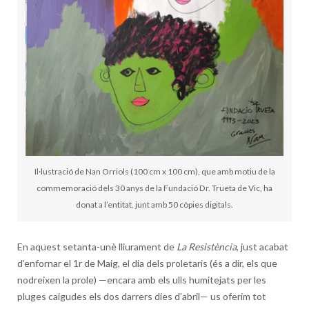
Il·lustració de Nan Orriols (100 cm x 100 cm), que amb motiu de la
commemoració dels 30 anys de la Fundació Dr. Trueta de Vic, ha
donat a l’entitat, junt amb 50 còpies digitals.
En aquest setanta-unè lliurament de
La Resistència
, just acabat
d’enfornar el 1r de Maig, el dia dels proletaris (és a dir, els que
nodreixen la prole) —encara amb els ulls humitejats per les
pluges caigudes els dos darrers dies d’abril— us oferim tot