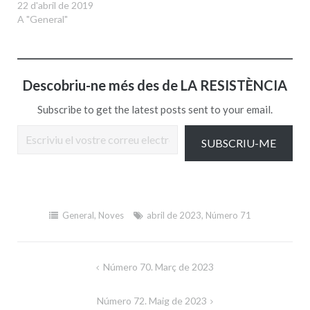
22 d'abril de 2019
A "General"
Descobriu-ne més des de LA RESISTÈNCIA
Subscribe to get the latest posts sent to your email.
Escriviu el vostre correu electrònic…
SUBSCRIU-ME
General
,
Noves
abril de 2023
,
Número 71
Navegació
Número 70. Març de 2023
d'entrades
Número 72. Maig de 2023