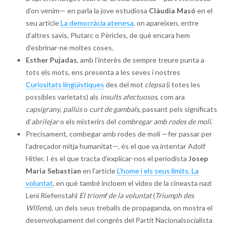
d’on venim— en parla la jove estudiosa
Clàudia Masó
en el
seu article
La democràcia atenesa
, on apareixen, entre
d’altres savis, Plutarc o Pèricles, de què encara hem
d’esbrinar-ne moltes coses.
Esther Pujadas
, amb l’interès de sempre treure punta a
tots els mots, ens presenta a les seves i nostres
Curiositats lingüístiques
des del mot
clepsa
(i totes les
possibles varietats) als
insults afectuosos
, com ara
capsigrany
,
pallús
o
curt de gambals
, passant pels significats
d’
abrilejar
o els misterirs del
combregar amb rodes de molí
.
Precisament, combegar amb rodes de molí —fer passar per
l’adreçador mitja humanitat—, és el que va intentar Adolf
Hitler. I és el que tracta d’explicar-nos el periodista
Josep
Maria Sebastian
en l’article
L’home i els seus límits. La
voluntat
, en què també incloem el vídeo de la cineasta nazi
Leni Riefenstahl
El triomf de la voluntat
(
Triumph des
Willens
), un dels seus treballs de propaganda, on mostra el
desenvolupament del congrés del Partit Nacionalsocialista