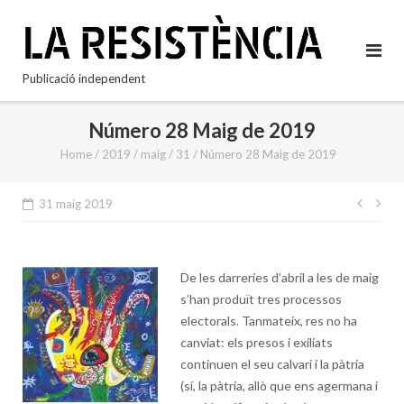
Skip
to
content
Publicació independent
Número 28 Maig de 2019
Home
/
2019
/
maig
/
31
/
Número 28 Maig de 2019
Nave
31 maig 2019
d'en
De les darreries d’abril a les de maig
s’han produït tres processos
electorals. Tanmateix, res no ha
canviat: els presos i exiliats
continuen el seu calvari i la pàtria
(sí, la pàtria, allò que ens agermana i