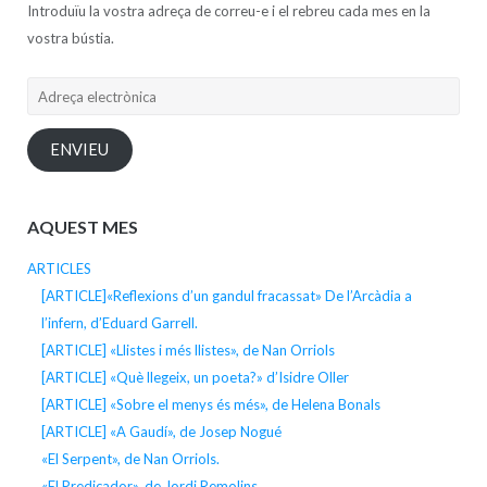
Introduïu la vostra adreça de correu-e i el rebreu cada mes en la
vostra bústia.
Adreça
electrònica
ENVIEU
AQUEST MES
ARTICLES
[ARTICLE]«Reflexions d’un gandul fracassat» De l’Arcàdia a
l’infern, d’Eduard Garrell.
[ARTICLE] «Llistes i més llistes», de Nan Orriols
[ARTICLE] «Què llegeix, un poeta?» d’Isidre Oller
[ARTICLE] «Sobre el menys és més», de Helena Bonals
[ARTICLE] «A Gaudí», de Josep Nogué
«El Serpent», de Nan Orriols.
«El Predicador», de Jordi Remolins