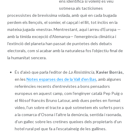
ens identifica si volem) es veu
sotmesa als tacticismes
processistes de brevíssima volada, amb què en cada bugada
perdem els llençols, el somier, el capçal i el llit, tot inclòs en la
mateixa jugada «mestra». Mentrestant, aquí i arreu d’Europa —
amb la tímida excepció d’Alemanya— l’emergència climàtica i
l’extinció del planeta han passat de puntetes dels debats
electorals, com si acabar amb la naturalesa fos l’objectiu final de
la humanitat sencera.
És d’això que parla l’editor de
La Resistència
,
Xavier Borràs,
en les
Notes esparses des de la Vall d’en Bas
, amb algunes
referències recents d’entrevistes a bons pensadors
europeus en aquest camp, com l’enginyer català Pep Puig o
el filòsof francès Bruno Latour, amb dues perles en format
vídeo, l’un sobre el tracte a què sotmetem els soferts porcs
a la comarca d’Osona i l’altre la denúncia, sentida i raonada,
d’un gallec sobre les cretines queixes dels propietaris d’un
hotel rural pel que fa a l’escataineig de les gallines.