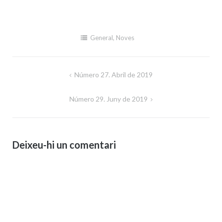
General
,
Noves
Navegació
Número 27. Abril de 2019
d'entrades
Número 29. Juny de 2019
Deixeu-hi un comentari