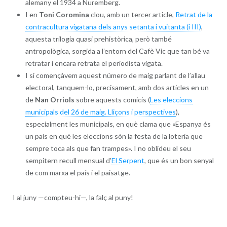
alemany el 1934 a Nuremberg.
I en
Toni Coromina
clou, amb un tercer article,
Retrat de la
contracultura vigatana dels anys setanta i vuitanta (i III)
,
aquesta trilogia quasi prehistòrica, però també
antropològica, sorgida a l’entorn del Cafè Vic que tan bé va
retratar i encara retrata el periodista vigata.
I si començàvem aquest número de maig parlant de l’allau
electoral, tanquem-lo, precisament, amb dos articles en un
de
Nan Orriols
sobre aquests comicis (
Les eleccions
municipals del 26 de maig. Lliçons i perspectives
),
especialment les municipals, en què clama que «Espanya és
un país en què les eleccions són la festa de la loteria que
sempre toca als que fan trampes». I no oblideu el seu
sempitern recull mensual d’
El Serpent
, que és un bon senyal
de com marxa el país i el paisatge.
I al juny —compteu-hi—, la falç al puny!