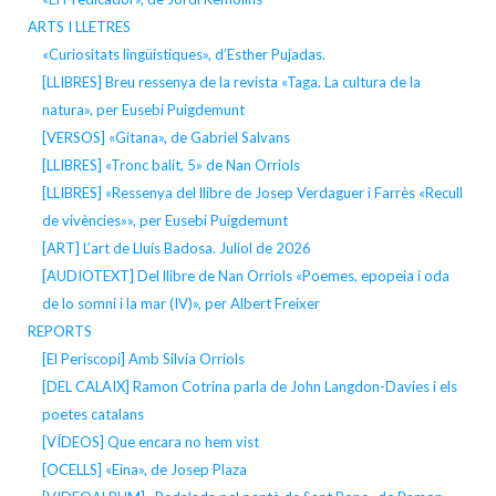
ARTS I LLETRES
«Curiositats lingüístiques», d’Esther Pujadas.
[LLIBRES] Breu ressenya de la revista «Taga. La cultura de la
natura», per Eusebi Puigdemunt
[VERSOS] «Gitana», de Gabriel Salvans
[LLIBRES] «Tronc balit, 5» de Nan Orriols
[LLIBRES] «Ressenya del llibre de Josep Verdaguer i Farrès «Recull
de vivències»», per Eusebi Puigdemunt
[ART] L’art de Lluís Badosa. Juliol de 2026
[AUDIOTEXT] Del llibre de Nan Orriols «Poemes, epopeia i oda
de lo somni i la mar (IV)», per Albert Freixer
REPORTS
[El Periscopi] Amb Silvia Orriols
[DEL CALAIX] Ramon Cotrina parla de John Langdon-Davies i els
poetes catalans
[VÍDEOS] Que encara no hem vist
[OCELLS] «Eina», de Josep Plaza