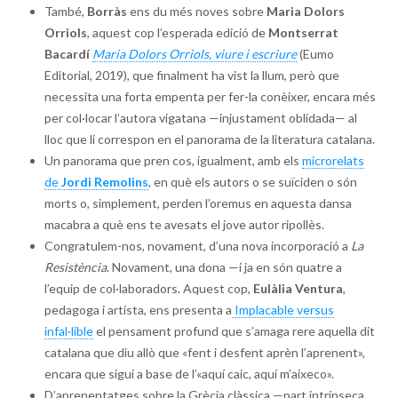
També,
Borràs
ens du més noves sobre
Maria Dolors
Orriols
, aquest cop l’esperada edició de
Montserrat
Bacardí
Maria Dolors Orriols, viure i escriure
(Eumo
Editorial, 2019), que finalment ha vist la llum, però que
necessita una forta empenta per fer-la conèixer, encara més
per col·locar l’autora vigatana —injustament oblidada— al
lloc que li correspon en el panorama de la literatura catalana.
Un panorama que pren cos, igualment, amb els
microrelats
de
Jordi Remolins
, en què els autors o se suïciden o són
morts o, simplement, perden l’oremus en aquesta dansa
macabra a què ens te avesats el jove autor ripollès.
Congratulem-nos, novament, d’una nova incorporació a
La
Resistència
. Novament, una dona —i ja en són quatre a
l’equip de col·laboradors. Aquest cop,
Eulàlia Ventura
,
pedagoga i artista, ens presenta a
Implacable versus
infal·lible
el pensament profund que s’amaga rere aquella dit
catalana que diu allò que «fent i desfent aprèn l’aprenent»,
encara que sigui a base de l’«aquí caic, aquí m’aixeco».
D’aprenentatges sobre la Grècia clàssica —part intrínseca