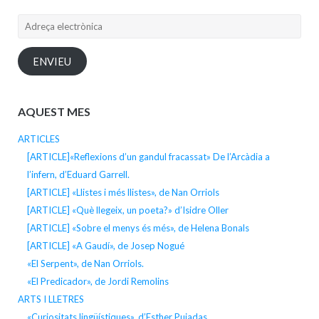
Adreça
electrònica
ENVIEU
AQUEST MES
ARTICLES
[ARTICLE]«Reflexions d’un gandul fracassat» De l’Arcàdia a
l’infern, d’Eduard Garrell.
[ARTICLE] «Llistes i més llistes», de Nan Orriols
[ARTICLE] «Què llegeix, un poeta?» d’Isidre Oller
[ARTICLE] «Sobre el menys és més», de Helena Bonals
[ARTICLE] «A Gaudí», de Josep Nogué
«El Serpent», de Nan Orriols.
«El Predicador», de Jordi Remolins
ARTS I LLETRES
«Curiositats lingüístiques», d’Esther Pujadas.