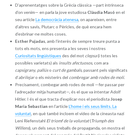
D’aprenentatges sobre la Grècia clàssica —part intrínseca
d’on venim— en parla la jove estudiosa
Clàudia Masó
en el
seu article
La democràcia atenesa
, on apareixen, entre
d’altres savis, Plutarc o Pèricles, de què encara hem
d’esbrinar-ne moltes coses.
Esther Pujadas
, amb l’interès de sempre treure punta a
tots els mots, ens presenta a les seves i nostres
Curiositats lingüístiques
des del mot
clepsa
(i totes les
possibles varietats) als
insults afectuosos
, com ara
capsigrany
,
pallús
o
curt de gambals
, passant pels significats
d’
abrilejar
o els misterirs del
combregar amb rodes de molí
.
Precisament, combegar amb rodes de molí —fer passar per
l’adreçador mitja humanitat—, és el que va intentar Adolf
Hitler. I és el que tracta d’explicar-nos el periodista
Josep
Maria Sebastian
en l’article
L’home i els seus límits. La
voluntat
, en què també incloem el vídeo de la cineasta nazi
Leni Riefenstahl
El triomf de la voluntat
(
Triumph des
Willens
), un dels seus treballs de propaganda, on mostra el