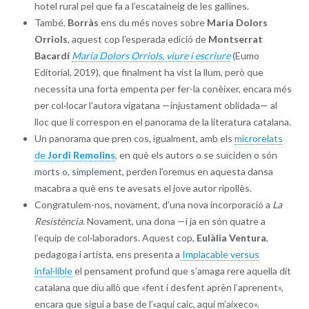
hotel rural pel que fa a l’escataineig de les gallines.
També,
Borràs
ens du més noves sobre
Maria Dolors
Orriols
, aquest cop l’esperada edició de
Montserrat
Bacardí
Maria Dolors Orriols, viure i escriure
(Eumo
Editorial, 2019), que finalment ha vist la llum, però que
necessita una forta empenta per fer-la conèixer, encara més
per col·locar l’autora vigatana —injustament oblidada— al
lloc que li correspon en el panorama de la literatura catalana.
Un panorama que pren cos, igualment, amb els
microrelats
de
Jordi Remolins
, en què els autors o se suïciden o són
morts o, simplement, perden l’oremus en aquesta dansa
macabra a què ens te avesats el jove autor ripollès.
Congratulem-nos, novament, d’una nova incorporació a
La
Resistència
. Novament, una dona —i ja en són quatre a
l’equip de col·laboradors. Aquest cop,
Eulàlia Ventura
,
pedagoga i artista, ens presenta a
Implacable versus
infal·lible
el pensament profund que s’amaga rere aquella dit
catalana que diu allò que «fent i desfent aprèn l’aprenent»,
encara que sigui a base de l’«aquí caic, aquí m’aixeco».