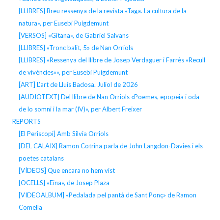
[LLIBRES] Breu ressenya de la revista «Taga. La cultura de la
natura», per Eusebi Puigdemunt
[VERSOS] «Gitana», de Gabriel Salvans
[LLIBRES] «Tronc balit, 5» de Nan Orriols
[LLIBRES] «Ressenya del llibre de Josep Verdaguer i Farrès «Recull
de vivències»», per Eusebi Puigdemunt
[ART] L’art de Lluís Badosa. Juliol de 2026
[AUDIOTEXT] Del llibre de Nan Orriols «Poemes, epopeia i oda
de lo somni i la mar (IV)», per Albert Freixer
REPORTS
[El Periscopi] Amb Silvia Orriols
[DEL CALAIX] Ramon Cotrina parla de John Langdon-Davies i els
poetes catalans
[VÍDEOS] Que encara no hem vist
[OCELLS] «Eina», de Josep Plaza
[VIDEOALBUM] «Pedalada pel pantà de Sant Ponç» de Ramon
Comella