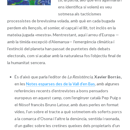
ens identifica si volem) es veu
sotmesa als tacticismes
processistes de brevíssima volada, amb què en cada bugada
perdem els llençols, el somier, el capçal i el llit, tot inclòs en la
mateixa jugada «mestra». Mentrestant, aquí i arreu d’Europa —
amb la tímida excepció d’Alemanya— l’emergència climàtica i
l’extinció del planeta han passat de puntetes dels debats
electorals, com si acabar amb la naturalesa fos l’objectiu final de
la humanitat sencera.
És d’això que parla l’editor de
La Resistència
,
Xavier Borràs,
en les
Notes esparses des de la Vall d’en Bas
, amb algunes
referències recents d’entrevistes a bons pensadors
europeus en aquest camp, com l’enginyer català Pep Puig o
el filòsof francès Bruno Latour, amb dues perles en format
vídeo, l’un sobre el tracte a què sotmetem els soferts porcs
a la comarca d’Osona i l’altre la denúncia, sentida i raonada,
d’un gallec sobre les cretines queixes dels propietaris d’un