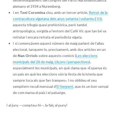
desenvolupament del congrés del Partit Nacionalsocialista
alemany el 1934 a Nuremberg.
I en
Toni Coromina
clou, amb un tercer article,
Retrat de la
contracultura vigatana dels anys setanta i vuitanta (i III)
,
aquesta trilogia quasi prehistòrica, però també
antropològica, sorgida a l’entorn del Cafè Vic que tan bé va
retratar i encara retrata el periodista vigata.
I si començàvem aquest número de maig parlant de l’allau
electoral, tanquem-lo, precisament, amb dos articles en un
de
Nan Orriols
sobre aquests comicis (
Les eleccions
municipals del 26 de maig. Lliçons i perspectives
),
especialment les municipals, en què clama que «Espanya és
un país en què les eleccions són la festa de la loteria que
sempre toca als que fan trampes». I no oblideu el seu
sempitern recull mensual d’
El Serpent
, que és un bon senyal
de com marxa el país i el paisatge.
I al juny —compteu-hi—, la falç al puny!