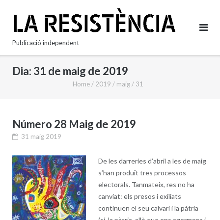
Skip
to
content
Publicació independent
Dia:
31 de maig de 2019
Home
/
2019
/
maig
/
31
Número 28 Maig de 2019
31 maig 2019
De les darreries d’abril a les de maig
s’han produït tres processos
electorals. Tanmateix, res no ha
canviat: els presos i exiliats
continuen el seu calvari i la pàtria
(sí, la pàtria, allò que ens agermana i