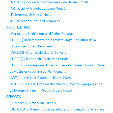
[ARTICLE] «Sobre el menys és més», de Helena Bonals
[ARTICLE] «A Gaudí», de Josep Nogué
«El Serpent», de Nan Orriols.
«El Predicador», de Jordi Remolins
ARTS I LLETRES
«Curiositats lingüístiques», d’Esther Pujadas.
[LLIBRES] Breu ressenya de la revista «Taga. La cultura de la
natura», per Eusebi Puigdemunt
[VERSOS] «Gitana», de Gabriel Salvans
[LLIBRES] «Tronc balit, 5» de Nan Orriols
[LLIBRES] «Ressenya del llibre de Josep Verdaguer i Farrès «Recull
de vivències»», per Eusebi Puigdemunt
[ART] L’art de Lluís Badosa. Juliol de 2026
[AUDIOTEXT] Del llibre de Nan Orriols «Poemes, epopeia i oda
de lo somni i la mar (IV)», per Albert Freixer
REPORTS
[El Periscopi] Amb Silvia Orriols
[DEL CALAIX] Ramon Cotrina parla de John Langdon-Davies i els