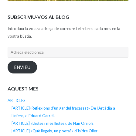
SUBSCRIVIU-VOS AL BLOG
Introduïu la vostra adreça de correu-e i el rebreu cada mes en la
vostra bústia.
Adreça
electrònica
ENVIEU
AQUEST MES
ARTICLES
[ARTICLE]«Reflexions d’un gandul fracassat» De l’Arcàdia a
l’infern, d’Eduard Garrell.
[ARTICLE] «Llistes i més llistes», de Nan Orriols
[ARTICLE] «Què llegeix, un poeta?» d’Isidre Oller