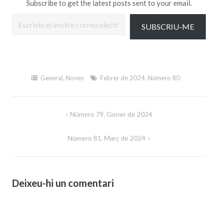
Subscribe to get the latest posts sent to your email.
Escriviu el vostre correu electrònic…
SUBSCRIU-ME
General
,
Noves
Febrer de 2024
,
Número 80
Navegació
Número 79. Gener de 2024
d'entrades
Número 81. Març de 2024
Deixeu-hi un comentari