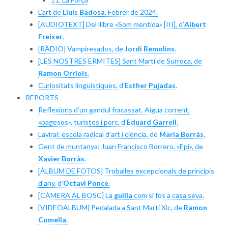
L’art de
Lluís Badosa
. Febrer de 2024.
[AUDIOTEXT] Del llibre «Som mentida» [III], d’
Albert
Freixer
.
[RÀDIO] Vampiresados, de
Jordi Remolins
.
[LES NOSTRES ERMITES] Sant Martí de Surroca, de
Ramon Orriols
.
Curiositats lingüístiques, d’
Esther Pujadas
.
REPORTS
Reflexions d’un gandul fracassat. Aigua corrent,
«pagesos», turistes i porc, d’
Eduard Garrell.
Laviral: escola radical d’art i ciència, de
Maria Borràs
.
Gent de muntanya: Juan Francisco Borrero, «Epi», de
Xavier Borràs
.
[ÀLBUM DE FOTOS] Troballes excepcionals de principis
d’any, d’
Octavi Ponce
.
[CÀMERA AL BOSC] La
guilla
com si fos a casa seva.
[VIDEOALBUM] Pedalada a Sant Martí Xic, de
Ramon
Comella
.