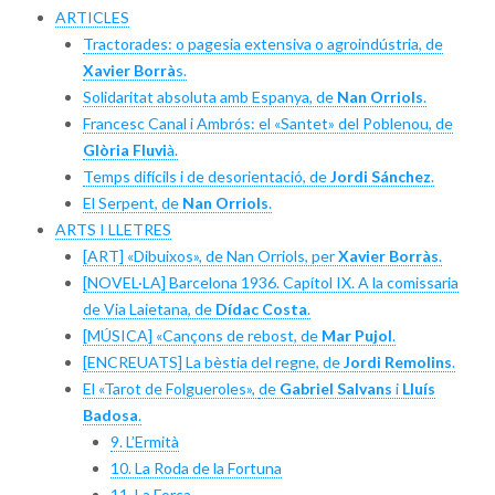
ARTICLES
Tractorades: o pagesia extensiva o agroindústria, de
Xavier Borrà
s.
Solidaritat absoluta amb Espanya, de
Nan Orriols
.
Francesc Canal i Ambrós: el «Santet» del Poblenou, de
Glòria Fluvi
à.
Temps difícils i de desorientació, de
Jordi Sánchez
.
El Serpent, de
Nan Orriols
.
ARTS I LLETRES
[ART] «Dibuixos», de Nan Orriols, per
Xavier Borràs
.
[NOVEL·LA] Barcelona 1936. Capítol IX. A la comissaria
de Via Laietana, de
Dídac Costa
.
[MÚSICA] «Cançons de rebost, de
Mar Pujol
.
[ENCREUATS] La bèstia del regne, de
Jordi Remolins
.
El «Tarot de Folgueroles»,
de
Gabriel Salvans
i
Lluís
Badosa
.
9. L’Ermità
10. La Roda de la Fortuna
11. La Força