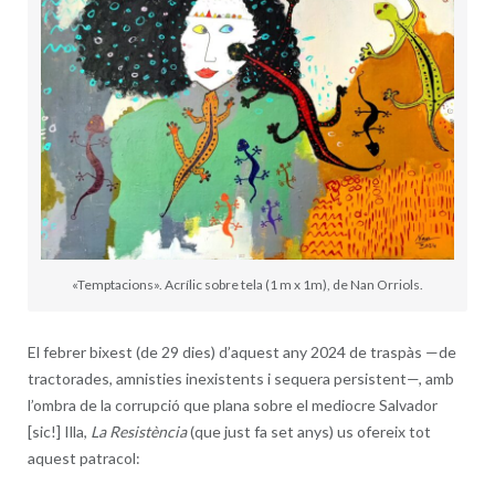
«Temptacions». Acrílic sobre tela (1 m x 1m), de Nan Orriols.
El febrer bixest (de 29 dies) d’aquest any 2024 de traspàs —de
tractorades, amnisties inexistents i sequera persistent—, amb
l’ombra de la corrupció que plana sobre el mediocre Salvador
[sic!] Illa,
La Resistència
(que just fa set anys) us ofereix tot
aquest patracol: