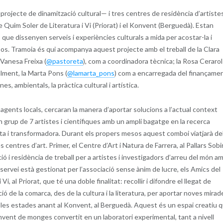
 projecte de dinamització cultural— i tres centres de residència d’artistes
re Quim Soler de Literatura i Vi (Priorat) i el Konvent (Berguedà). Estan
ò que dissenyen serveis i experiències culturals a mida per acostar-la i
os. Tramoia és qui acompanya aquest projecte amb el treball de la Clara
 Vanesa Freixa (
@pastoreta
), com a coordinadora tècnica; la Rosa Cerarol
alment, la Marta Pons (
@lamarta_pons
) com a encarregada del finançamen
es, ambientals, la pràctica cultural i artística.
 agents locals, cercaran la manera d’aportar solucions a l’actual context
 grup de 7 artistes i científiques amb un ampli bagatge en la recerca
ivista i transformadora. Durant els propers mesos aquest comboi viatjarà de
 centres d’art. Primer, el Centre d’Art i Natura de Farrera, al Pallars Sobi
i residència de treball per a artistes i investigadors d’arreu del món a
l servei està gestionat per l’associació sense ànim de lucre, els Amics del
 al Priorat, que té una doble finalitat: recollir i difondre el llegat de
ció de la comarca, des de la cultura i la literatura, per aportar noves mirad
aran les estades anant al Konvent, al Berguedà. Aquest és un espai creatiu 
onvent de monges convertit en un laboratori experimental, tant a nivell