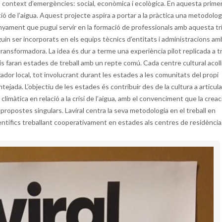
al context d’emergències: social, econòmica i ecològica. En aquesta prime
tió de l’aigua. Aquest projecte aspira a portar a la pràctica una metodolog
nyament que pugui servir en la formació de professionals amb aquesta tr
uguin ser incorporats en els equips tècnics d’entitats i administracions am
 transformadora. La idea és dur a terme una experiència pilot replicada a t
is faran estades de treball amb un repte comú. Cada centre cultural acoll
ador local, tot involucrant durant les estades a les comunitats del propi
ntejada. L’objectiu de les estades és contribuir des de la cultura a articula
limàtica en relació a la crisi de l’aigua, amb el convenciment que la creaci
ropostes singulars. Laviral centra la seva metodologia en el treball en
científics treballant cooperativament en estades als centres de residència