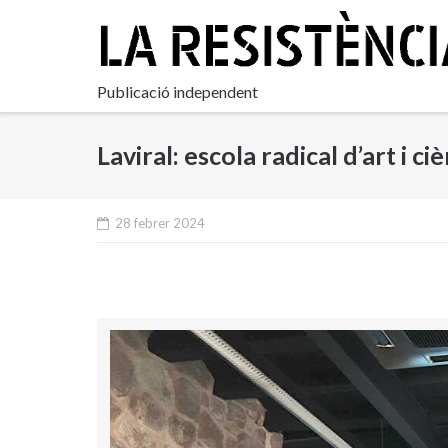
Skip
to
content
Publicació independent
Laviral: escola radical d’art i ci
28 febrer 2024