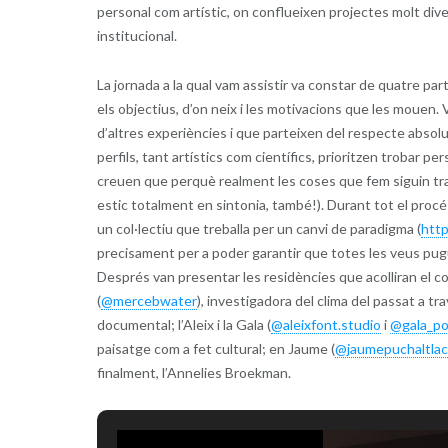
personal com artístic, on conflueixen projectes molt div
institucional.
La jornada a la qual vam assistir va constar de quatre par
els objectius, d’on neix i les motivacions que les mouen.
d’altres experiències i que parteixen del respecte absolu
perfils, tant artístics com científics, prioritzen trobar p
creuen que perquè realment les coses que fem siguin tra
estic totalment en sintonia, també!). Durant tot el procé
un col·lectiu que treballa per un canvi de paradigma (
http
precisament per a poder garantir que totes les veus puguin
Després van presentar les residències que acolliran el c
(
@mercebwater
), investigadora del clima del passat a tr
documental; l’Aleix i la Gala (
@aleixfont.studio
i
@gala_p
paisatge com a fet cultural; en Jaume (
@jaumepuchaltlac
finalment, l’Annelies Broekman.