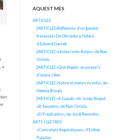
AQUEST MES
ARTICLES
[ARTICLE]«Reflexions d’un gandul
fracassat» De l’Arcàdia a l’infern,
d’Eduard Garrell.
[ARTICLE] «Llistes i més llistes», de Nan
a
Orriols
), a
[ARTICLE] «Què llegeix, un poeta?»
d’Isidre Oller
[ARTICLE] «Sobre el menys és més», de
s
Helena Bonals
oden
[ARTICLE] «A Gaudí», de Josep Nogué
er
«El Serpent», de Nan Orriols.
«El Predicador», de Jordi Remolins
ARTS I LLETRES
«Curiositats lingüístiques», d’Esther
Pujadas.