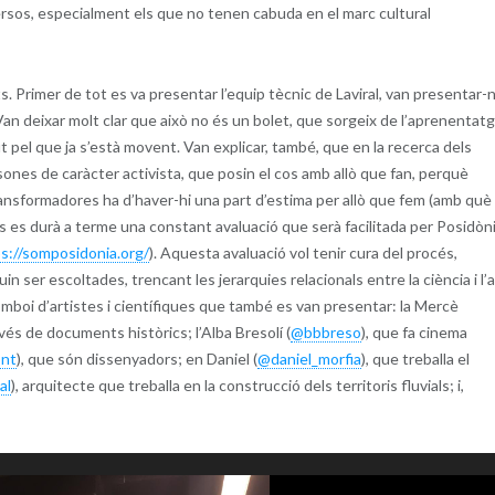
ersos, especialment els que no tenen cabuda en el marc cultural
ts. Primer de tot es va presentar l’equip tècnic de Laviral, van presentar-
 Van deixar molt clar que això no és un bolet, que sorgeix de l’aprenentat
t pel que ja s’està movent. Van explicar, també, que en la recerca dels
ersones de caràcter activista, que posin el cos amb allò que fan, perquè
nsformadores ha d’haver-hi una part d’estima per allò que fem (amb què
s es durà a terme una constant avaluació que serà facilitada per Posidòni
s://somposidonia.org/
). Aquesta avaluació vol tenir cura del procés,
 ser escoltades, trencant les jerarquies relacionals entre la ciència i l’a
omboi d’artistes i científiques que també es van presentar: la Mercè
avés de documents històrics; l’Alba Bresolí (
@bbbreso
), que fa cinema
ont
), que són dissenyadors; en Daniel (
@daniel_morfia
), que treballa el
al
), arquitecte que treballa en la construcció dels territoris fluvials; i,