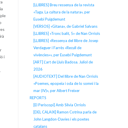
ra
[LLIBRES] Breu ressenya de la revista
ia
«Taga. La cultura de la natura», per
iple
Eusebi Puigdemunt
b
[VERSOS] «Gitana», de Gabriel Salvans
res
[LLIBRES] «Tronc balit, 5» de Nan Orriols
irà
[LLIBRES] «Ressenya del llibre de Josep
Verdaguer i Farrès «Recull de
r
vivències»», per Eusebi Puigdemunt
ó i
[ART] L’art de Lluís Badosa. Juliol de
2026
.
[AUDIOTEXT] Del llibre de Nan Orriols
«Poemes, epopeia i oda de lo somni i la
mar (IV)», per Albert Freixer
REPORTS
[El Periscopi] Amb Silvia Orriols
[DEL CALAIX] Ramon Cotrina parla de
John Langdon-Davies i els poetes
catalans