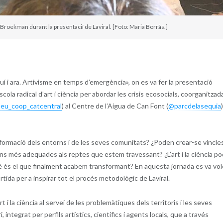
roekman durant la presentacií de Laviral. [Foto: Maria Borràs.]
quí i ara. Artivisme en temps d’emergència», on es va fer la presentació
scola radical d’art i ciència per abordar les crisis ecosocials, coorganitzad
eu_coop_catcentral
) al Centre de l’Aigua de Can Font (
@parcdelasequia
formació dels entorns i de les seves comunitats? ¿Poden crear-se vincle
ccions més adequades als reptes que estem travessant? ¿L’art i la ciència p
uè és el que finalment acabem transformant? En aquesta jornada es va vol
ortida per a inspirar tot el procés metodològic de Laviral.
 i la ciència al servei de les problemàtiques dels territoris i les seves
 integrat per perfils artístics, científics i agents locals, que a través