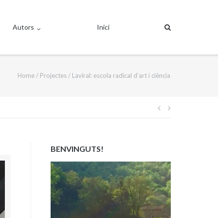
Autors
Inici
Home
/
Projectes
/
Laviral: escola radical d’art i ciència
Navegació
d'entrades
BENVINGUTS!