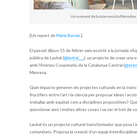
Un moment de la intervenció d’Annelies B
[Un report de
Maria Borràs
.]
El passat dijous 15 de febrer vam assistir a la jornada «A
pública de Laviral (
@laviral___
), un projecte de crear una e
amb l’Ateneu Cooperatiu de la Catalunya Central (
@aten
Manresa.
Quin impacte generen els projectes culturals en la trans
fructífers entre l’art i la ciència per proposar idees i a
treballar amb equitat com a disciplines propositives? Q
qüestionar això i moltes altres coses i va ser el tret de s
Laviral és un projecte cultural transformador que posa l’art
comunitats. Proposa la creació d’un equip interdisciplinari,