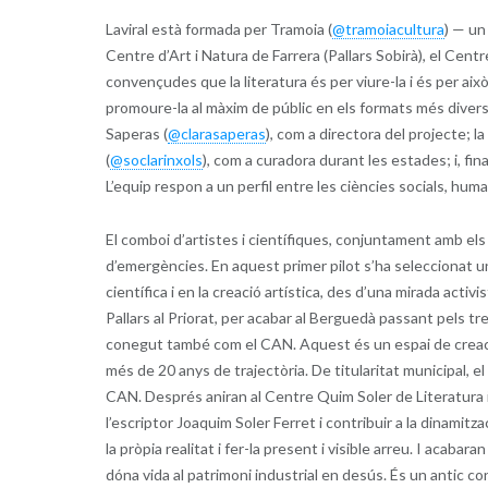
Laviral està formada per Tramoia (
@tramoiacultura
) — un
Centre d’Art i Natura de Farrera (Pallars Sobirà), el Cent
convençudes que la literatura és per viure-la i és per aix
promoure-la al màxim de públic en els formats més divers
Saperas (
@clarasaperas
), com a directora del projecte; la
(
@soclarinxols
), com a curadora durant les estades; i, fin
L’equip respon a un perfil entre les ciències socials, human
El comboi d’artistes i científiques, conjuntament amb els
d’emergències. En aquest primer pilot s’ha seleccionat un
científica i en la creació artística, des d’una mirada act
Pallars al Priorat, per acabar al Berguedà passant pels tres
conegut també com el CAN. Aquest és un espai de creació 
més de 20 anys de trajectòria. De titularitat municipal, e
CAN. Després aniran al Centre Quim Soler de Literatura i Vi,
l’escriptor Joaquim Soler Ferret i contribuir a la dinamitza
la pròpia realitat i fer-la present i visible arreu. I acab
dóna vida al patrimoni industrial en desús. És un antic c