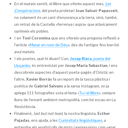
En el mateix sentit, el llibre que oferim aquest mes,
Les
Conspiracions
, del poeta proletari
Joan Salvat-Papasseit
,
no solament és un cant d’enyorança a la terra, sinó, també,
un retrat de la Castella «ferrenya i aspra» que atàvicament
oprimeix els pobles.
I en
Toni Coromina
que ens ofereix una pregona reflexió a
l’article «
Matar en nom de Déu
», des de l’antigor fins ben bé
avui mateix.
I els poetes, què hi diuen? L’un,
Josep Riera
, poeta del
Lluçanès
, és entrevistat per
Josep Maria Sebastian
, i ens
descobreix aspectes d’aquest poeta-pagès d’Oristà; en
l’altre,
Xavier Borràs
fa un report de la tasca plàstica i
poètica de
Gabriel Salvans
a la xarxa Instagram, on ja
aplega 111 fotografies sota el lema «
Tu i el llibre
», sempre
lluny de l’enrarit ambient metropolità, com bé escau en La
Resistència.
Finalment,
last but not least
, la nostra lingüista,
Esther
Pujadas
, ens ajuda, a les
Curiositats lingüístiques
, a
entendre els envitricolls de mots i expressions com «anar