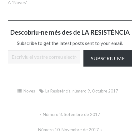
A "Noves"
Descobriu-ne més des de LA RESISTÈNCIA
Subscribe to get the latest posts sent to your email.
Escriviu el vostre correu electrònic…
SUBSCRIU-ME
Noves
La Resistència
,
número 9
,
Octubre 2017
Navegació
Número 8. Setembre de 2017
d'entrades
Número 10. Novembre de 2017