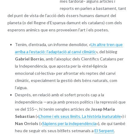
mes tardoral– alguns articles i
reports en parlen a bastament, tant
del punt de vista de l’acció dels éssers humans damunt del
planeta (o del Regne d’Espanya damunt els catalans) com dels
esperons anímics que ens proveeixen l’art i els poetes.
Tenim, d’entrada, un informe demolidor, «
Un altre tren que
arriba a l’estació: l’adaptació al canvi climàtic
», del biòleg
Gabriel Borràs
, amb l’aixopluc dels Científics Catalans per
la Independència, que aposta per la «intel·ligència
emocional col·lectiva» per afrontar els reptes del canvi
climàtic, especialment la gestió dels béns naturals, com
l’aigua.
Després, en relació amb el sofert procés cap a la
independència —ara ja amb presos polítics i la repressió que
ve del 155—, hi tenim sengles articles de
Josep Maria
Sebastian
(«
L’home i els seus límits. La història inaturable
») i
Nan Orriols
(«
Sàpiens per la independència
»), de qui també
heu de seguir els seus bitllets setmanals a
El Serpent
.