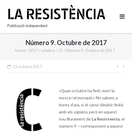
Skip
to
content
Publicació independent
Número 9. Octubre de 2017
Home
/
2017
/
octubre
/
21
/
Número 9. Octubre de 2017
Nave
21 octubre 2017
d'en
«Quan octubre ha finit, mort la
mosca i el mosquit.» No sabem, a
hores d’ara, si el canvi climàtic finirà
amb els
sàpiens
, però en aquest
nou lliurament de
La Resistencia
, el
número 9 —corresponent a aquest