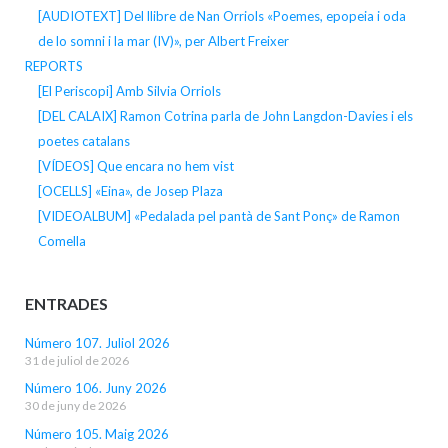
[AUDIOTEXT] Del llibre de Nan Orriols «Poemes, epopeia i oda
de lo somni i la mar (IV)», per Albert Freixer
REPORTS
[El Periscopi] Amb Silvia Orriols
[DEL CALAIX] Ramon Cotrina parla de John Langdon-Davies i els
poetes catalans
[VÍDEOS] Que encara no hem vist
[OCELLS] «Eina», de Josep Plaza
[VIDEOALBUM] «Pedalada pel pantà de Sant Ponç» de Ramon
Comella
ENTRADES
Número 107. Juliol 2026
31 de juliol de 2026
Número 106. Juny 2026
30 de juny de 2026
Número 105. Maig 2026