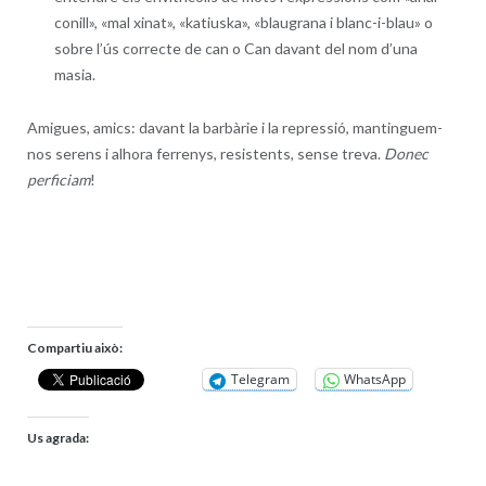
conill», «mal xinat», «katiuska», «blaugrana i blanc-i-blau» o
sobre l’ús correcte de can o Can davant del nom d’una
masia.
Amigues, amics: davant la barbàrie i la repressió, mantinguem-
nos serens i alhora ferrenys, resistents, sense treva.
Donec
perficiam
!
Compartiu això:
Telegram
WhatsApp
Us agrada: