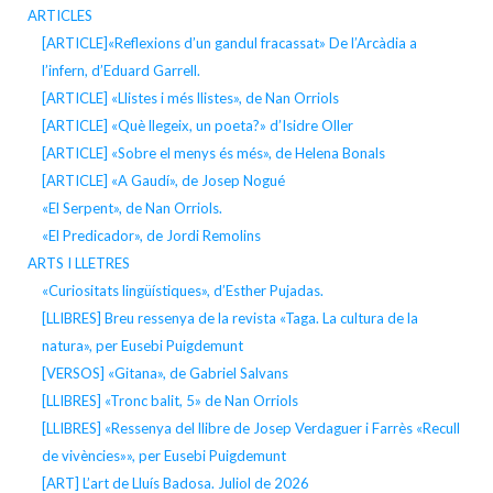
ARTICLES
[ARTICLE]«Reflexions d’un gandul fracassat» De l’Arcàdia a
l’infern, d’Eduard Garrell.
[ARTICLE] «Llistes i més llistes», de Nan Orriols
[ARTICLE] «Què llegeix, un poeta?» d’Isidre Oller
[ARTICLE] «Sobre el menys és més», de Helena Bonals
[ARTICLE] «A Gaudí», de Josep Nogué
«El Serpent», de Nan Orriols.
«El Predicador», de Jordi Remolins
ARTS I LLETRES
«Curiositats lingüístiques», d’Esther Pujadas.
[LLIBRES] Breu ressenya de la revista «Taga. La cultura de la
natura», per Eusebi Puigdemunt
[VERSOS] «Gitana», de Gabriel Salvans
[LLIBRES] «Tronc balit, 5» de Nan Orriols
[LLIBRES] «Ressenya del llibre de Josep Verdaguer i Farrès «Recull
de vivències»», per Eusebi Puigdemunt
[ART] L’art de Lluís Badosa. Juliol de 2026