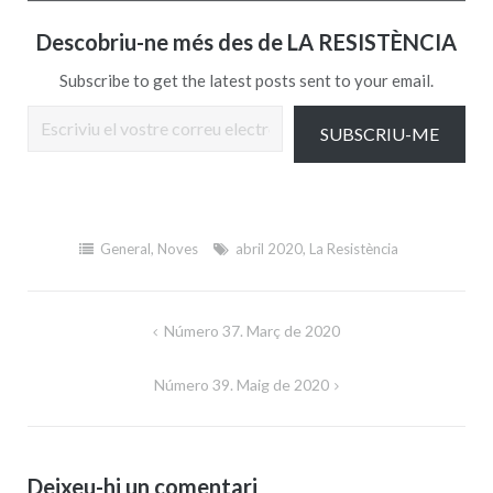
Descobriu-ne més des de LA RESISTÈNCIA
Subscribe to get the latest posts sent to your email.
Escriviu el vostre correu electrònic…
SUBSCRIU-ME
General
,
Noves
abril 2020
,
La Resistència
Navegació
Número 37. Març de 2020
d'entrades
Número 39. Maig de 2020
Deixeu-hi un comentari