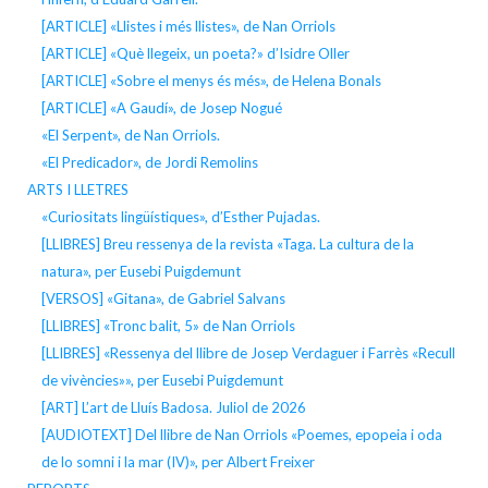
[ARTICLE] «Llistes i més llistes», de Nan Orriols
[ARTICLE] «Què llegeix, un poeta?» d’Isidre Oller
[ARTICLE] «Sobre el menys és més», de Helena Bonals
[ARTICLE] «A Gaudí», de Josep Nogué
«El Serpent», de Nan Orriols.
«El Predicador», de Jordi Remolins
ARTS I LLETRES
«Curiositats lingüístiques», d’Esther Pujadas.
[LLIBRES] Breu ressenya de la revista «Taga. La cultura de la
natura», per Eusebi Puigdemunt
[VERSOS] «Gitana», de Gabriel Salvans
[LLIBRES] «Tronc balit, 5» de Nan Orriols
[LLIBRES] «Ressenya del llibre de Josep Verdaguer i Farrès «Recull
de vivències»», per Eusebi Puigdemunt
[ART] L’art de Lluís Badosa. Juliol de 2026
[AUDIOTEXT] Del llibre de Nan Orriols «Poemes, epopeia i oda
de lo somni i la mar (IV)», per Albert Freixer