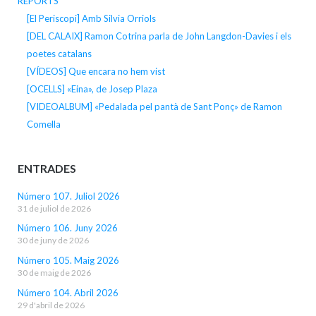
REPORTS
[El Periscopi] Amb Silvia Orriols
[DEL CALAIX] Ramon Cotrina parla de John Langdon-Davies i els
poetes catalans
[VÍDEOS] Que encara no hem vist
[OCELLS] «Eina», de Josep Plaza
[VIDEOALBUM] «Pedalada pel pantà de Sant Ponç» de Ramon
Comella
ENTRADES
Número 107. Juliol 2026
31 de juliol de 2026
Número 106. Juny 2026
30 de juny de 2026
Número 105. Maig 2026
30 de maig de 2026
Número 104. Abril 2026
29 d'abril de 2026