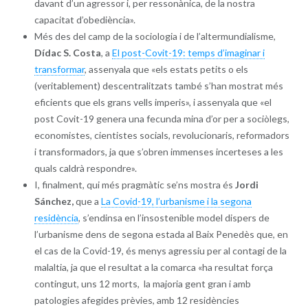
davant d’un agressor i, per ressonànica, de la nostra
capacitat d’obediència».
Més des del camp de la sociologia i de l’altermundialisme,
Dídac S. Costa
, a
El post-Covit-19: temps d’imaginar i
transformar
, assenyala que «els estats petits o els
(veritablement) descentralitzats també s’han mostrat més
eficients que els grans vells imperis», i assenyala que «el
post Covit-19 genera una fecunda mina d’or per a sociòlegs,
economistes, cientistes socials, revolucionaris, reformadors
i transformadors, ja que s’obren immenses incerteses a les
quals caldrà respondre».
I, finalment, qui més pragmàtic se’ns mostra és
Jordi
Sánchez,
que a
La Covid-19, l’urbanisme i la segona
residència
, s’endinsa en l’insostenible model dispers de
l’urbanisme dens de segona estada al Baix Penedès que, en
el cas de la Covid-19, és menys agressiu per al contagi de la
malaltia, ja que el resultat a la comarca «ha resultat força
contingut, uns 12 morts, la majoria gent gran i amb
patologies afegides prèvies, amb 12 residències