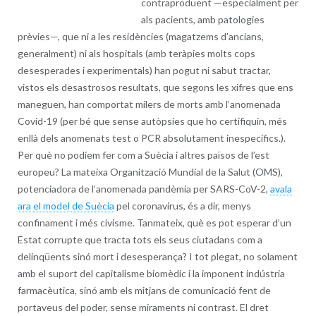
contraproduent —especialment per
als pacients, amb patologies
prèvies—, que ni a les residències (magatzems d’ancians,
generalment) ni als hospitals (amb teràpies molts cops
desesperades i experimentals) han pogut ni sabut tractar,
vistos els desastrosos resultats, que segons les xifres que ens
maneguen, han comportat milers de morts amb l’anomenada
Covid-19 (per bé que sense autòpsies que ho certifiquin, més
enllà dels anomenats test o PCR absolutament inespecífics.).
Per què no podíem fer com a Suècia i altres països de l’est
europeu? La mateixa Organització Mundial de la Salut (OMS),
potenciadora de l’anomenada pandèmia per SARS-CoV-2,
avala
ara el model de Suècia
pel coronavirus, és a dir, menys
confinament i més civisme. Tanmateix, què es pot esperar d’un
Estat corrupte que tracta tots els seus ciutadans com a
delinqüents sinó mort i desesperança? I tot plegat, no solament
amb el suport del capitalisme biomèdic i la imponent indústria
farmacèutica, sinó amb els mitjans de comunicació fent de
portaveus del poder, sense miraments ni contrast. El dret