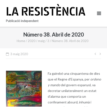
Skip
to
content
Publicació independent
Número 38. Abril de 2020
Home
/
2020
/
maig
/
3
/
Número 38. Abril de 2020
Nave
3 maig 2020
d'en
Fa gairebé una cinquantena de dies
que el Regne d’Espanya, per
ordeno
y mando
del govern espanyol, va
decretar unilateralment un estat
d’alarma que comporta un
confinament absurd, inhumà i