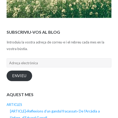
SUBSCRIVIU-VOS AL BLOG
Introduïu la vostra adreça de correu-e i el rebreu cada mes en la
vostra bústia.
Adreça
electrònica
ENVIEU
AQUEST MES
ARTICLES
[ARTICLE]«Reflexions d’un gandul fracassat» De l’Arcàdia a
l’infern, d’Eduard Garrell.