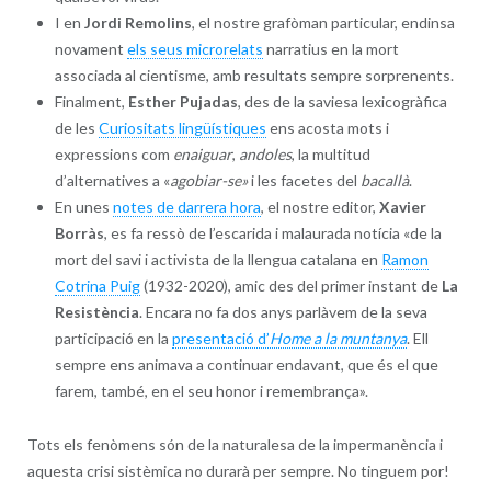
I en
Jordi Remolins
, el nostre grafòman particular, endinsa
novament
els seus microrelats
narratius en la mort
associada al cientisme, amb resultats sempre sorprenents.
Finalment,
Esther Pujadas
, des de la saviesa lexicogràfica
de les
Curiositats lingüístiques
ens acosta mots i
expressions com
enaiguar
,
andoles
, la multitud
d’alternatives a «
agobiar-se»
i les facetes del
bacallà
.
En unes
notes de darrera hora
, el nostre editor,
Xavier
Borràs
, es fa ressò de l’escarida i malaurada notícia «de la
mort del savi i activista de la llengua catalana en
Ramon
Cotrina Puig
(1932-2020), amic des del primer instant de
La
Resistència
. Encara no fa dos anys parlàvem de la seva
participació en la
presentació d’
Home a la muntanya
. Ell
sempre ens animava a continuar endavant, que és el que
farem, també, en el seu honor i remembrança».
Tots els fenòmens són de la naturalesa de la impermanència i
aquesta crisi sistèmica no durarà per sempre. No tinguem por!