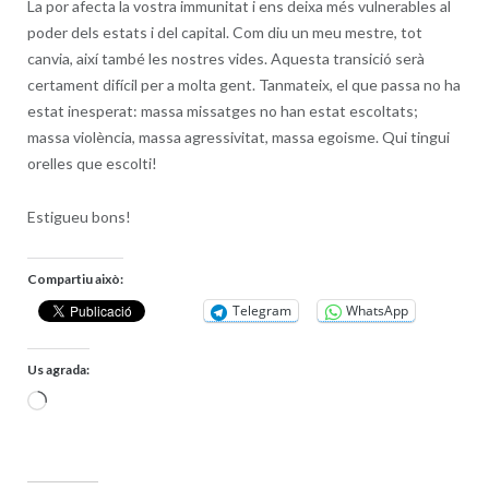
La por afecta la vostra immunitat i ens deixa més vulnerables al
poder dels estats i del capital. Com diu un meu mestre, tot
canvia, així també les nostres vides. Aquesta transició serà
certament difícil per a molta gent. Tanmateix, el que passa no ha
estat inesperat: massa missatges no han estat escoltats;
massa violència, massa agressivitat, massa egoisme. Qui tingui
orelles que escolti!
Estigueu bons!
Compartiu això:
Telegram
WhatsApp
Us agrada:
S'està
carregant…