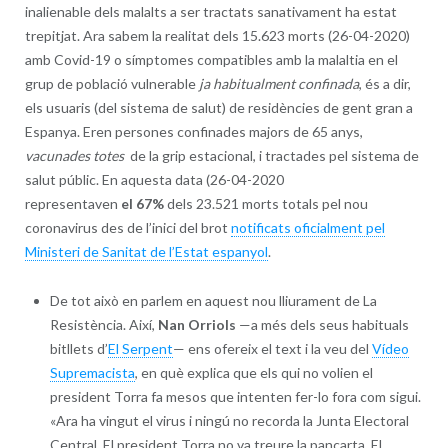
inalienable dels malalts a ser tractats sanativament ha estat
trepitjat. Ara sabem la realitat dels 15.623 morts (26-04-2020)
amb Covid-19 o símptomes compatibles amb la malaltia en el
grup de població vulnerable
ja habitualment confinada
, és a dir,
els usuaris (del sistema de salut) de residències de gent gran a
Espanya. Eren persones confinades majors de 65 anys,
vacunades totes
de la grip estacional, i tractades pel sistema de
salut públic. En aquesta data (26-04-2020
representaven
el
67%
dels 23.521 morts totals pel nou
coronavirus des de l’inici del brot
notificats oficialment pel
Ministeri de Sanitat de l’Estat espanyol
.
De tot això en parlem en aquest nou lliurament de La
Resistència. Així,
Nan Orriols
—a més dels seus habituals
bitllets d’
El Serpent
— ens ofereix el text i la veu del
Vídeo
Supremacista
, en què explica que els qui no volien el
president Torra fa mesos que intenten fer-lo fora com sigui.
«Ara ha vingut el virus i ningú no recorda la Junta Electoral
Central. El president Torra no va treure la pancarta. El