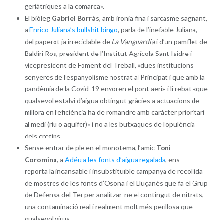
geriàtriques a la comarca».
El biòleg
Gabriel Borrà
s, amb ironia fina i sarcasme sagnant,
a
Enrico Juliana’s bullshit bingo
, parla de l’inefable Juliana,
del paperot ja irreciclable de
La Vanguardia
i d’un pamflet de
Baldiri Ros, president de l’Institut Agrícola Sant Isidre i
vicepresident de Foment del Treball, «dues institucions
senyeres de l’espanyolisme nostrat al Principat i que amb la
pandèmia de la Covid-19 enyoren el pont aeri», i li rebat «que
qualsevol estalvi d’aigua obtingut gràcies a actuacions de
millora en l’eficiència ha de romandre amb caràcter prioritari
al medi (riu o aqüífer)» i no a les butxaques de l’opulència
dels cretins.
Sense entrar de ple en el monotema, l’amic
Toni
Coromina,
a
Adéu a les fonts d’aigua regalada
, ens
reporta la incansable i insubstituïble campanya de recollida
de mostres de les fonts d’Osona i el Lluçanès que fa el Grup
de Defensa del Ter per analitzar-ne el contingut de nitrats,
una contaminació real i realment molt més perillosa que
qualsevol virus.