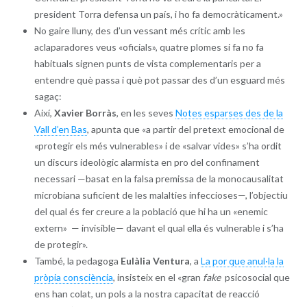
president Torra defensa un país, i ho fa democràticament.»
No gaire lluny, des d’un vessant més crític amb les
aclaparadores veus «oficials», quatre plomes si fa no fa
habituals signen punts de vista complementaris per a
entendre què passa i què pot passar des d’un esguard més
sagaç:
Així,
Xavier Borràs
, en les seves
Notes esparses des de la
Vall d’en Bas
, apunta que «a partir del pretext emocional de
«protegir els més vulnerables» i de «salvar vides» s’ha ordit
un discurs ideològic alarmista en pro del confinament
necessari —basat en la falsa premissa de la monocausalitat
microbiana suficient de les malalties infeccioses—, l’objectiu
del qual és fer creure a la població que hi ha un «enemic
extern» — invisible— davant el qual ella és vulnerable i s’ha
de protegir».
També, la pedagoga
Eulàlia Ventura
, a
La por que anul·la la
pròpia consciència
, insisteix en el «gran
fake
psicosocial que
ens han colat, un pols a la nostra capacitat de reacció