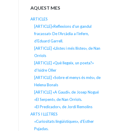
AQUEST MES
ARTICLES
[ARTICLE]«Reflexions d’un gandul
fracassat» De l’Arcàdia a l’infern,
d’Eduard Garrell.
[ARTICLE] «Llistes i més llistes», de Nan
Orriols
[ARTICLE] «Què llegeix, un poeta?»
d’Isidre Oller
[ARTICLE] «Sobre el menys és més», de
Helena Bonals
[ARTICLE] «A Gaudí», de Josep Nogué
«El Serpent», de Nan Orriols.
«El Predicador», de Jordi Remolins
ARTS I LLETRES
«Curiositats lingüístiques», d’Esther
Pujadas.