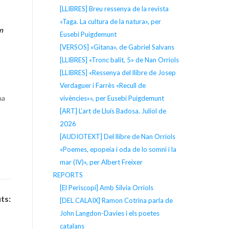
[LLIBRES] Breu ressenya de la revista
«Taga. La cultura de la natura», per
n
Eusebi Puigdemunt
[VERSOS] «Gitana», de Gabriel Salvans
[LLIBRES] «Tronc balit, 5» de Nan Orriols
[LLIBRES] «Ressenya del llibre de Josep
Verdaguer i Farrès «Recull de
na
vivències»», per Eusebi Puigdemunt
[ART] L’art de Lluís Badosa. Juliol de
2026
[AUDIOTEXT] Del llibre de Nan Orriols
«Poemes, epopeia i oda de lo somni i la
mar (IV)», per Albert Freixer
REPORTS
[El Periscopi] Amb Silvia Orriols
ts:
[DEL CALAIX] Ramon Cotrina parla de
John Langdon-Davies i els poetes
catalans