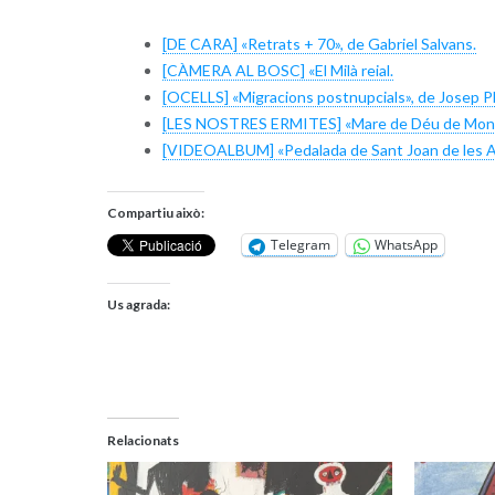
[DE CARA] «Retrats + 70», de Gabriel Salvans.
[CÀMERA AL BOSC] «El Milà reial.
[OCELLS] «Migracions postnupcials», de Josep Pl
[LES NOSTRES ERMITES] «Mare de Déu de Mont-
[VIDEOALBUM] «Pedalada de Sant Joan de les A
Compartiu això:
Telegram
WhatsApp
Us agrada:
Relacionats