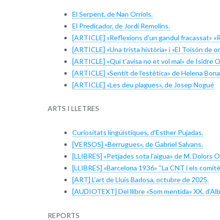
El Serpent, de Nan Orriols.
El Predicador, de Jordi Remolins.
[ARTICLE] «Reflexions d’un gandul fracassat» «R
[ARTICLE] «Una trista història» i «El Toisón de or
[ARTICLE] «Qui t’avisa no et vol mal» de Isidre Ol
[ARTICLE] «Sentit de l’estètica» de Helena Bona
[ARTICLE] «Les deu plagues», de Josep Nogué
ARTS I LLETRES
Curiositats lingüístiques, d’Esther Pujadas.
[VERSOS] «Berrugues», de Gabriel Salvans.
[LLIBRES] «Petjades sota l’aigua» de M. Dolors O
[LLIBRES] «Barcelona 1936» “La CNT i els comitè
[ART] L’art de Lluís Badosa, octubre de 2025.
[AUDIOTEXT] Del llibre «Som mentida» XX, d’Albe
REPORTS