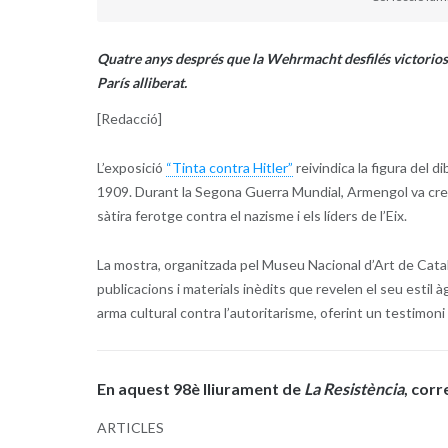
Quatre anys després que la Wehrmacht desfilés victoriosa
París alliberat.
[Redacció]
L’exposició
“Tinta contra Hitler”
reivindica la figura del 
1909. Durant la Segona Guerra Mundial, Armengol va crear
sàtira ferotge contra el nazisme i els líders de l’Eix.
La mostra, organitzada pel Museu Nacional d’Art de Catalu
publicacions i materials inèdits que revelen el seu estil à
arma cultural contra l’autoritarisme, oferint un testimoni 
En aquest 98è lliurament de
La Resistència
, corr
ARTICLES