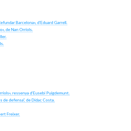
efundar Barcelona», d’Eduard Garrell.
o», de Nan Orriols.
ler.
ls.
rriols», ressenya d’Eusebi Puigdemunt.
s de defensa”, de Didac Costa.
rt Freixer.