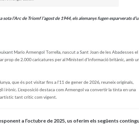
 sota l’Arc de Triomf l’agost de 1944, els alemanys fugen esparverats d’u
dibuixant Mario Armengol Torrella, nascut a Sant Joan de les Abadesses el
 prop de 2.000 caricatures per al Ministeri d’Informació britànic, amb u
nya, que és pot visitar fins a l’11 de gener de 2026, reuneix originals,
gil i irònic. L’exposició destaca com Armengol va convertir la tinta en una
artístic tant crític com vigent.
esponent a l’octubre de 2025, us oferim els següents contingu