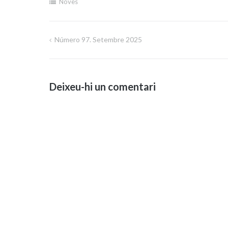
Noves
Número 97. Setembre 2025
Navegació
d'entrades
Deixeu-hi un comentari