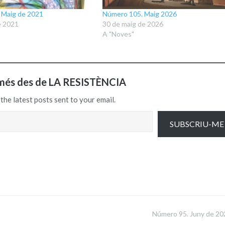
 Maig de 2021
Número 105. Maig 2026
e 2021
30 de maig de 2026
A "Noves"
més des de LA RESISTÈNCIA
the latest posts sent to your email.
SUBSCRIU-ME
Número 95. Juny de 20