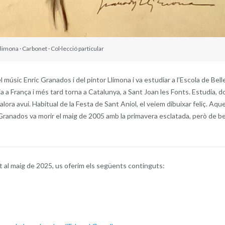
imona · Carbonet · Col·lecció particular
 músic Enric Granados i del pintor Llimona i va estudiar a l’Escola de Bell
ilia a França i més tard torna a Catalunya, a Sant Joan les Fonts. Estudia, 
lora avui. Habitual de la Festa de Sant Aniol, el veiem dibuixar feliç. Aqu
 Granados va morir el maig de 2005 amb la primavera esclatada, però de b
t al maig de 2025, us oferim els següents continguts: