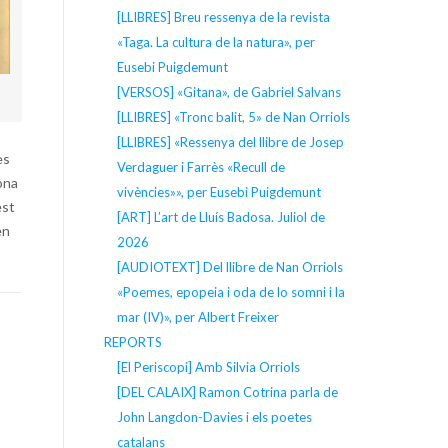
[LLIBRES] Breu ressenya de la revista
«Taga. La cultura de la natura», per
Eusebi Puigdemunt
[VERSOS] «Gitana», de Gabriel Salvans
[LLIBRES] «Tronc balit, 5» de Nan Orriols
[LLIBRES] «Ressenya del llibre de Josep
es
Verdaguer i Farrès «Recull de
dona
vivències»», per Eusebi Puigdemunt
est
[ART] L’art de Lluís Badosa. Juliol de
en
2026
[AUDIOTEXT] Del llibre de Nan Orriols
«Poemes, epopeia i oda de lo somni i la
mar (IV)», per Albert Freixer
REPORTS
[El Periscopi] Amb Silvia Orriols
[DEL CALAIX] Ramon Cotrina parla de
John Langdon-Davies i els poetes
catalans