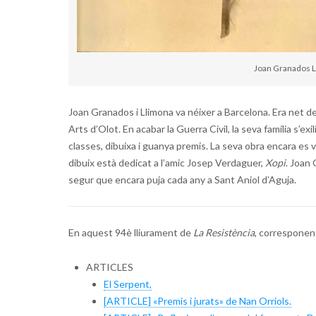
Joan Granados Ll
Joan Granados i Llimona va néixer a Barcelona. Era net del
Arts d’Olot. En acabar la Guerra Civil, la seva família s’ex
classes, dibuixa i guanya premis. La seva obra encara es va
dibuix està dedicat a l’amic Josep Verdaguer,
Xopi
. Joan
segur que encara puja cada any a Sant Aniol d’Aguja.
En aquest 94è lliurament de
La Resistència
, corresponen
ARTICLES
El Serpent,
[ARTICLE] «Premis i jurats» de Nan Orriols.