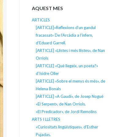
AQUEST MES
ARTICLES
[ARTICLE]«Reflexions d’un gandul
fracassat» De l’Arcàdia a l’infern,
d’Eduard Garrell.
[ARTICLE] «Llistes i més llistes», de Nan
Orriols
[ARTICLE] «Què llegeix, un poeta?»
d’Isidre Oller
[ARTICLE] «Sobre el menys és més», de
Helena Bonals
[ARTICLE] «A Gaudí», de Josep Nogué
«El Serpent», de Nan Orriols.
«El Predicador», de Jordi Remolins
ARTS I LLETRES
«Curiositats lingüístiques», d’Esther
Pujadas.