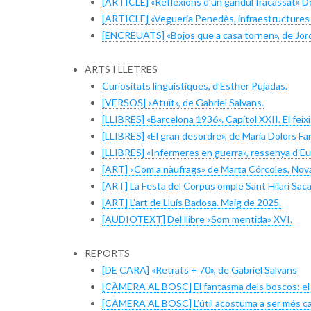
[ARTICLE] «Reflexions d’un gandul fracassat» D
[ARTICLE] «Vegueria Penedès, infraestructures i 
[ENCREUATS] «Bojos que a casa tornen», de Jord
ARTS I LLETRES
Curiositats lingüístiques, d’Esther Pujadas.
[VERSOS] «Atuït», de Gabriel Salvans.
[LLIBRES] «Barcelona 1936». Capítol XXII. El feix
[LLIBRES] «El gran desordre», de Maria Dolors Fa
[LLIBRES] «Infermeres en guerra», ressenya d’
[ART] «Com a nàufrags» de Marta Córcoles, Nova
[ART] La Festa del Corpus omple Sant Hilari Sacal
[ART] L’art de Lluís Badosa. Maig de 2025.
[AUDIOTEXT] Del llibre «Som mentida» XVI.
REPORTS
[DE CARA] «Retrats + 70», de Gabriel Salvans
[CÀMERA AL BOSC] El fantasma dels boscos: el g
[CÀMERA AL BOSC] L’útil acostuma a ser més car