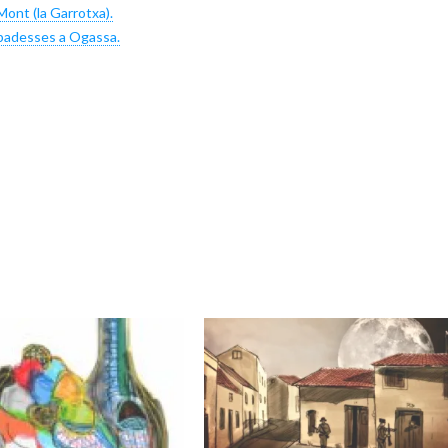
nt (la Garrotxa).
badesses a Ogassa.