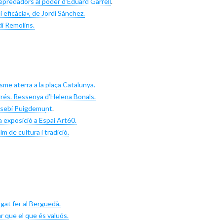
epredadors al poder d’Eduard Garrell
.
eficàcia», de Jordi Sánchez.
i Remolins.
isme aterra a la plaça Catalunya.
rrés. Ressenya d’Helena Bonals.
Eusebi Puigdemu
nt
.
 exposició a Espai Art60.
m de cultura i tradició.
at fer al Berguedà.
 que el que és valuós.