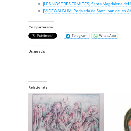
[LES NOSTRES ERMITES] Santa Magdalena del Mo
[
VIDEOALBUM] Pedalada de Sant Joan de les A
Compartiu això:
Telegram
WhatsApp
Us agrada:
Relacionats