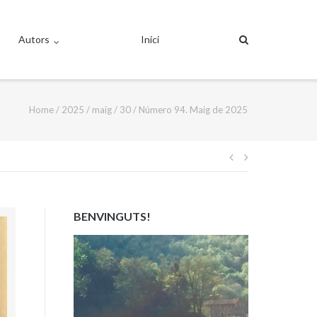
Autors
Inici
Home
/
2025
/
maig
/
30
/
Número 94. Maig de 2025
Navegació
d'entrades
BENVINGUTS!