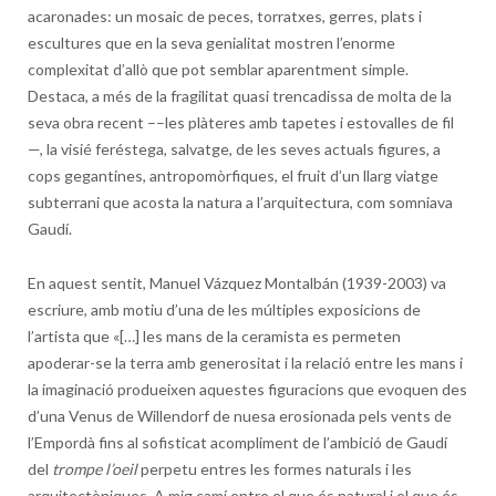
acaronades: un mosaic de peces, torratxes, gerres, plats i
escultures que en la seva genialitat mostren l’enorme
complexitat d’allò que pot semblar aparentment simple.
Destaca, a més de la fragilitat quasi trencadissa de molta de la
seva obra recent ––les plàteres amb tapetes i estovalles de fil
—, la visié feréstega, salvatge, de les seves actuals figures, a
cops gegantines, antropomòrfiques, el fruit d’un llarg viatge
subterrani que acosta la natura a l’arquitectura, com somniava
Gaudí.
En aquest sentit, Manuel Vázquez Montalbán (1939-2003) va
escriure, amb motiu d’una de les múltiples exposicions de
l’artista que «[…] les mans de la ceramista es permeten
apoderar-se la terra amb generositat i la relació entre les mans i
la imaginació produeixen aquestes figuracions que evoquen des
d’una Venus de Willendorf de nuesa erosionada pels vents de
l’Empordà fins al sofisticat acompliment de l’ambició de Gaudí
del
trompe l’oeil
perpetu entres les formes naturals i les
arquitectòniques. A mig camí entre el que és natural i el que és