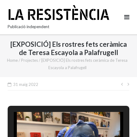
Skip
to
content
Publicació independent
[EXPOSICIÓ] Els rostres fets ceràmica
de Teresa Escayola a Palafrugell
Home
/
Projectes
/
[EXPOSICIÓ] Els rostres fets ceràmica de Teresa
Escayola a Palafrugell
Nave
31 maig 2022
d'en