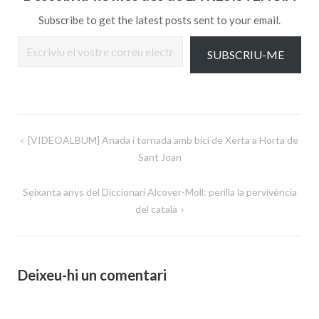
Subscribe to get the latest posts sent to your email.
Escriviu el vostre correu electrònic…
SUBSCRIU-ME
Navegació
[VIDEOALBUM] Anada i tornada amb bici de Xerta a Horta de
d'entrades
Sant Joan
Seixanta anys del Diccionari Alcover-Moll: perilla la pervivència
del català
Deixeu-hi un comentari