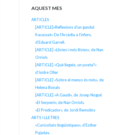
AQUEST MES
ARTICLES
[ARTICLE]«Reflexions d’un gandul
fracassat» De l’Arcàdia a l’infern,
d’Eduard Garrell.
[ARTICLE] «Llistes i més llistes», de Nan
Orriols
[ARTICLE] «Què llegeix, un poeta?»
d’Isidre Oller
[ARTICLE] «Sobre el menys és més», de
Helena Bonals
[ARTICLE] «A Gaudí», de Josep Nogué
«El Serpent», de Nan Orriols.
«El Predicador», de Jordi Remolins
ARTS I LLETRES
«Curiositats lingüístiques», d’Esther
Pujadas.