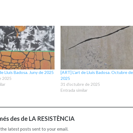
 de Lluís Badosa. Juny de 2025
[ART] L’art de Lluís Badosa. Octubre d
de 2025
2025
lar
31 d'octubre de 2025
Entrada similar
més des de LA RESISTÈNCIA
the latest posts sent to your email.