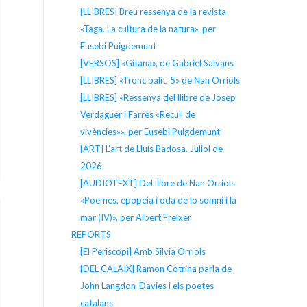
[LLIBRES] Breu ressenya de la revista
«Taga. La cultura de la natura», per
Eusebi Puigdemunt
[VERSOS] «Gitana», de Gabriel Salvans
[LLIBRES] «Tronc balit, 5» de Nan Orriols
[LLIBRES] «Ressenya del llibre de Josep
Verdaguer i Farrès «Recull de
vivències»», per Eusebi Puigdemunt
[ART] L’art de Lluís Badosa. Juliol de
2026
[AUDIOTEXT] Del llibre de Nan Orriols
«Poemes, epopeia i oda de lo somni i la
mar (IV)», per Albert Freixer
REPORTS
[El Periscopi] Amb Silvia Orriols
[DEL CALAIX] Ramon Cotrina parla de
John Langdon-Davies i els poetes
catalans