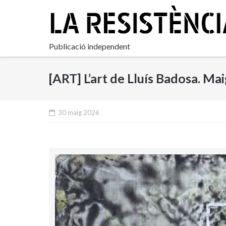
Skip
to
content
Publicació independent
[ART] L’art de Lluís Badosa. Ma
30 maig 2026