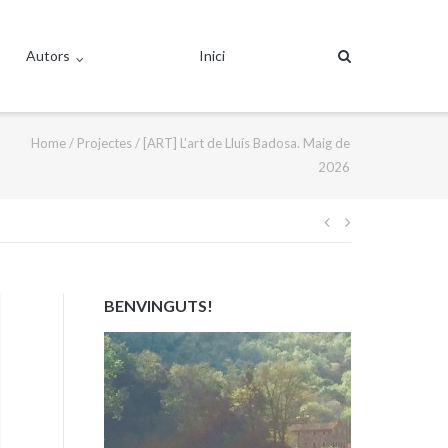
Autors
Inici
Home
/
Projectes
/
[ART] L’art de Lluís Badosa. Maig de
2026
Navegació
d'entrades
BENVINGUTS!