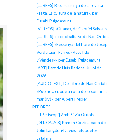
[LLIBRES] Breu ressenya de la revista
«Taga. La cultura de la natura», per
Eusebi Puigdemunt
[VERSOS] «Gitana», de Gabriel Salvans
[LLIBRES] «Tronc balit, 5» de Nan Orriols
[LLIBRES] «Ressenya del llibre de Josep
Verdaguer i Farrès «Recull de
vivències»», per Eusebi Puigdemunt
[ART] L’art de Lluís Badosa. Juliol de
2026
[AUDIOTEXT] Del llibre de Nan Orriols
«Poemes, epopeia i oda de lo somni i la
mar (IV)», per Albert Freixer
REPORTS
[El Periscopi] Amb Silvia Orriols
[DEL CALAIX] Ramon Cotrina parla de
John Langdon-Davies i els poetes
catalans