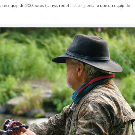
b un equip de 200 euros (canya, rodet i cistell), encara que un equip de