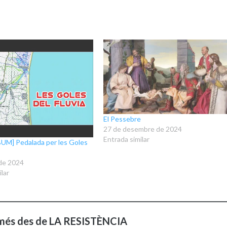
El Pessebre
27 de desembre de 2024
Entrada similar
M] Pedalada per les Goles
 de 2024
lar
més des de LA RESISTÈNCIA