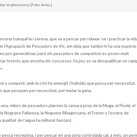
or en plena tasca. [Foto: Arxiu.]
ona tranquil·la i serena, que va a pescar per relaxar-se i practicar la vid
e l’Agrupació de Pescadors de Vic, em deia que també hi ha una espècie
es pot generalitzar, però els pescadors de competició es posen molt
rtar l’estrès que envolta els concursos. Fa poc es va desqualificar un cam
».
bé a competir, amb la crisi ha emergit l’individu que pesca per necessitat.
ns que pesquen per necessitat, per matar la gana.
ny, milers de pescadors planten la canya a prop de la Muga, el Fluvià, el 
í, la Noguera Pallaresa, la Noguera Ribagorçana, el Freser o l’estany de
 qualitat de l’aigua ha millorat bastant.
e pesca recreativa, i per pescar en una zona controlada cal, a més, un per