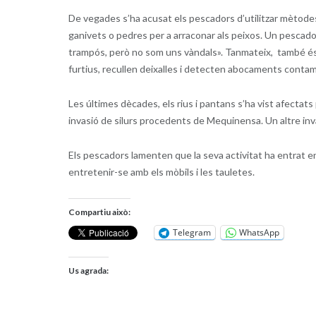
De vegades s’ha acusat els pescadors d’utilitzar mètodes 
ganivets o pedres per a arraconar als peixos. Un pescad
trampós, però no som uns vàndals». Tanmateix, també és c
furtius, recullen deixalles i detecten abocaments contam
Les últimes dècades, els rius i pantans s’ha vist afectat
invasió de silurs procedents de Mequinensa. Un altre invas
Els pescadors lamenten que la seva activitat ha entrat e
entretenir-se amb els mòbils i les tauletes.
Compartiu això:
Telegram
WhatsApp
Us agrada: