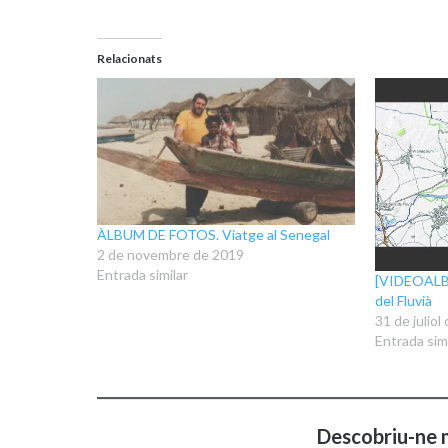
Relacionats
ÀLBUM DE FOTOS. Viatge al Senegal
2 de novembre de 2019
Entrada similar
[VIDEOALBU
del Fluvià
31 de juliol
Entrada simi
Descobriu-ne 