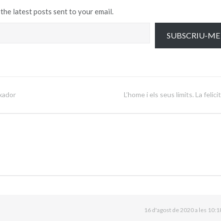
the latest posts sent to your email.
SUBSCRIU-ME
xador
L’home i els seus límits. La felici
16 d'agost de 2020 a les 10:1