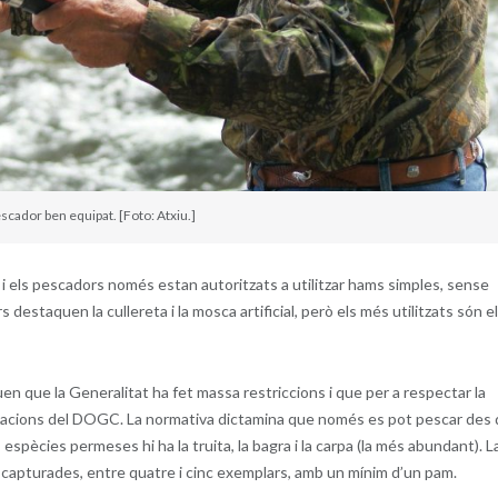
escador ben equipat. [Foto: Atxiu.]
iu i els pescadors només estan autoritzats a utilitzar hams simples, sense
destaquen la cullereta i la mosca artificial, però els més utilitzats són e
uen que la Generalitat ha fet massa restriccions i que per a respectar la
alitzacions del DOGC. La normativa dictamina que només es pot pescar des
 espècies permeses hi ha la truita, la bagra i la carpa (la més abundant). L
s capturades, entre quatre i cinc exemplars, amb un mínim d’un pam.