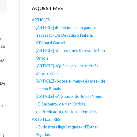
AQUEST MES
ARTICLES
[ARTICLE]«Reflexions d’un gandul
fracassat» De l’Arcàdia a l’infern,
a
d’Eduard Garrell.
 de
[ARTICLE] «Llistes i més llistes», de Nan
Orriols
pió
[ARTICLE] «Què llegeix, un poeta?»
d’Isidre Oller
[ARTICLE] «Sobre el menys és més», de
 De
Helena Bonals
[ARTICLE] «A Gaudí», de Josep Nogué
«El Serpent», de Nan Orriols.
Ter,
«El Predicador», de Jordi Remolins
ARTS I LLETRES
«Curiositats lingüístiques», d’Esther
Pujadas.
mís