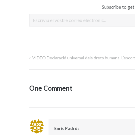
Subscribe to get 
Escriviu el vostre correu electrònic…
VÍDEO Declaració universal dels drets humans. L’escor
Navegació
d'entrades
One Comment
Enric Padrós