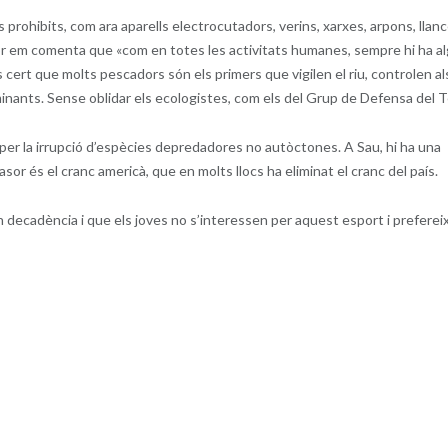
prohibits, com ara aparells electrocutadors, verins, xarxes, arpons, llanc
or em comenta que «com en totes les activitats humanes, sempre hi ha a
ert que molts pescadors són els primers que vigilen el riu, controlen al
inants. Sense oblidar els ecologistes, com els del Grup de Defensa del T
s per la irrupció d’espècies depredadores no autòctones. A Sau, hi ha una
or és el cranc americà, que en molts llocs ha eliminat el cranc del país.
n decadència i que els joves no s’interessen per aquest esport i preferei