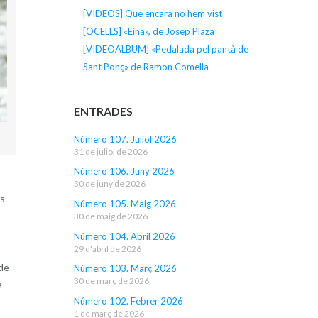
[VÍDEOS] Que encara no hem vist
[OCELLS] «Eina», de Josep Plaza
[VIDEOALBUM] «Pedalada pel pantà de
Sant Ponç» de Ramon Comella
ENTRADES
Número 107. Juliol 2026
31 de juliol de 2026
Número 106. Juny 2026
30 de juny de 2026
ls
Número 105. Maig 2026
30 de maig de 2026
Número 104. Abril 2026
29 d'abril de 2026
 de
Número 103. Març 2026
30 de març de 2026
a
Número 102. Febrer 2026
1 de març de 2026