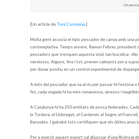
Un pescad
[Un article de
Toni Coromina
.]
Moita gent associa el típic pescador de canya amb una pers
contemplativa. Temps enrere, Ramon Febrer, president d
pescadors que trenquen aquesta visió tan bucòlica: «No 
nerviosos. Alguns, fins i tot, prenen calmants per a supo
per donar positiu en un control experimental de dopatge
A més del pescador que va al riu per passar-hi l’estona o 
fet, cada vegada hi ha més romanesos, xinesos i magribi
A Catalunya hi ha 250 entitats de pesca federades. Cada a
la Tordera, el Llobregat, el Cardener, el Segre, el Francol
Banyoles. I gairebé tots certifiquen que els últims anys la
Per a exercir aquest esport cal disposar d’una llicència d