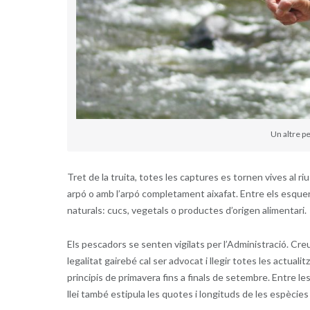
Un altre p
Tret de la truita, totes les captures es tornen vives al r
arpó o amb l’arpó completament aixafat. Entre els esquers 
naturals: cucs, vegetals o productes d’origen alimentari.
Els pescadors se senten vigilats per l’Administració. Cre
legalitat gairebé cal ser advocat i llegir totes les actu
principis de primavera fins a finals de setembre. Entre les
llei també estipula les quotes i longituds de les espècie