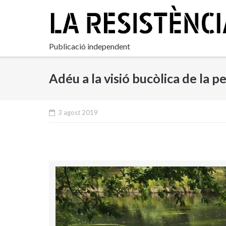
Skip
to
content
Publicació independent
Adéu a la visió bucòlica de la p
3 agost 2019