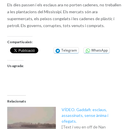
Els dies passen i els esclaus ara no porten cadenes, no treballen
a les plantacions del Mississipí. Els mercats són ara
supermercats, els peixos congelats i les cadenes de plàstic i
petroli. Els governs, corruptes, tots venuts i comprats.
Compartiu això:
Telegram
WhatsApp
Us agrada:
Relacionats
VÍDEO. Gaddafi: esclaus,
assassinats, sense ànima i
ofegats.
[Text i veu en off de Nan