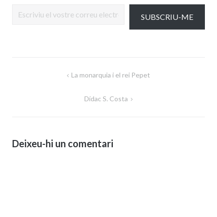
Escriviu el vostre correu electrònic…
SUBSCRIU-ME
Navegació
La monarquia i el rei Pepet
d'entrades
Dídac S. Costa
Deixeu-hi un comentari