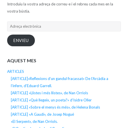
Introduïu la vostra adreça de correu-e i el rebreu cada mes en la
vostra bústia.
Adreça
electrònica
ENVIEU
AQUEST MES
ARTICLES
[ARTICLE]«Reflexions d’un gandul fracassat» De l’Arcàdia a
l’infern, d’Eduard Garrell.
[ARTICLE] «Llistes i més llistes», de Nan Orriols
[ARTICLE] «Què llegeix, un poeta?» d’Isidre Oller
[ARTICLE] «Sobre el menys és més», de Helena Bonals
[ARTICLE] «A Gaudí», de Josep Nogué
«El Serpent», de Nan Orriols.