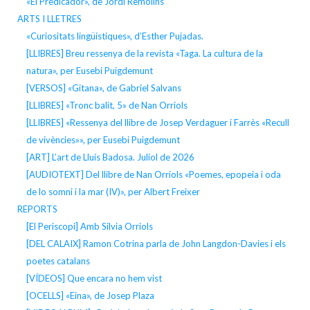
«El Predicador», de Jordi Remolins
ARTS I LLETRES
«Curiositats lingüístiques», d’Esther Pujadas.
[LLIBRES] Breu ressenya de la revista «Taga. La cultura de la
natura», per Eusebi Puigdemunt
[VERSOS] «Gitana», de Gabriel Salvans
[LLIBRES] «Tronc balit, 5» de Nan Orriols
[LLIBRES] «Ressenya del llibre de Josep Verdaguer i Farrès «Recull
de vivències»», per Eusebi Puigdemunt
[ART] L’art de Lluís Badosa. Juliol de 2026
[AUDIOTEXT] Del llibre de Nan Orriols «Poemes, epopeia i oda
de lo somni i la mar (IV)», per Albert Freixer
REPORTS
[El Periscopi] Amb Silvia Orriols
[DEL CALAIX] Ramon Cotrina parla de John Langdon-Davies i els
poetes catalans
[VÍDEOS] Que encara no hem vist
[OCELLS] «Eina», de Josep Plaza