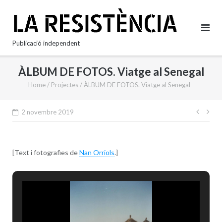
Skip
to
content
Publicació independent
ÀLBUM DE FOTOS. Viatge al Senegal
Home
/
Projectes
/
ÀLBUM DE FOTOS. Viatge al Senegal
Nave
2 novembre 2019
d'en
[Text i fotografies de
Nan Orriols
.]