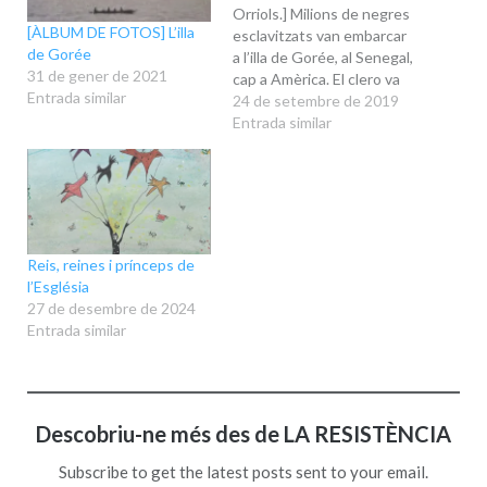
Orriols.] Milions de negres
[ÀLBUM DE FOTOS] L’illa
esclavitzats van embarcar
de Gorée
a l’illa de Gorée, al Senegal,
31 de gener de 2021
cap a Amèrica. El clero va
Entrada similar
explicar, fins i tot, que els
24 de setembre de 2019
negres no tenien ànima.
Entrada similar
Vam colonitzar l’Àfrica. Fa
quatre dies encara érem al
Marroc, Algèria, Mauritània,
el Senegal,…
Reis, reines i prínceps de
l’Església
27 de desembre de 2024
Entrada similar
Descobriu-ne més des de LA RESISTÈNCIA
Subscribe to get the latest posts sent to your email.