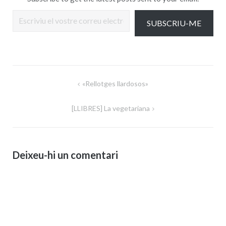
Escriviu el vostre correu electrònic…
SUBSCRIU-ME
Navegació
«Rellotges llardosos»
d'entrades
[LLIBRES] La vegetariana
Deixeu-hi un comentari