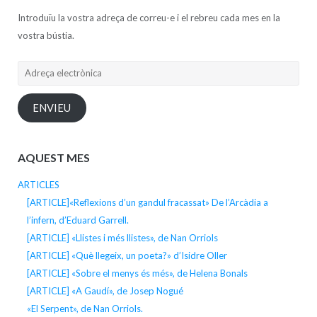
Introduïu la vostra adreça de correu-e i el rebreu cada mes en la
vostra bústia.
Adreça
electrònica
ENVIEU
AQUEST MES
ARTICLES
[ARTICLE]«Reflexions d’un gandul fracassat» De l’Arcàdia a
l’infern, d’Eduard Garrell.
[ARTICLE] «Llistes i més llistes», de Nan Orriols
[ARTICLE] «Què llegeix, un poeta?» d’Isidre Oller
[ARTICLE] «Sobre el menys és més», de Helena Bonals
[ARTICLE] «A Gaudí», de Josep Nogué
«El Serpent», de Nan Orriols.