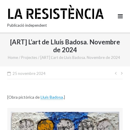
Skip
to
content
Publicació independent
[ART] L’art de Lluís Badosa. Novembre
de 2024
Home
/
Projectes
/
[ART] L’art de Lluís Badosa. Novembre de 2024
Nave
25 novembre 2024
d'en
[Obra pictòrica de
Lluís Badosa
.]