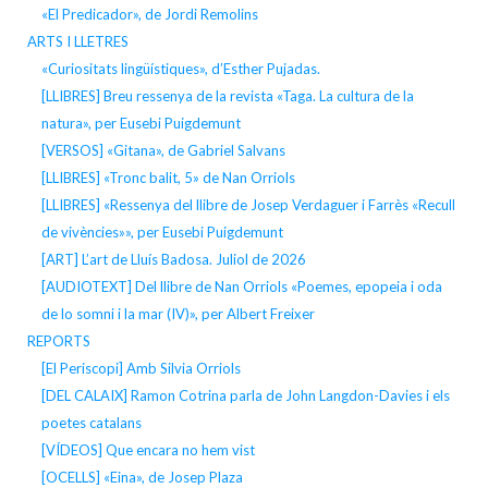
«El Predicador», de Jordi Remolins
ARTS I LLETRES
«Curiositats lingüístiques», d’Esther Pujadas.
[LLIBRES] Breu ressenya de la revista «Taga. La cultura de la
natura», per Eusebi Puigdemunt
[VERSOS] «Gitana», de Gabriel Salvans
[LLIBRES] «Tronc balit, 5» de Nan Orriols
[LLIBRES] «Ressenya del llibre de Josep Verdaguer i Farrès «Recull
de vivències»», per Eusebi Puigdemunt
[ART] L’art de Lluís Badosa. Juliol de 2026
[AUDIOTEXT] Del llibre de Nan Orriols «Poemes, epopeia i oda
de lo somni i la mar (IV)», per Albert Freixer
REPORTS
[El Periscopi] Amb Silvia Orriols
[DEL CALAIX] Ramon Cotrina parla de John Langdon-Davies i els
poetes catalans
[VÍDEOS] Que encara no hem vist
[OCELLS] «Eina», de Josep Plaza