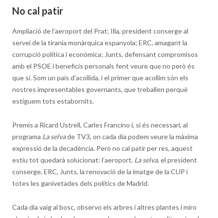
No cal patir
Ampliació de l’aeroport del Prat; Illa, president conserge al
servei de la tirania monàrquica espanyola; ERC, amagant la
corrupció política i econòmica; Junts, defensant compromisos
amb el PSOE i beneficis personals fent veure que no però és
que sí. Som un país d’acollida, i el primer que acollim són els
nostres impresentables governants, que treballen perquè
estiguem tots estabornits.
Premis a Ricard Ustrell, Carles Francino i, si és necessari, al
programa
La selva
de TV3, on cada dia podem veure la màxima
expressió de la decadència. Però no cal patir per res, aquest
estiu tot quedarà solucionat: l’aeroport,
La selva
, el president
conserge, ERC, Junts, la renovació de la imatge de la CUP i
totes les ganivetades dels polítics de Madrid.
Cada dia vaig al bosc, observo els arbres i altres plantes i miro