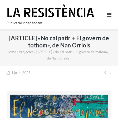
Skip
to
content
Publicació independent
[ARTICLE] «No cal patir + El govern de
tothom», de Nan Orriols
Home
/
Projectes
/
[ARTICLE] «No cal patir + El govern de tothom»,
de Nan Orriols
Nave
1 juliol 2025
d'en