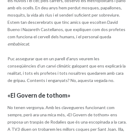
els núvols i el cel; pels carrers, observo els metropolitans i parlo
amb els ocells. En deu anys hem perdut mosques, papallones,
mosquits, la vida als rius i el senderi suficient per sobreviure.
Estem tan descerebrats que tinc amics que escolten David
Bueno i Nazareth Castellanos, que expliquen com dos profetes
com funciona el cervell dels humans, i el personal queda
embabiecat
.
Puc assegurar que en un parell d’anys veurem les
conseqüències d’un canvi climàtic galopant que ens explicarà la
realitat, i tots els profetes i tots nosaltres quedarem amb cara
de gripau. Contents i enganyats? No, aquesta vegada no.
«El Govern de tothom»
No tenen vergonya. Amb les clavegueres funcionant com
sempre, però ara una mica més, «El Govern de tothom» ens
proposa un traspàs de Rodalies que és una escopinada a la cara.
A TV3 diuen on trobarem les millors coques per Sant Joan. Illa,