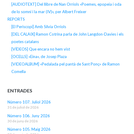
[AUDIOTEXT] Del llibre de Nan Orriols «Poemes, epopeia i oda
de lo somni i la mar (IV)», per Albert Freixer
REPORTS
[El Periscopi] Amb Silvia Orriols
[DEL CALAIX] Ramon Cotrina parla de John Langdon-Davies i els
poetes catalans
[VÍDEOS] Que encara no hem vist
[OCELLS] «Eina», de Josep Plaza
[VIDEOALBUM] «Pedalada pel pantà de Sant Ponç» de Ramon
Comella
ENTRADES
Número 107. Juliol 2026
31 de juliol de 2026
Número 106. Juny 2026
30 de juny de 2026
Número 105. Maig 2026