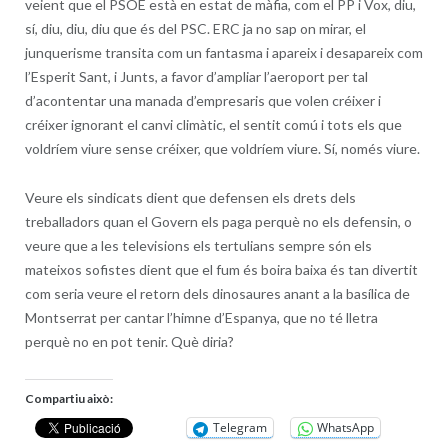
veient que el PSOE està en estat de màfia, com el PP i Vox, diu,
sí, diu, diu, diu que és del PSC. ERC ja no sap on mirar, el
junquerisme transita com un fantasma i apareix i desapareix com
l’Esperit Sant, i Junts, a favor d’ampliar l’aeroport per tal
d’acontentar una manada d’empresaris que volen créixer i
créixer ignorant el canvi climàtic, el sentit comú i tots els que
voldríem viure sense créixer, que voldríem viure. Sí, només viure.
Veure els sindicats dient que defensen els drets dels
treballadors quan el Govern els paga perquè no els defensin, o
veure que a les televisions els tertulians sempre són els
mateixos sofistes dient que el fum és boira baixa és tan divertit
com seria veure el retorn dels dinosaures anant a la basílica de
Montserrat per cantar l’himne d’Espanya, que no té lletra
perquè no en pot tenir. Què diria?
Compartiu això:
Telegram
WhatsApp