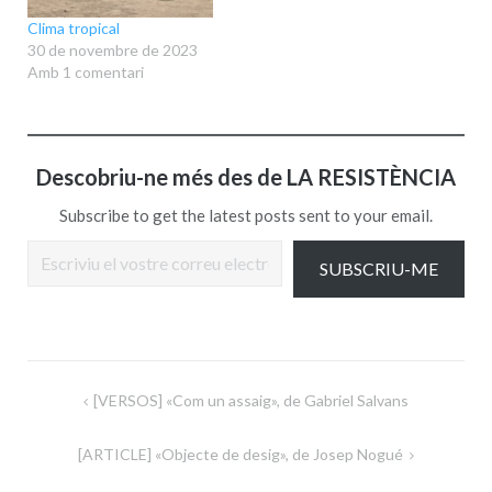
Clima tropical
30 de novembre de 2023
Amb 1 comentari
Descobriu-ne més des de LA RESISTÈNCIA
Subscribe to get the latest posts sent to your email.
Escriviu el vostre correu electrònic…
SUBSCRIU-ME
Navegació
[VERSOS] «Com un assaig», de Gabriel Salvans
d'entrades
[ARTICLE] «Objecte de desig», de Josep Nogué