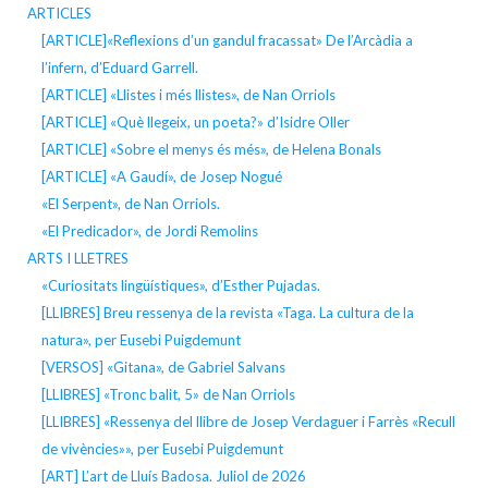
ARTICLES
[ARTICLE]«Reflexions d’un gandul fracassat» De l’Arcàdia a
l’infern, d’Eduard Garrell.
[ARTICLE] «Llistes i més llistes», de Nan Orriols
[ARTICLE] «Què llegeix, un poeta?» d’Isidre Oller
[ARTICLE] «Sobre el menys és més», de Helena Bonals
[ARTICLE] «A Gaudí», de Josep Nogué
«El Serpent», de Nan Orriols.
«El Predicador», de Jordi Remolins
ARTS I LLETRES
«Curiositats lingüístiques», d’Esther Pujadas.
[LLIBRES] Breu ressenya de la revista «Taga. La cultura de la
natura», per Eusebi Puigdemunt
[VERSOS] «Gitana», de Gabriel Salvans
[LLIBRES] «Tronc balit, 5» de Nan Orriols
[LLIBRES] «Ressenya del llibre de Josep Verdaguer i Farrès «Recull
de vivències»», per Eusebi Puigdemunt
[ART] L’art de Lluís Badosa. Juliol de 2026