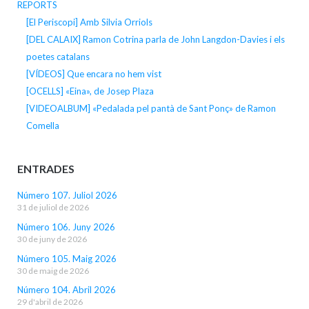
REPORTS
[El Periscopi] Amb Silvia Orriols
[DEL CALAIX] Ramon Cotrina parla de John Langdon-Davies i els
poetes catalans
[VÍDEOS] Que encara no hem vist
[OCELLS] «Eina», de Josep Plaza
[VIDEOALBUM] «Pedalada pel pantà de Sant Ponç» de Ramon
Comella
ENTRADES
Número 107. Juliol 2026
31 de juliol de 2026
Número 106. Juny 2026
30 de juny de 2026
Número 105. Maig 2026
30 de maig de 2026
Número 104. Abril 2026
29 d'abril de 2026