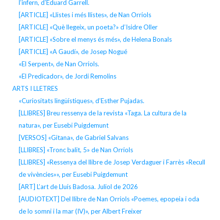
l’infern, d’Eduard Garrell.
[ARTICLE] «Llistes i més llistes», de Nan Orriols
[ARTICLE] «Què llegeix, un poeta?» d’Isidre Oller
[ARTICLE] «Sobre el menys és més», de Helena Bonals
[ARTICLE] «A Gaudí», de Josep Nogué
«El Serpent», de Nan Orriols.
«El Predicador», de Jordi Remolins
ARTS I LLETRES
«Curiositats lingüístiques», d’Esther Pujadas.
[LLIBRES] Breu ressenya de la revista «Taga. La cultura de la
natura», per Eusebi Puigdemunt
[VERSOS] «Gitana», de Gabriel Salvans
[LLIBRES] «Tronc balit, 5» de Nan Orriols
[LLIBRES] «Ressenya del llibre de Josep Verdaguer i Farrès «Recull
de vivències»», per Eusebi Puigdemunt
[ART] L’art de Lluís Badosa. Juliol de 2026
[AUDIOTEXT] Del llibre de Nan Orriols «Poemes, epopeia i oda
de lo somni i la mar (IV)», per Albert Freixer