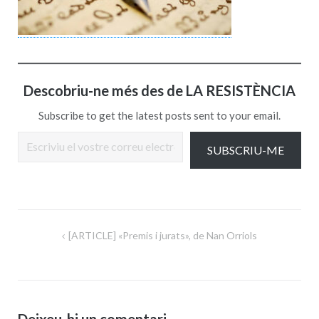
Descobriu-ne més des de LA RESISTÈNCIA
Subscribe to get the latest posts sent to your email.
Escriviu el vostre correu electrònic…
SUBSCRIU-ME
Navegació
[ARTICLE] «Premis i jurats», de Nan Orriols
d'entrades
Deixeu-hi un comentari