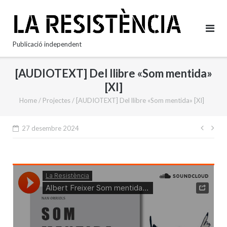
Skip
to
content
Publicació independent
[AUDIOTEXT] Del llibre «Som mentida»
[XI]
Home
/
Projectes
/
[AUDIOTEXT] Del llibre «Som mentida» [XI]
Nave
27 desembre 2024
d'en