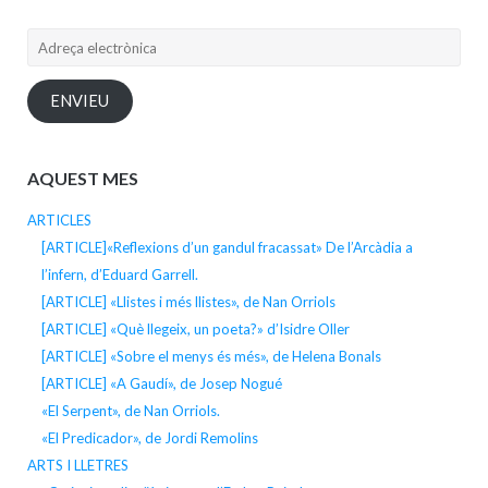
Adreça
electrònica
ENVIEU
AQUEST MES
ARTICLES
[ARTICLE]«Reflexions d’un gandul fracassat» De l’Arcàdia a
l’infern, d’Eduard Garrell.
[ARTICLE] «Llistes i més llistes», de Nan Orriols
[ARTICLE] «Què llegeix, un poeta?» d’Isidre Oller
[ARTICLE] «Sobre el menys és més», de Helena Bonals
[ARTICLE] «A Gaudí», de Josep Nogué
«El Serpent», de Nan Orriols.
«El Predicador», de Jordi Remolins
ARTS I LLETRES