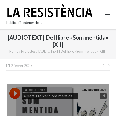
Skip
to
content
Publicació independent
[AUDIOTEXT] Del llibre «Som mentida»
[XII]
Home
/
Projectes
/
[AUDIOTEXT] Del llibre «Som mentida» [XII]
Nave
2 febrer 2025
d'en