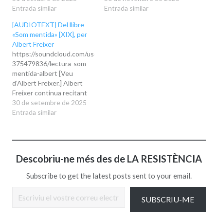
fragments del llibre Som
Entrada similar
mentida de Nan Orriols.
Entrada similar
mentida de Nan Orriols.
[AUDIOTEXT] Del llibre
«Som mentida» [XIX], per
Albert Freixer
https://soundcloud.com/user-
375479836/lectura-som-
mentida-albert [Veu
d’Albert Freixer.] Albert
Freixer continua recitant
fragments del llibre Som
30 de setembre de 2025
mentida de Nan Orriols.
Entrada similar
Descobriu-ne més des de LA RESISTÈNCIA
Subscribe to get the latest posts sent to your email.
Escriviu el vostre correu electrònic…
SUBSCRIU-ME