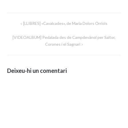
Navegació
[LLIBRES] «Cavalcades», de Maria Dolors Orriols
d'entrades
[VIDEOALBUM] Pedalada des de Campdevànol per Saltor,
Corones i el Sagnari
Deixeu-hi un comentari