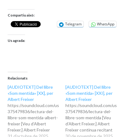
Compartiu això:
Telegram
WhatsApp
Us agrada:
Relacionats
[AUDIOTEXT] Del llibre
[AUDIOTEXT] Del llibre
«Som mentida» [XX], per
«Som mentida» [XXI], per
Albert Freixer
Albert Freixer
https://soundcloud.com/user-
https://soundcloud.com/user-
375479836/lectura-del-
375479836/lectura-del-
llibre-som-mentida-albert-
llibre-som-mentida [Veu
freixer [Veu d’Albert
d’Albert Freixer.] Albert
Freixer.] Albert Freixer
Freixer continua recitant
continua recitant
31 d'octubre de 2025
fragments del llibre Som
30 de novembre de 2025