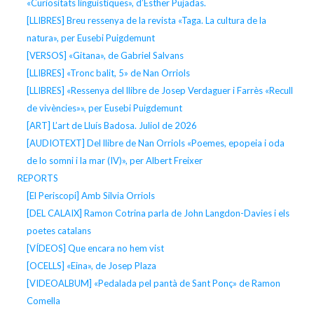
«Curiositats lingüístiques», d’Esther Pujadas.
[LLIBRES] Breu ressenya de la revista «Taga. La cultura de la
natura», per Eusebi Puigdemunt
[VERSOS] «Gitana», de Gabriel Salvans
[LLIBRES] «Tronc balit, 5» de Nan Orriols
[LLIBRES] «Ressenya del llibre de Josep Verdaguer i Farrès «Recull
de vivències»», per Eusebi Puigdemunt
[ART] L’art de Lluís Badosa. Juliol de 2026
[AUDIOTEXT] Del llibre de Nan Orriols «Poemes, epopeia i oda
de lo somni i la mar (IV)», per Albert Freixer
REPORTS
[El Periscopi] Amb Silvia Orriols
[DEL CALAIX] Ramon Cotrina parla de John Langdon-Davies i els
poetes catalans
[VÍDEOS] Que encara no hem vist
[OCELLS] «Eina», de Josep Plaza
[VIDEOALBUM] «Pedalada pel pantà de Sant Ponç» de Ramon
Comella