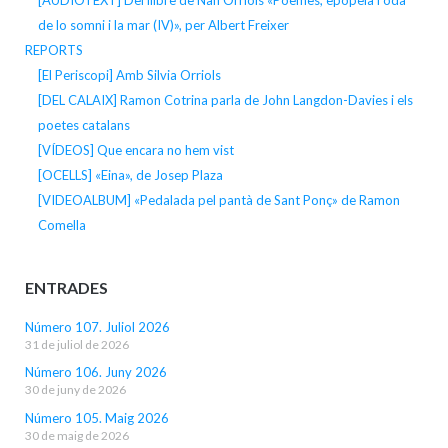
de lo somni i la mar (IV)», per Albert Freixer
REPORTS
[El Periscopi] Amb Silvia Orriols
[DEL CALAIX] Ramon Cotrina parla de John Langdon-Davies i els
poetes catalans
[VÍDEOS] Que encara no hem vist
[OCELLS] «Eina», de Josep Plaza
[VIDEOALBUM] «Pedalada pel pantà de Sant Ponç» de Ramon
Comella
ENTRADES
Número 107. Juliol 2026
31 de juliol de 2026
Número 106. Juny 2026
30 de juny de 2026
Número 105. Maig 2026
30 de maig de 2026