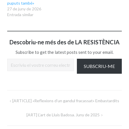
puputs també»
27 de juny de 2026
Entrada similar
Descobriu-ne més des de LA RESISTÈNCIA
Subscribe to get the latest posts sent to your email.
Escriviu el vostre correu electrònic…
SUBSCRIU-ME
Navegació
[ARTICLE] «Reflexions d’un gandul fracassat» Embastardits
d'entrades
[ART] L’art de Lluís Badosa. Juny de 2025