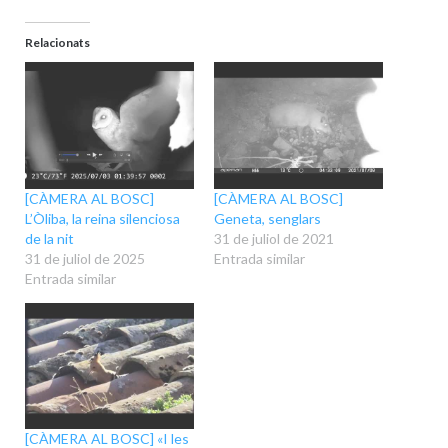
Relacionats
[CÀMERA AL BOSC]
[CÀMERA AL BOSC]
L’Òliba, la reina silenciosa
Geneta, senglars
de la nit
31 de juliol de 2021
31 de juliol de 2025
Entrada similar
Entrada similar
[CÀMERA AL BOSC] «I les