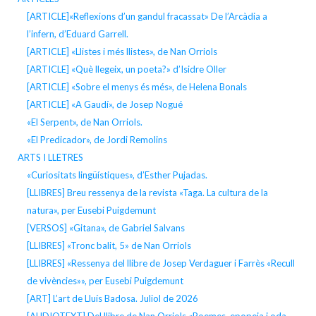
[ARTICLE]«Reflexions d’un gandul fracassat» De l’Arcàdia a
l’infern, d’Eduard Garrell.
[ARTICLE] «Llistes i més llistes», de Nan Orriols
[ARTICLE] «Què llegeix, un poeta?» d’Isidre Oller
[ARTICLE] «Sobre el menys és més», de Helena Bonals
[ARTICLE] «A Gaudí», de Josep Nogué
«El Serpent», de Nan Orriols.
«El Predicador», de Jordi Remolins
ARTS I LLETRES
«Curiositats lingüístiques», d’Esther Pujadas.
[LLIBRES] Breu ressenya de la revista «Taga. La cultura de la
natura», per Eusebi Puigdemunt
[VERSOS] «Gitana», de Gabriel Salvans
[LLIBRES] «Tronc balit, 5» de Nan Orriols
[LLIBRES] «Ressenya del llibre de Josep Verdaguer i Farrès «Recull
de vivències»», per Eusebi Puigdemunt
[ART] L’art de Lluís Badosa. Juliol de 2026
[AUDIOTEXT] Del llibre de Nan Orriols «Poemes, epopeia i oda