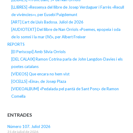
[LLIBRES] «Ressenya del llibre de Josep Verdaguer i Farrès «Recull
de vivències»», per Eusebi Puigdemunt
[ART] L’art de Lluís Badosa. Juliol de 2026
[AUDIOTEXT] Del llibre de Nan Orriols «Poemes, epopeia i oda
de lo somni i la mar (IV)», per Albert Freixer
REPORTS
[El Periscopi] Amb Silvia Orriols
[DEL CALAIX] Ramon Cotrina parla de John Langdon-Davies i els
poetes catalans
[VÍDEOS] Que encara no hem vist
[OCELLS] «Eina», de Josep Plaza
[VIDEOALBUM] «Pedalada pel pantà de Sant Ponç» de Ramon
Comella
ENTRADES
Número 107. Juliol 2026
31 de juliol de 2026