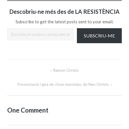
Descobriu-ne més des de LA RESISTÈNCIA
Subscribe to get the latest posts sent to your email.
Escriviu el vostre correu electrònic…
SUBSCRIU-ME
Navegació
Ramon Orriols
d'entrades
Presentació i gira de «Som mentida», de Nan Orriols
One Comment