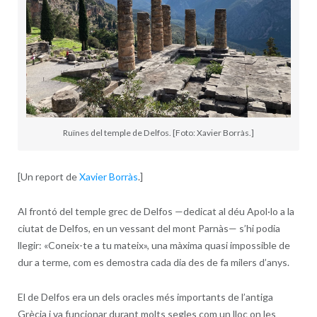
Ruïnes del temple de Delfos. [Foto: Xavier Borràs.]
[Un report de
Xavier Borràs
.]
Al frontó del temple grec de Delfos —dedicat al déu Apol·lo a la
ciutat de Delfos, en un vessant del mont Parnàs— s’hi podia
llegir: «Coneix-te a tu mateix», una màxima quasi impossible de
dur a terme, com es demostra cada dia des de fa milers d’anys.
El de Delfos era un dels oracles més importants de l’antiga
Grècia i va funcionar durant molts segles com un lloc on les