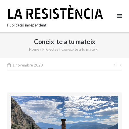
Skip
to
content
Publicació independent
Coneix-te a tu mateix
Home
/
Projectes
/
Coneix-te a tu mateix
Nave
1 novembre 2023
d'en