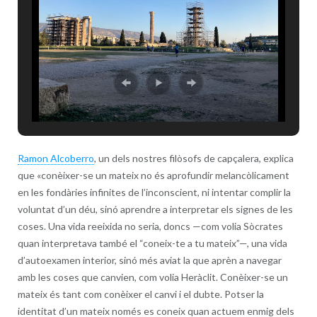
Ramon Alcoberro
, un dels nostres filòsofs de capçalera, explica
que «conèixer-se un mateix no és aprofundir melancòlicament
en les fondàries infinites de l’inconscient, ni intentar complir la
voluntat d’un déu, sinó aprendre a interpretar els signes de les
coses. Una vida reeixida no seria, doncs —com volia Sòcrates
quan interpretava també el “coneix-te a tu mateix”—, una vida
d’autoexamen interior, sinó més aviat la que aprèn a navegar
amb les coses que canvien, com volia Heràclit. Conèixer-se un
mateix és tant com conèixer el canvi i el dubte. Potser la
identitat d’un mateix només es coneix quan actuem enmig dels