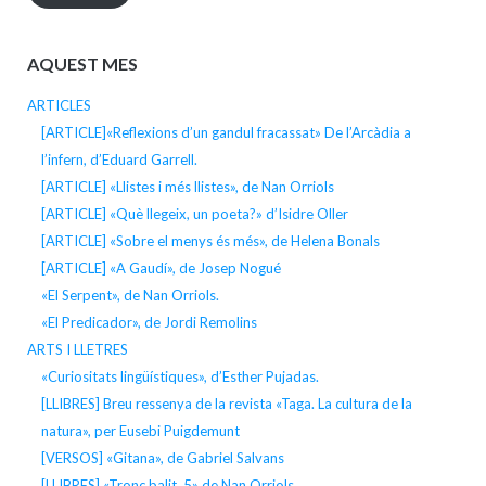
AQUEST MES
ARTICLES
[ARTICLE]«Reflexions d’un gandul fracassat» De l’Arcàdia a
l’infern, d’Eduard Garrell.
[ARTICLE] «Llistes i més llistes», de Nan Orriols
[ARTICLE] «Què llegeix, un poeta?» d’Isidre Oller
[ARTICLE] «Sobre el menys és més», de Helena Bonals
[ARTICLE] «A Gaudí», de Josep Nogué
«El Serpent», de Nan Orriols.
«El Predicador», de Jordi Remolins
ARTS I LLETRES
«Curiositats lingüístiques», d’Esther Pujadas.
[LLIBRES] Breu ressenya de la revista «Taga. La cultura de la
natura», per Eusebi Puigdemunt
[VERSOS] «Gitana», de Gabriel Salvans
[LLIBRES] «Tronc balit, 5» de Nan Orriols