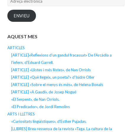
electrònica
ENVIEU
AQUEST MES
ARTICLES
[ARTICLE]«Reflexions d’un gandul fracassat» De l’Arcàdia a
l’infern, d’Eduard Garrell.
[ARTICLE] «Llistes i més llistes», de Nan Orriols
[ARTICLE] «Què llegeix, un poeta?» d’Isidre Oller
[ARTICLE] «Sobre el menys és més», de Helena Bonals
[ARTICLE] «A Gaudí», de Josep Nogué
«El Serpent», de Nan Orriols.
«El Predicador», de Jordi Remolins
ARTS I LLETRES
«Curiositats lingüístiques», d’Esther Pujadas.
[LLIBRES] Breu ressenya de la revista «Taga. La cultura de la