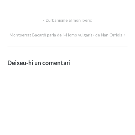
Navegació
L’urbanisme al mon ibèric
d'entrades
Montserrat Bacardí parla de l’«Homo vulgaris» de Nan Orriols
Deixeu-hi un comentari