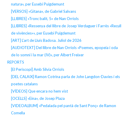
natura», per Eusebi Puigdemunt
[VERSOS] «Gitana», de Gabriel Salvans
[LLIBRES] «Tronc balit, 5» de Nan Orriols
[LLIBRES] «Ressenya del llibre de Josep Verdaguer i Farrès «Recull
de vivències»», per Eusebi Puigdemunt
[ART] L’art de Lluís Badosa. Juliol de 2026
[AUDIOTEXT] Del llibre de Nan Orriols «Poemes, epopeia i oda
de lo somni i la mar (IV)», per Albert Freixer
REPORTS
[El Periscopi] Amb Silvia Orriols
[DEL CALAIX] Ramon Cotrina parla de John Langdon-Davies i els
poetes catalans
[VÍDEOS] Que encara no hem vist
[OCELLS] «Eina», de Josep Plaza
[VIDEOALBUM] «Pedalada pel pantà de Sant Ponç» de Ramon
Comella