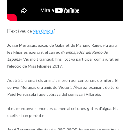
[Text i veu de
Nan Orriols
.]
Jorge Moragas
, excap de Gabinet de Mariano Rajoy, viu ara a
les Filipines exercint el càrrec d’«
embajador del Reino de
España
». Viu molt tranquil; fins i tot va participar com a jurat en
l’elecció de Miss Filipines 2019.
Austràlia crema i els animals moren per centenars de milers. El
senyor Moragas era amic de Victoria Álvarez, examant de Jordi
Pujol Ferrussola i que cobrava del comissari Villarejo.
«Les muntanyes enceses clamen al cel unes gotes d’aigua. Els
ocells s’han perdut.»
José Zaragoza
, diputat del PSC-PSOE, home sense escrúpols,