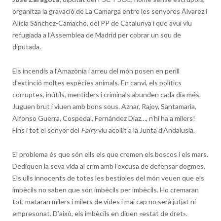
organitza la gravació de La Camarga entre les senyores Álvarez i
Alicia Sánchez-Camacho, del PP de Catalunya i que avui viu
refugiada a l’Assemblea de Madrid per cobrar un sou de
diputada.
Els incendis a l’Amazònia i arreu del món posen en perill
d’extinció moltes espècies animals. En canvi, els polítics
corruptes, inútils, mentiders i criminals abunden cada dia més.
Juguen brut i viuen amb bons sous. Aznar, Rajoy, Santamaria,
Alfonso Guerra, Cospedal, Fernández Díaz…, n’hi ha a milers!
Fins i tot el senyor del
Fairy
viu acollit a la Junta d’Andalusia.
El problema és que són ells els que cremen els boscos i els mars.
Dediquen la seva vida al crim amb l’excusa de defensar dogmes.
Els ulls innocents de totes les bestioles del món veuen que els
imbècils no saben que són imbècils per imbècils. Ho cremaran
tot, mataran milers i milers de vides i mai cap no serà jutjat ni
empresonat. D’això, els imbècils en diuen «estat de dret».