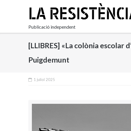
Skip
to
content
Publicació independent
[LLIBRES] «La colònia escolar d
Puigdemunt
1 juliol 2025