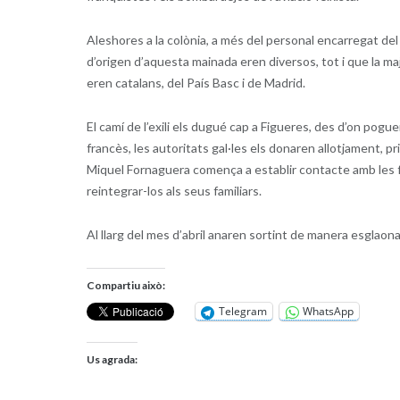
Aleshores a la colònia, a més del personal encarregat del 
d’origen d’aquesta mainada eren diversos, tot i que la majo
eren catalans, del País Basc i de Madrid.
El camí de l’exili els dugué cap a Figueres, des d’on pogue
francès, les autoritats gal·les els donaren allotjament, p
Miquel Fornaguera comença a establir contacte amb les famí
reintegrar-los als seus familiars.
Al llarg del mes d’abril anaren sortint de manera esglaon
Compartiu això:
Telegram
WhatsApp
Us agrada: