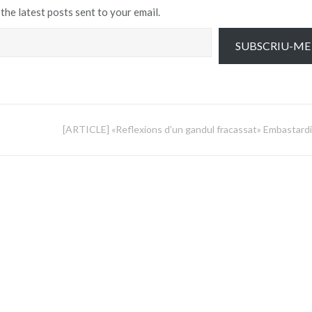
the latest posts sent to your email.
SUBSCRIU-ME
[ARTICLE] «Reflexions d’un gandul fracassat» Embastardi