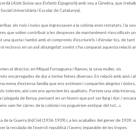
cerdà (
Aide Suisse aux Enfants Espagnols
) amb seu a Ginebra, que trebal
Social Universitària i Escolar de Catalunya).
ibar, els nois i noies que ingressaven a la colònia eren retratats, i la se
ores que volien contribuir a les despeses de manteniment n’escollissin un
ent una quota i també amb el compromís d’escriure’ls i d’enviar-los, de tant
 ni reclosos en un asil
desangelat
; sovint s’ha comparat aquesta relació 
ien el director, en Miquel Fornaguera i Ramon, la seva muller, sis
més encarregades de dur a terme feines diverses. En relació amb això i al
a mena d’extensa família que ens estimem i compartim alegries i dolors,
ls tolerem, així com ens apreciem les qualitats. Portem una vida intensa,
ra i plegada de llenya, pensant en un hivern que pot ser llarg i dur; i encara
 ens vam fer càrrec de la colònia i no poguérem extirpar del tot…».
sa de la Guerra (in)Civil (1936-1939) i, a les acaballes del gener de 1939, 
per la reculada de l’exercit republicà i l’avenç imparable de les tropes