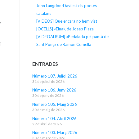
John Langdon-Davies i els poetes
catalans
[VÍDEOS] Que encara no hem vist
,
[OCELLS] «Eina», de Josep Plaza
[VIDEOALBUM] «Pedalada pel pantà de
i
Sant Ponç» de Ramon Comella
ENTRADES
Número 107. Juliol 2026
31 de juliol de 2026
Número 106. Juny 2026
30 de juny de 2026
Número 105. Maig 2026
30 de maig de 2026
Número 104. Abril 2026
29 d'abril de 2026
Número 103. Març 2026
30 de març de 2026