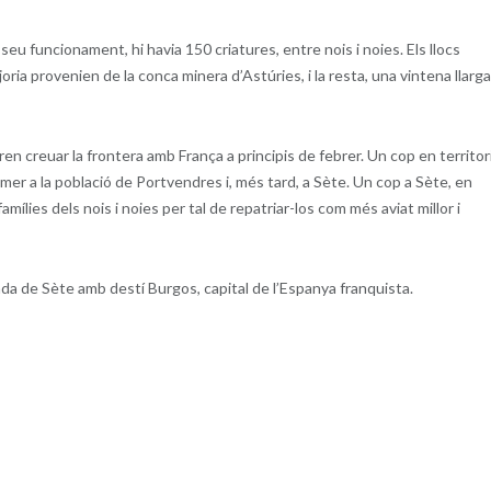
seu funcionament, hi havia 150 criatures, entre nois i noies. Els llocs
ria provenien de la conca minera d’Astúries, i la resta, una vintena llarga
ren creuar la frontera amb França a principis de febrer. Un cop en territor
rimer a la població de Portvendres i, més tard, a Sète. Un cop a Sète, en
lies dels nois i noies per tal de repatriar-los com més aviat millor i
ada de Sète amb destí Burgos, capital de l’Espanya franquista.