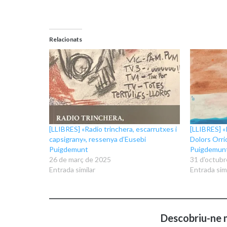
Relacionats
[LLIBRES] «Radio trinchera, escarrutxes i
[LLIBRES] «
capsigrany», ressenya d’Eusebi
Dolors Orri
Puigdemunt
Puigdemun
26 de març de 2025
31 d'octubr
Entrada similar
Entrada simi
Descobriu-ne 