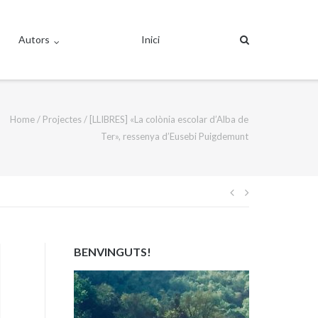
Autors
Inici
Home
/
Projectes
/
[LLIBRES] «La colònia escolar d’Alba de
Ter», ressenya d’Eusebi Puigdemunt
Navegació
d'entrades
BENVINGUTS!