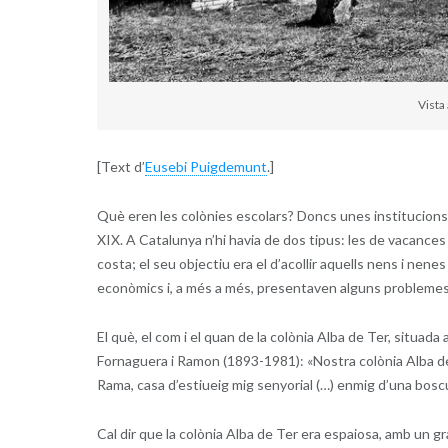
Vista
[Text d’
Eusebi Puigdemunt
.]
Què eren les colònies escolars? Doncs unes institucion
XIX. A Catalunya n’hi havia de dos tipus: les de vacance
costa; el seu objectiu era el d’acollir aquells nens i ne
econòmics i, a més a més, presentaven alguns problemes
El què, el com i el quan de la colònia Alba de Ter, situada
Fornaguera i Ramon (1893-1981): «Nostra colònia Alba de 
Rama, casa d’estiueig mig senyorial (…) enmig d’una bosc
Cal dir que la colònia Alba de Ter era espaiosa, amb un g