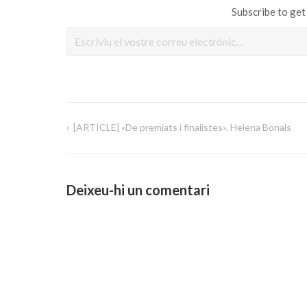
Subscribe to get 
Escriviu el vostre correu electrònic…
[ARTICLE] «De premiats i finalistes». Helena Bonals
Navegació
d'entrades
Deixeu-hi un comentari