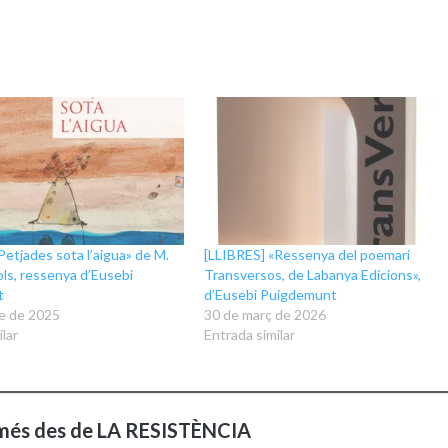
Petjades sota l’aigua» de M.
[LLIBRES] «Ressenya del poemari
ols, ressenya d’Eusebi
Transversos, de Labanya Edicions»,
t
d’Eusebi Puigdemunt
e de 2025
30 de març de 2026
lar
Entrada similar
més des de LA RESISTÈNCIA