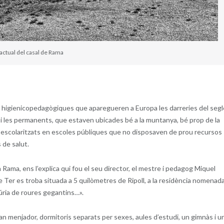
 actual del casal de Rama
s higienicopedagògiques que aparegueren a Europa les darreries del segl
s i les permanents, que estaven ubicades bé a la muntanya, bé prop de la
nes escolaritzats en escoles públiques que no disposaven de prou recursos
 de salut.
 a Rama, ens l’explica qui fou el seu director, el mestre i pedagog Miquel
Ter es troba situada a 5 quilòmetres de Ripoll, a la residència nomenad
úria de roures gegantins…».
ran menjador, dormitoris separats per sexes, aules d’estudi, un gimnàs i u