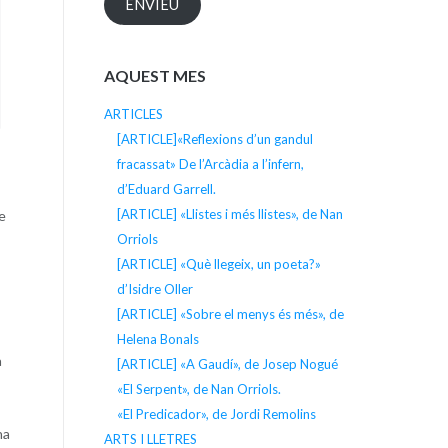
ENVIEU
AQUEST MES
ARTICLES
[ARTICLE]«Reflexions d’un gandul
fracassat» De l’Arcàdia a l’infern,
d’Eduard Garrell.
[ARTICLE] «Llistes i més llistes», de Nan
e
Orriols
[ARTICLE] «Què llegeix, un poeta?»
d’Isidre Oller
[ARTICLE] «Sobre el menys és més», de
Helena Bonals
a
[ARTICLE] «A Gaudí», de Josep Nogué
«El Serpent», de Nan Orriols.
«El Predicador», de Jordi Remolins
na
ARTS I LLETRES