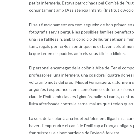
petita infermeria. Estava patrocinada pel Comitè de Puig
conjuntament amb l’Assistència Infantil (Institut d’Acció 
El seu funcionament era com segueix: de bon primer, en arr
fotografia servia perquè les possibles famílies benefact
una i se l’afillessin, amb la condició de lliurar setmanalm
tant, regals per fer-los sentir que no estaven sols al món
la que tenen els padrins amb els seus fillols o filloles.
El personal encarregat de la colònia Alba de Ter el compon
professores, una infermera, una cosidora i quatre dones 
volta amb mots del propi Miquel Fornaguera, «…formem un
angúnies i esperances; ens coneixem els defectes i ens e
clau de l’èxit, amb classes i gimnàs, ballets i cants, costu
lluita aferrissada contra la sarna, malura que tenien quan
La sort de la colònia anà indefectiblement lligada a la cur
haver d’emprendre el camí de l’exili cap a França obligats 
franquistes i els bombardejos de l’aviació feixista.