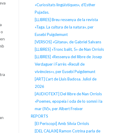
lava
«Curiositats lingüístiques», d’Esther
Pujadas.
[LLIBRES] Breu ressenya de la revista
va
«Taga. La cultura de la natura», per
 o
Eusebi Puigdemunt
 en
[VERSOS] «Gitana», de Gabriel Salvans
amb
[LLIBRES] «Tronc balit, 5» de Nan Orriols
[LLIBRES] «Ressenya del llibre de Josep
Verdaguer i Farrès «Recull de
vivències»», per Eusebi Puigdemunt
tra
[ART] L’art de Lluís Badosa. Juliol de
2026
[AUDIOTEXT] Del llibre de Nan Orriols
«Poemes, epopeia i oda de lo somni i la
mar (IV)», per Albert Freixer
REPORTS
van
[El Periscopi] Amb Silvia Orriols
[DEL CALAIX] Ramon Cotrina parla de