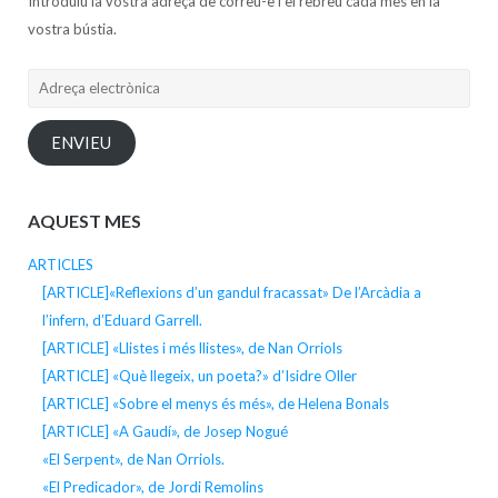
Introduïu la vostra adreça de correu-e i el rebreu cada mes en la
vostra bústia.
Adreça
electrònica
ENVIEU
AQUEST MES
ARTICLES
[ARTICLE]«Reflexions d’un gandul fracassat» De l’Arcàdia a
l’infern, d’Eduard Garrell.
[ARTICLE] «Llistes i més llistes», de Nan Orriols
[ARTICLE] «Què llegeix, un poeta?» d’Isidre Oller
[ARTICLE] «Sobre el menys és més», de Helena Bonals
[ARTICLE] «A Gaudí», de Josep Nogué
«El Serpent», de Nan Orriols.
«El Predicador», de Jordi Remolins