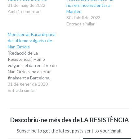
31 de maig de 2022
riu i els inconscients» a
Amb 1 comentari
Manlleu
30 d'abril de 2023
Entrada similar
Montserrat Bacardí parla
de l’«Homo vulgaris» de
Nan Orriols
[Redacció de La
Resistència.] Homo
vulgaris, el darrer llibre de
Nan Orriols, ha aterrat
finalment a Barcelona,
després de l’embranzida de
31 de gener de 2020
la gira no metropolitana, i
Entrada similar
ho ha fet, aquest passat
dijous, 30 de gener, a la
magnífica Llibreria Ona a la
vila de Gràcia de la mà de
Descobriu-ne més des de LA RESISTÈNCIA
Montserrat…
Subscribe to get the latest posts sent to your email.
Escriviu el vostre correu electrònic…