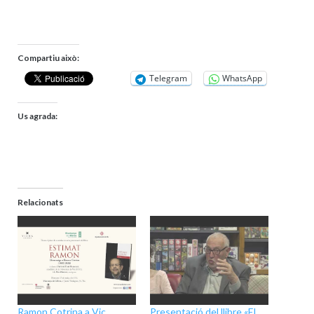
Compartiu això:
Telegram
WhatsApp
Us agrada:
Relacionats
Ramon Cotrina a Vic
Presentació del llibre «El