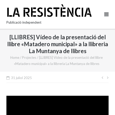
Skip
to
content
Publicació independent
[LLIBRES] Vídeo de la presentació del
llibre «Matadero municipal» a la llibreria
La Muntanya de llibres
Home
/
Projectes
/
[LLIBRES] Vídeo de la presentació del llibre
«Matadero municipal» a la llibreria La Muntanya de llibres
Nave
31 juliol 2025
d'en