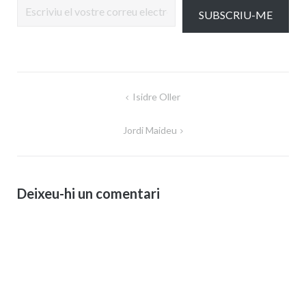
SUBSCRIU-ME
Navegació
Isidre Oller
d'entrades
Jordi Maideu
Deixeu-hi un comentari