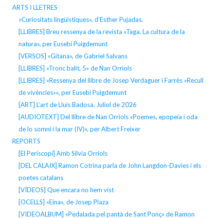
ARTS I LLETRES
«Curiositats lingüístiques», d’Esther Pujadas.
[LLIBRES] Breu ressenya de la revista «Taga. La cultura de la
natura», per Eusebi Puigdemunt
[VERSOS] «Gitana», de Gabriel Salvans
[LLIBRES] «Tronc balit, 5» de Nan Orriols
[LLIBRES] «Ressenya del llibre de Josep Verdaguer i Farrès «Recull
de vivències»», per Eusebi Puigdemunt
[ART] L’art de Lluís Badosa. Juliol de 2026
[AUDIOTEXT] Del llibre de Nan Orriols «Poemes, epopeia i oda
de lo somni i la mar (IV)», per Albert Freixer
REPORTS
[El Periscopi] Amb Silvia Orriols
[DEL CALAIX] Ramon Cotrina parla de John Langdon-Davies i els
poetes catalans
[VÍDEOS] Que encara no hem vist
[OCELLS] «Eina», de Josep Plaza
[VIDEOALBUM] «Pedalada pel pantà de Sant Ponç» de Ramon