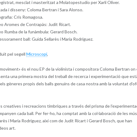
gistrat, mesclat i masteritzat a Molatopestudio per Xarli Oliver.
ada i disseny: Coloma Bertran i Sara Alonso.
grafia: Cris Romagosa.
o Aromes de Contrapàs: Judit Ricart.
eo Rumba de la funàmbula: Gerard Bosch.
ssorament ball: Guida Sellarès i Maria Rodríguez.
uït pel segell
Microscopi
,
 moviment»
és el nou EP de la violinista i compositora Coloma Bertran on
enta una primera mostra del treball de recerca i experimentació que est
dels gèneres propis dels balls genuïns de casa nostra amb la voluntat d’of
 creatives i recreacions tímbriques a través del prisma de l’experimentac
ompanyen cada ball. Per fer-ho, ha comptat amb la col·laboració de les mús
larès i Maria Rodríguez, així com de Judit Ricart i Gerard Bosch, que han
deos art.