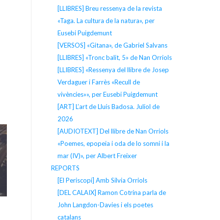
[LLIBRES] Breu ressenya de la revista
«Taga. La cultura de la natura», per
Eusebi Puigdemunt
[VERSOS] «Gitana», de Gabriel Salvans
[LLIBRES] «Tronc balit, 5» de Nan Orriols
[LLIBRES] «Ressenya del llibre de Josep
Verdaguer i Farrès «Recull de
vivències»», per Eusebi Puigdemunt
[ART] L’art de Lluís Badosa. Juliol de
2026
[AUDIOTEXT] Del llibre de Nan Orriols
«Poemes, epopeia i oda de lo somni i la
mar (IV)», per Albert Freixer
REPORTS
[El Periscopi] Amb Silvia Orriols
[DEL CALAIX] Ramon Cotrina parla de
John Langdon-Davies i els poetes
catalans