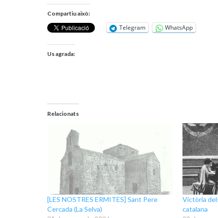
Compartiu això:
Telegram
WhatsApp
Us agrada:
Relacionats
[LES NOSTRES ERMITES] Sant Pere
Victòria de
Cercada (La Selva)
catalana