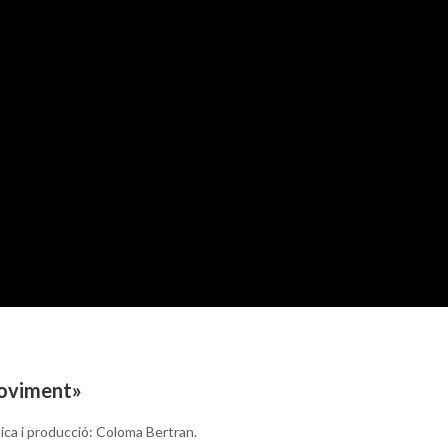
oviment»
ca i producció: Coloma Bertran.