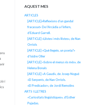
AQUEST MES
ARTICLES
[ARTICLE]«Reflexions d’un gandul
fracassat» De l’Arcàdia a l’infern,
d’Eduard Garrell.
[ARTICLE] «Llistes i més llistes», de Nan
Orriols
[ARTICLE] «Què llegeix, un poeta?»
 ens
d’Isidre Oller
à
[ARTICLE] «Sobre el menys és més», de
erir
Helena Bonals
[ARTICLE] «A Gaudí», de Josep Nogué
«El Serpent», de Nan Orriols.
ió i
«El Predicador», de Jordi Remolins
ics
ARTS I LLETRES
«Curiositats lingüístiques», d’Esther
Pujadas.