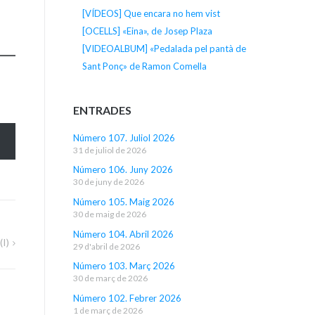
[VÍDEOS] Que encara no hem vist
[OCELLS] «Eina», de Josep Plaza
[VIDEOALBUM] «Pedalada pel pantà de
Sant Ponç» de Ramon Comella
ENTRADES
Número 107. Juliol 2026
31 de juliol de 2026
Número 106. Juny 2026
30 de juny de 2026
Número 105. Maig 2026
30 de maig de 2026
Número 104. Abril 2026
(I)
29 d'abril de 2026
Número 103. Març 2026
30 de març de 2026
Número 102. Febrer 2026
1 de març de 2026