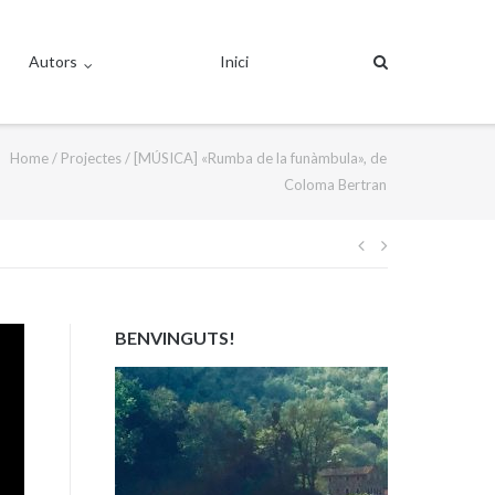
Autors
Inici
Home
/
Projectes
/
[MÚSICA] «Rumba de la funàmbula», de
Coloma Bertran
Navegació
d'entrades
BENVINGUTS!