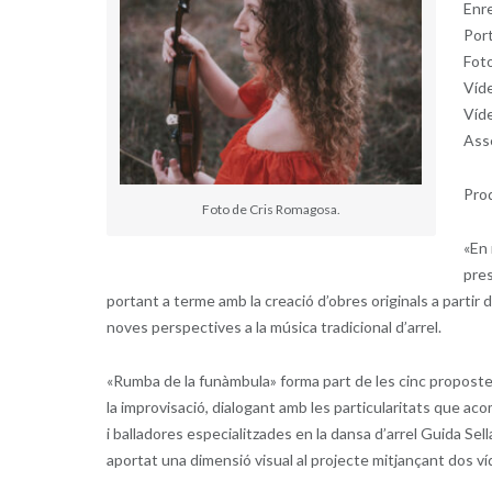
Enre
Port
Foto
Víde
Víd
Asse
Prod
Foto de Cris Romagosa.
«
En
pres
portant a terme amb la creació d’obres originals a partir 
noves perspectives a la música tradicional d’arrel.
«
Rumba de la funàmbula
»
forma part de les cinc propostes
la improvisació, dialogant amb les particularitats que ac
i balladores especialitzades en la dansa d’arrel Guida Sel
aportat una dimensió visual al projecte mitjançant dos ví