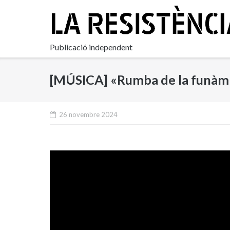
Skip
to
content
Publicació independent
[MÚSICA] «Rumba de la funàmb
26 novembre 2024