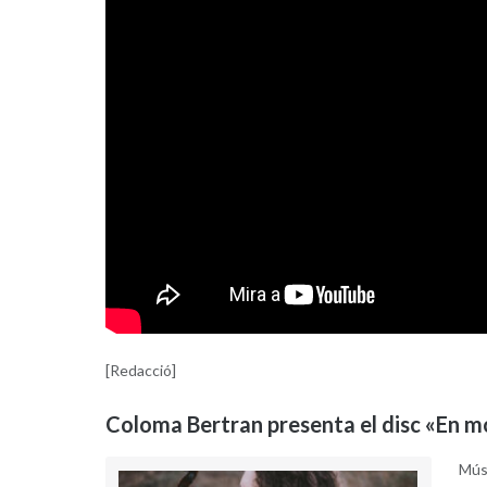
[Redacció]
Coloma Bertran presenta el disc «
En m
Músi