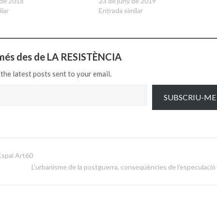
 de 2018
23 de juny de 2019
lar
Entrada similar
més des de LA RESISTÈNCIA
the latest posts sent to your email.
SUBSCRIU-ME
Espai Art60
L’urbanisme de la postguerra, conseqüències de l’especulació 