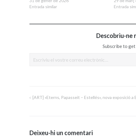
31 de gener de 2026
29 de març
Entrada similar
Entrada simi
Descobriu-ne 
Subscribe to get 
Escriviu el vostre correu electrònic…
[ART] «Eterns, Papasseit – Estellés», nova exposició a 
Navegació
d'entrades
Deixeu-hi un comentari