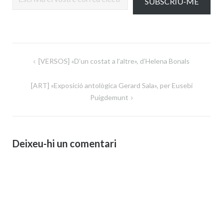
SUBSCRIU-ME
Navegació
[VERSOS] «D’un costat a l’altre», d’Helena Bonals
d'entrades
[ART] «Exposició antològica Gerard Sala», per Eusebi
Puigdemunt
Deixeu-hi un comentari