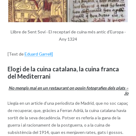
Llibre de Sent Soví · El receptari de cuina més antic d’Europa ·
Any 1324
[Text de
Eduard Garrell]
Elogi de la cuina catalana, la cuina franca
del Mediterrani
No mengis mai en un restaurant on posin fotografies dels plats –
J
o
Llegia en un article d’una periodista de Madrid, que no soc capaç
de recuperar, que, gràcies a Ferran Adrià, la cuina catalana havia
sortit de la seva decadència. Potser es referia a la gana de la
guerra i al racionament de la postguerra, o a la cuina de
subsistència del 1914, quan es menjaven rates, gats i gossos.