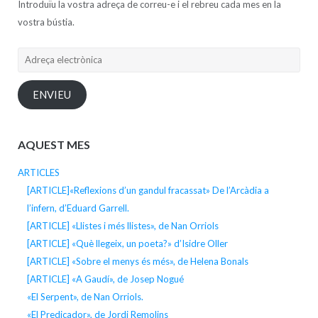
Introduïu la vostra adreça de correu-e i el rebreu cada mes en la
vostra bústia.
Adreça
electrònica
ENVIEU
AQUEST MES
ARTICLES
[ARTICLE]«Reflexions d’un gandul fracassat» De l’Arcàdia a
l’infern, d’Eduard Garrell.
[ARTICLE] «Llistes i més llistes», de Nan Orriols
[ARTICLE] «Què llegeix, un poeta?» d’Isidre Oller
[ARTICLE] «Sobre el menys és més», de Helena Bonals
[ARTICLE] «A Gaudí», de Josep Nogué
«El Serpent», de Nan Orriols.
«El Predicador», de Jordi Remolins