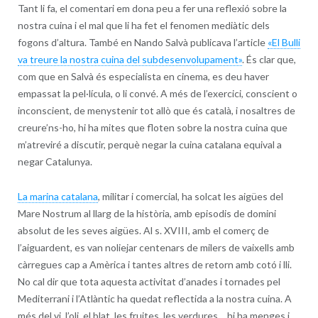
Tant li fa, el comentari em dona peu a fer una reflexió sobre la
nostra cuina i el mal que li ha fet el fenomen mediàtic dels
fogons d’altura. També en Nando Salvà publicava l’article
«El Bulli
va treure la nostra cuina del subdesenvolupament»
. És clar que,
com que en Salvà és especialista en cinema, es deu haver
empassat la pel·lícula, o li convé. A més de l’exercici, conscient o
inconscient, de menystenir tot allò que és català, i nosaltres de
creure’ns-ho, hi ha mites que floten sobre la nostra cuina que
m’atreviré a discutir, perquè negar la cuina catalana equival a
negar Catalunya.
La marina catalana
, militar i comercial, ha solcat les aigües del
Mare Nostrum al llarg de la història, amb episodis de domini
absolut de les seves aigües. Al s. XVIII, amb el comerç de
l’aiguardent, es van noliejar centenars de milers de vaixells amb
càrregues cap a Amèrica i tantes altres de retorn amb cotó i lli.
No cal dir que tota aquesta activitat d’anades i tornades pel
Mediterrani i l’Atlàntic ha quedat reflectida a la nostra cuina. A
més del vi, l’oli, el blat, les fruites, les verdures… hi ha menges i