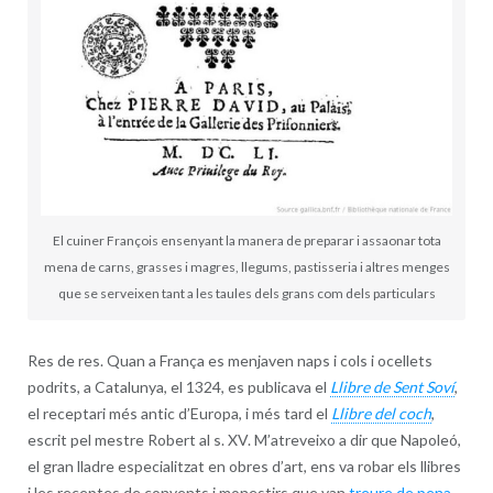
El cuiner François ensenyant la manera de preparar i assaonar tota
mena de carns, grasses i magres, llegums, pastisseria i altres menges
que se serveixen tant a les taules dels grans com dels particulars
Res de res. Quan a França es menjaven naps i cols i ocellets
podrits, a Catalunya, el 1324, es publicava el
Llibre de Sent Soví
,
el receptari més antic d’Europa, i més tard el
Llibre del coch
,
escrit pel mestre Robert al s. XV. M’atreveixo a dir que Napoleó,
el gran lladre especialitzat en obres d’art, ens va robar els llibres
i les receptes de convents i monestirs que van
treure de pena