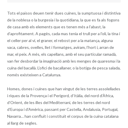
Tots el països deuen tenir dues cuines, la sumptuosa i distintiva
de la noblesa o la burgesia i la quotidiana, la que es fa als fogons
de casa amb els elements que es tenen més a l’abast, la
d’aprofitament. A pagès, cada mas tenia el trull per a l’oli, la tina i
el celler per al vi, el graner, el rebost per a la matança, alguna
vaca, cabres, ovelles, llet i formatges, aviram, l’hort i, arran de
mar, el peix. A més, els capellans, amb el seu particular ramadà,
van fer desbordar la imaginació amb les menges de quaresma i la
cuina del bacallà. L’ofici de bacallaner, o la botiga de pesca salada,
només existeixen a Catalunya.
Homes, dones i cuines que han vingut de les terres assolellades
i riques de la Provença i el Perigord, d’Itàlia, del nord d’Àfrica,
d’Orient, de les illes del Mediterrani, de les terres del nord
d’Europa i d’Amèrica, passant per Castella, Andalusia, Portugal,
Navarra… han confluït i constituït el corpus de la cuina catalana
al llarg de segles.