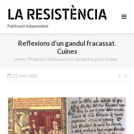
Skip
to
content
Publicació independent
Reflexions d’un gandul fracassat.
Cuines
Home
/
Projectes
/
Reflexions d’un gandul fracassat. Cuines
Nave
31 març 2025
d'en