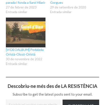
parada i fonda a Sant Hilari»
Gorgues
27 de febrer de 2023
29 de setembre de 2020
Entrada similar
Entrada similar
[VIDEOALBUM] Pedalada
Oristà-Olost-Oristà
30 de novembre de 2022
Entrada similar
Descobriu-ne més des de LA RESISTÈNCIA
Subscribe to get the latest posts sent to your email.
Escriviu el vostre correu electrònic…