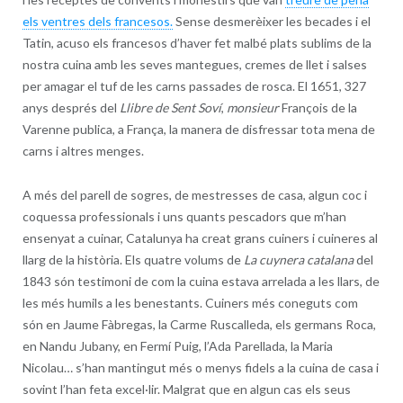
els ventres dels francesos.
Sense desmerèixer les becades i el
Tatin, acuso els francesos d’haver fet malbé plats sublims de la
nostra cuina amb les seves mantegues, cremes de llet i salses
per amagar el tuf de les carns passades de rosca. El 1651, 327
anys després del
Llibre de Sent Soví
,
monsieur
François de la
Varenne publica, a França, la manera de disfressar tota mena de
carns i altres menges.
A més del parell de sogres, de mestresses de casa, algun coc i
coquessa professionals i uns quants pescadors que m’han
ensenyat a cuinar, Catalunya ha creat grans cuiners i cuineres al
llarg de la història. Els quatre volums de
La cuynera catalana
del
1843 són testimoni de com la cuina estava arrelada a les llars, de
les més humils a les benestants. Cuiners més coneguts com
són en Jaume Fàbregas, la Carme Ruscalleda, els germans Roca,
en Nandu Jubany, en Fermí Puig, l’Ada Parellada, la Maria
Nicolau… s’han mantingut més o menys fidels a la cuina de casa i
sovint l’han feta excel·lir. Malgrat que en algun cas els seus