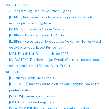
ARTS I LLETRES
«Curiositats lingüístiques», d’Esther Pujadas.
[LLIBRES] Breu ressenya de la revista «Taga. La cultura de la
natura», per Eusebi Puigdemunt
[VERSOS] «Gitana», de Gabriel Salvans
[LLIBRES] «Tronc balit, 5» de Nan Orriols
[LLIBRES] «Ressenya del llibre de Josep Verdaguer i Farrès «Recull
de vivències»», per Eusebi Puigdemunt
[ART] L’art de Lluís Badosa. Juliol de 2026
[AUDIOTEXT] Del llibre de Nan Orriols «Poemes, epopeia i oda
de lo somni i la mar (IV)», per Albert Freixer
REPORTS
[El Periscopi] Amb Silvia Orriols
[DEL CALAIX] Ramon Cotrina parla de John Langdon-Davies i els
poetes catalans
[VÍDEOS] Que encara no hem vist
[OCELLS] «Eina», de Josep Plaza
[VIDEOALBUM] «Pedalada pel pantà de Sant Ponç» de Ramon