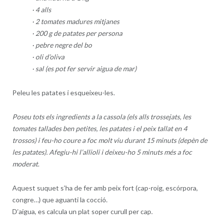
· 4 alls
· 2 tomates madures mitjanes
· 200 g de patates per persona
· pebre negre del bo
· oli d’oliva
· sal (es pot fer servir aigua de mar)
Peleu les patates i esqueixeu-les.
Poseu tots els ingredients a la cassola (els alls trossejats, les
tomates tallades ben petites, les patates i el peix tallat en 4
trossos) i feu-ho coure a foc molt viu durant 15 minuts (depèn de
les patates). Afegiu-hi l’allioli i deixeu-ho 5 minuts més a foc
moderat.
Aquest suquet s’ha de fer amb peix fort (cap-roig, escórpora,
congre…) que aguanti la cocció.
D’aigua, es calcula un plat soper curull per cap.