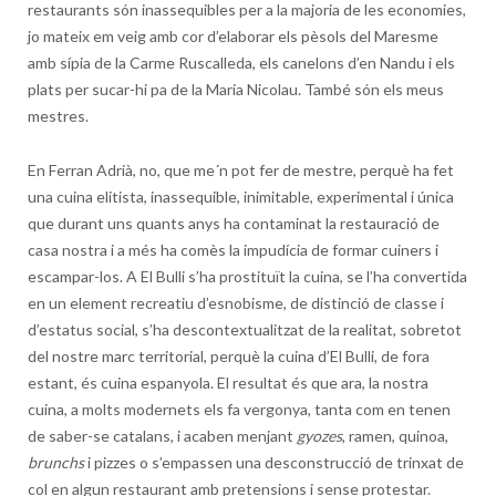
restaurants són inassequibles per a la majoria de les economies,
jo mateix em veig amb cor d’elaborar els pèsols del Maresme
amb sípia de la Carme Ruscalleda, els canelons d’en Nandu i els
plats per sucar-hi pa de la Maria Nicolau. També són els meus
mestres.
En Ferran Adrià, no, que me´n pot fer de mestre, perquè ha fet
una cuina elitista, inassequible, inimitable, experimental i única
que durant uns quants anys ha contaminat la restauració de
casa nostra i a més ha comès la impudícia de formar cuiners i
escampar-los. A El Bulli s’ha prostituït la cuina, se l’ha convertida
en un element recreatiu d’esnobisme, de distinció de classe i
d’estatus social, s’ha descontextualitzat de la realitat, sobretot
del nostre marc territorial, perquè la cuina d’El Bulli, de fora
estant, és cuina espanyola. El resultat és que ara, la nostra
cuina, a molts modernets els fa vergonya, tanta com en tenen
de saber-se catalans, i acaben menjant
gyozes
, ramen, quinoa,
brunchs
i pizzes o s’empassen una desconstrucció de trinxat de
col en algun restaurant amb pretensions i sense protestar.