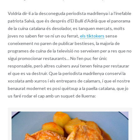
Voldria dir-li a la desconeguda periodista madrilenya i a l’inefable
patriota Salvà, que és després d’El Bulli d’Adrià que el panorama
de la cuina catalana és desolador, es tanquen mercats, molts
joves no saben fer-se ni un ou ferrat,
els tiktokers
sense
coneixement no paren de publicar bestieses, la majoria de
programes de cuina de la televisió no serveixen per a res que no
sigui promocionar restaurants… No l’en puc fer únic
responsable, però altres cuiners avui tenen feina per restaurar
el que es va destruir. Que la periodista madrilenya conservi la
xocolata amb xurros i els entrepans de calamars, i que el nostre
benaurat modernet es posi quètxup a la paella catalana, que jo
us faré rodar el cap amb un suquet de lluerna: