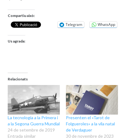
Compartiu això:
Telegram
WhatsApp
Us agrada:
Relacionats
La tecnologia a la Primera i
Presenten el «Tarot de
a la Segona Guerra Mundial
Folgueroles» a la vila natal
24 de setembre de 2019
de Verdaguer
Entrada similar
30 de novembre de 2023