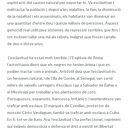
explotació del cautxú natural per exportar-lo. Va esclavitzar i
maltractar la població i, degut a les malalties, la fam, la disminució
de la natalitat i els assassinats, els habitants van disminuir en
una quantitat d’entre deu i quinze milions de persones. Aquest
genocidi real utilitzava sistemes de repressió terribles que fins i
tot incloïen tallar una mà als rebels, malgrat que fossin canalla
de deu o dotze anys.
L’esclavitud ha estat molt terrible, i l’Església de Roma
l’autoritzava dient que els negres no tenien ànima i que es
podien tractar com a animals. Aristòtil deia que l’esclavitud és
un fenomen natural, i de l’illa de Gorée, al Senegal, van sortir
milers de vaixells carregats d’esclaus cap a Salvador de Bahia o
el Mississipi per treballar a les plantacions de cotó.
Portuguesos, espanyols, francesos, britànics i neerlandesos van
traficar amb esclaus. El marquès de Comillas, protector de
mossèn Cinto Verdaguer, també va traficar amb esclaus a Cuba.
En fi, tot ve de lluny. Ara, l’esclavitud s’ha perfeccionat, reprimint
qui exigeix democràcia o defensa el dret a existir en llibertat.