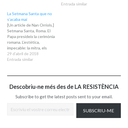
Entrada similar
La Setmana Santa que no
s’acaba mai
[Un article de Nan Orriols.]
Setmana Santa, Roma. El
Papa presideix la cerimònia
romana. L’estètica,
impecable: la mitra, els
espais, les pauses, i
29 d'abril de 2018
l’escolania vaticana
Entrada similar
cantant en llatí (hem
progressat molt, ara ja no
canten els castrati).
Setmana Santa, Màlaga. Els
Descobriu-ne més des de LA RESISTÈNCIA
legionaris treuen el Cristo
de la Buena Muerte i…
Subscribe to get the latest posts sent to your email.
Escriviu el vostre correu electrònic…
SUBSCRIU-ME