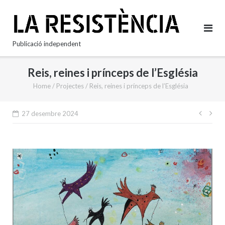
Skip
to
content
Publicació independent
Reis, reines i prínceps de l’Església
Home
/
Projectes
/
Reis, reines i prínceps de l’Església
Nave
27 desembre 2024
d'en