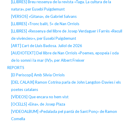
[LLIBRES] Breu ressenya de la revista «Taga. La cultura de la
natura», per Eusebi Puigdemunt
[VERSOS] «Gitana», de Gabriel Salvans
[LLIBRES] «Tronc balit, 5» de Nan Orriols
[LLIBRES] «Ressenya del llibre de Josep Verdaguer i Farrès «Recull
de vivències»», per Eusebi Puigdemunt
[ART] L’art de Lluís Badosa. Juliol de 2026
[AUDIOTEXT] Del llibre de Nan Orriols «Poemes, epopeia i oda
de lo somni i la mar (IV)», per Albert Freixer
REPORTS
[El Periscopi] Amb Silvia Orriols
[DEL CALAIX] Ramon Cotrina parla de John Langdon-Davies i els
poetes catalans
[VÍDEOS] Que encara no hem vist
[OCELLS] «Eina», de Josep Plaza
[VIDEOALBUM] «Pedalada pel pantà de Sant Ponç» de Ramon
Comella