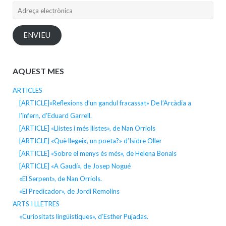
Adreça
electrònica
ENVIEU
AQUEST MES
ARTICLES
[ARTICLE]«Reflexions d’un gandul fracassat» De l’Arcàdia a
l’infern, d’Eduard Garrell.
[ARTICLE] «Llistes i més llistes», de Nan Orriols
[ARTICLE] «Què llegeix, un poeta?» d’Isidre Oller
[ARTICLE] «Sobre el menys és més», de Helena Bonals
[ARTICLE] «A Gaudí», de Josep Nogué
«El Serpent», de Nan Orriols.
«El Predicador», de Jordi Remolins
ARTS I LLETRES
«Curiositats lingüístiques», d’Esther Pujadas.