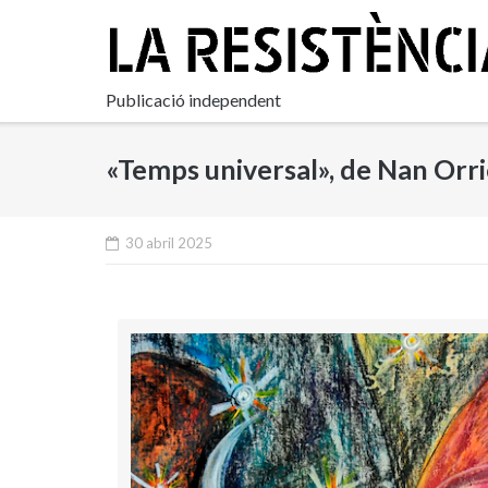
Skip
to
content
Publicació independent
«Temps universal», de Nan Orri
30 abril 2025