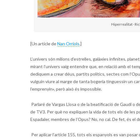
Hiperrealitat · Ri
[Un article de
Nan Orriols
.]
L’univers són milions d’estrelles, galàxies infinites, plan
mirant l’univers vaig entendre que, en relació amb el tem
dediquem a crear déus, partits polítics, sectes com l’Opu
vulguin viure al marge de tanta bogeria tinguessin un ca
l’emprenyin», però això és impossible.
Parlaré de Vargas Llosa o de la beatificació de Gaudí o de 
de TV3. Per què no expliquen la vida de tots els de les por
Espadaler, membres de l’Opus? No, no cal. De fet, és el 
Per aplicar l’article 155, tots els espanyols es van pos