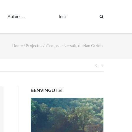
Autors
Inici
Home
/
Projectes
/
«Temps universal», de Nan Orriols
Navegació
d'entrades
BENVINGUTS!