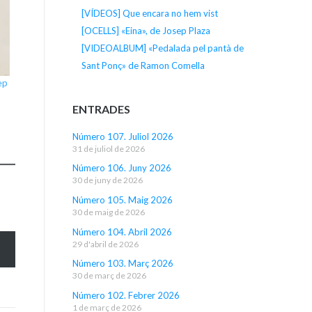
[VÍDEOS] Que encara no hem vist
[OCELLS] «Eina», de Josep Plaza
[VIDEOALBUM] «Pedalada pel pantà de
Sant Ponç» de Ramon Comella
ep
ENTRADES
Número 107. Juliol 2026
31 de juliol de 2026
Número 106. Juny 2026
30 de juny de 2026
Número 105. Maig 2026
30 de maig de 2026
Número 104. Abril 2026
29 d'abril de 2026
Número 103. Març 2026
30 de març de 2026
Número 102. Febrer 2026
1 de març de 2026