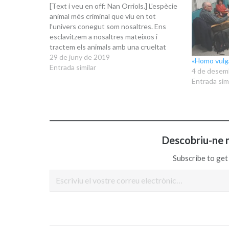
[Text i veu en off: Nan Orriols.] L’espècie
animal més criminal que viu en tot
l’univers conegut som nosaltres. Ens
esclavitzem a nosaltres mateixos i
tractem els animals amb una crueltat
gairebé indescriptible. Farts de tot, no en
29 de juny de 2019
«Homo vulga
tenim mai prou i hem convertit tots els
Entrada similar
4 de desem
animals en matèria primera…
Entrada simi
Descobriu-ne 
Subscribe to get 
Escriviu el vostre correu electrònic…