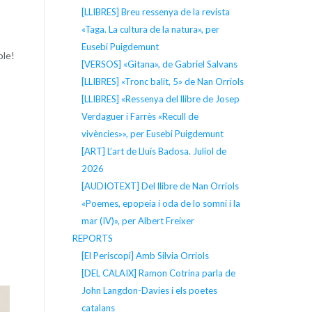
[LLIBRES] Breu ressenya de la revista
«Taga. La cultura de la natura», per
Eusebi Puigdemunt
ple!
[VERSOS] «Gitana», de Gabriel Salvans
[LLIBRES] «Tronc balit, 5» de Nan Orriols
[LLIBRES] «Ressenya del llibre de Josep
Verdaguer i Farrès «Recull de
vivències»», per Eusebi Puigdemunt
[ART] L’art de Lluís Badosa. Juliol de
2026
[AUDIOTEXT] Del llibre de Nan Orriols
«Poemes, epopeia i oda de lo somni i la
mar (IV)», per Albert Freixer
REPORTS
[El Periscopi] Amb Silvia Orriols
[DEL CALAIX] Ramon Cotrina parla de
John Langdon-Davies i els poetes
catalans