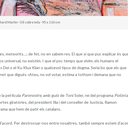
chard Martín · Oli sobre tela · 95 x 110 cm
etes, meteorits…; de fet, no en sabem res. El que sí que puc explicar és qu
ps universal, no existim. I que el poc temps que vivim, els humans el
s Dei o el Ku Klux Klan o qualsevol tipus de dogma. Seria bo que els que
rnet que digués «Ateu, no vol votar, estima a tothom i demana que no
la pel·lícula
Parenostre
, amb guió de Toni Soler, rei del programa
Polònia
tes giratòries, del president Illa i del conseller de Justícia, Ramon
drama que hem de patir els catalans.
ar d’acord. Per destrossar-nos entre nosaltres, també sempre estem d’aco