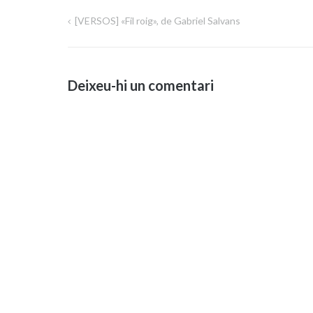
[VERSOS] «Fil roig», de Gabriel Salvans
Navegació
d'entrades
Deixeu-hi un comentari