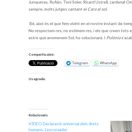
Junqueras, Rufián, Toni Soler, Ricard Ustrell, cardenal Om
sempre, molts jutges cantant el
Cara al sol
.
Bé, això és el que fem vivint en el nostre instant de temp
No respectem res, no estimem res, i els que creen tots e
astre que anomenem Sol, ho solucionarà. I
Polònia
s’aca
Compartiu això:
Telegram
WhatsApp
Us agrada:
Relacionats
VÍDEO Declaració universal dels drets
humans. L’escorxador