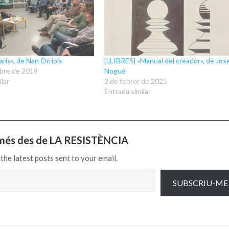
ris», de Nan Orriols
[LLIBRES] «Manual del creador», de Jos
bre de 2019
Nogué
lar
2 de febrer de 2025
Entrada similar
més des de LA RESISTÈNCIA
the latest posts sent to your email.
SUBSCRIU-ME