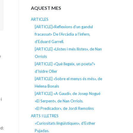
AQUEST MES
ARTICLES
[ARTICLE]«Reflexions d’un gandul
fracassat» De l’Arcàdia a l’infern,
d’Eduard Garrell.
[ARTICLE] «Llistes i més llistes», de Nan
e
Orriols
[ARTICLE] «Què llegeix, un poeta?»
d’Isidre Oller
[ARTICLE] «Sobre el menys és més», de
Helena Bonals
[ARTICLE] «A Gaudí», de Josep Nogué
i
«El Serpent», de Nan Orriols.
«El Predicador», de Jordi Remolins
ARTS I LLETRES
«Curiositats lingüístiques», d’Esther
rd:
Pujadas.