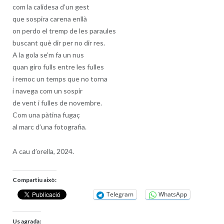
com la calidesa d’un gest
que sospira carena enllà
on perdo el tremp de les paraules
buscant què dir per no dir res.
A la gola se’m fa un nus
quan giro fulls entre les fulles
i remoc un temps que no torna
i navega com un sospir
de vent i fulles de novembre.
Com una pàtina fugaç
al marc d’una fotografia.
A cau d’orella, 2024.
Compartiu això:
Telegram
WhatsApp
Us agrada: