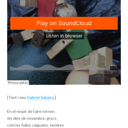
[Text i veu
Gabriel Salvans
.]
En el respir de l’aire tornen
els dies de novembre, grocs
com les fulles caigudes, tendres