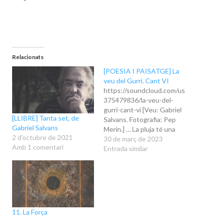
Relacionats
[POESIA I PAISATGE] La
veu del Gurri. Cant VI
https://soundcloud.com/user-
375479836/la-veu-del-
gurri-cant-vi [Veu: Gabriel
[LLIBRE] Tanta set, de
Salvans. Fotografia: Pep
Gabriel Salvans
Merin.] … La pluja té una
2 d'octubre de 2021
seriositat monòtona,
30 de març de 2023
Amb 1 comentari
sense rigidesa. L’aigua cau
Entrada similar
donant-se to,
reposadament, amb el gest
del poderós que sap que
atorga mercès... La mercè
de fer reviure, de fer sorgir
la vida que està oculta en
11. La Força
la terra. Els homes també…