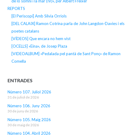
de lo somni i la mar (IV)», per Albert Freixer
REPORTS
[El Periscopi] Amb Silvia Orriols
[DEL CALAIX] Ramon Cotrina parla de John Langdon-Davies i els
poetes catalans
[VÍDEOS] Que encara no hem vist
[OCELLS] «Eina», de Josep Plaza
[VIDEOALBUM] «Pedalada pel pantà de Sant Ponç» de Ramon
Comella
ENTRADES
Número 107. Juliol 2026
31 de juliol de 2026
Número 106. Juny 2026
30 de juny de 2026
Número 105. Maig 2026
30 de maig de 2026
Número 104. Abril 2026