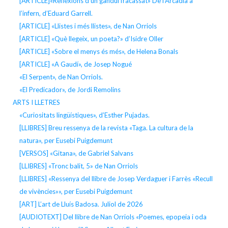
[ARTICLE]«Reflexions d’un gandul fracassat» De l’Arcàdia a
l’infern, d’Eduard Garrell.
[ARTICLE] «Llistes i més llistes», de Nan Orriols
[ARTICLE] «Què llegeix, un poeta?» d’Isidre Oller
[ARTICLE] «Sobre el menys és més», de Helena Bonals
[ARTICLE] «A Gaudí», de Josep Nogué
«El Serpent», de Nan Orriols.
«El Predicador», de Jordi Remolins
ARTS I LLETRES
«Curiositats lingüístiques», d’Esther Pujadas.
[LLIBRES] Breu ressenya de la revista «Taga. La cultura de la
natura», per Eusebi Puigdemunt
[VERSOS] «Gitana», de Gabriel Salvans
[LLIBRES] «Tronc balit, 5» de Nan Orriols
[LLIBRES] «Ressenya del llibre de Josep Verdaguer i Farrès «Recull
de vivències»», per Eusebi Puigdemunt
[ART] L’art de Lluís Badosa. Juliol de 2026
[AUDIOTEXT] Del llibre de Nan Orriols «Poemes, epopeia i oda