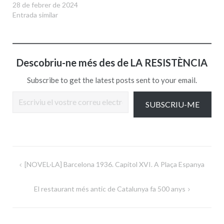
28 de febrer de 2024
Entrada similar
Descobriu-ne més des de LA RESISTÈNCIA
Subscribe to get the latest posts sent to your email.
Escriviu el vostre correu electrònic…
SUBSCRIU-ME
Navegació
[NOVEL·LA] Barcelona 1936. Capítol XVI. A Plaça Espanya
d'entrades
El restaurant més antic de Catalunya fa 500 anys