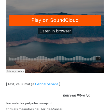
[Text, veu i imatge
Gabriel Salvans
.]
Entre un llibre i jo
Recordo les petjades vorejant
tots els meandres del Ter, de Manlleu