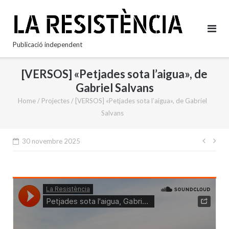
Skip
to
content
Publicació independent
[VERSOS] «Petjades sota l’aigua», de
Gabriel Salvans
Home
/
Projectes
/
[VERSOS] «Petjades sota l’aigua», de Gabriel
Salvans
Nave
30 novembre 2025
d'en