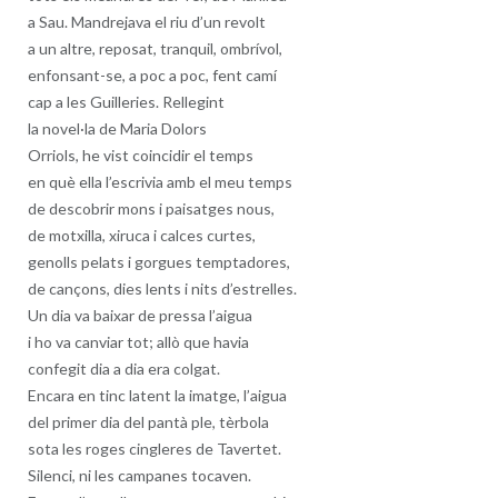
a Sau. Mandrejava el riu d’un revolt
a un altre, reposat, tranquil, ombrívol,
enfonsant-se, a poc a poc, fent camí
cap a les Guilleries. Rellegint
la novel·la de Maria Dolors
Orriols, he vist coincidir el temps
en què ella l’escrivia amb el meu temps
de descobrir mons i paisatges nous,
de motxilla, xiruca i calces curtes,
genolls pelats i gorgues temptadores,
de cançons, dies lents i nits d’estrelles.
Un dia va baixar de pressa l’aigua
i ho va canviar tot; allò que havia
confegit dia a dia era colgat.
Encara en tinc latent la imatge, l’aigua
del primer dia del pantà ple, tèrbola
sota les roges cingleres de Tavertet.
Silenci, ni les campanes tocaven.