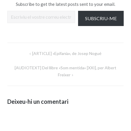
Subscribe to get the latest posts sent to your email.
Escriviu el vostre correu electrònic…
SUBSCRIU-ME
Navegació
[ARTICLE] «Epifania», de Josep Nogué
d'entrades
[AUDIOTEXT] Del llibre «Som mentida» [XXI], per Albert
Freixer
Deixeu-hi un comentari