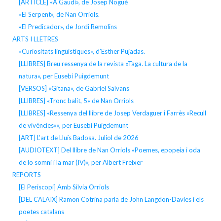
[ARTICLE] «A Gaudí», de Josep Nogué
«El Serpent», de Nan Orriols.
«El Predicador», de Jordi Remolins
ARTS I LLETRES
«Curiositats lingüístiques», d’Esther Pujadas.
[LLIBRES] Breu ressenya de la revista «Taga. La cultura de la
natura», per Eusebi Puigdemunt
[VERSOS] «Gitana», de Gabriel Salvans
[LLIBRES] «Tronc balit, 5» de Nan Orriols
[LLIBRES] «Ressenya del llibre de Josep Verdaguer i Farrès «Recull
de vivències»», per Eusebi Puigdemunt
[ART] L’art de Lluís Badosa. Juliol de 2026
[AUDIOTEXT] Del llibre de Nan Orriols «Poemes, epopeia i oda
de lo somni i la mar (IV)», per Albert Freixer
REPORTS
[El Periscopi] Amb Silvia Orriols
[DEL CALAIX] Ramon Cotrina parla de John Langdon-Davies i els
poetes catalans