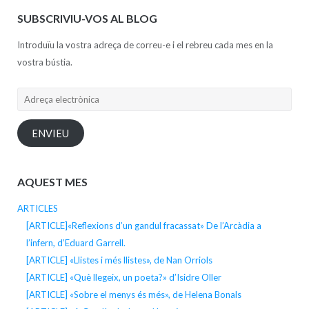
SUBSCRIVIU-VOS AL BLOG
Introduïu la vostra adreça de correu-e i el rebreu cada mes en la
vostra bústia.
Adreça
electrònica
ENVIEU
AQUEST MES
ARTICLES
[ARTICLE]«Reflexions d’un gandul fracassat» De l’Arcàdia a
l’infern, d’Eduard Garrell.
[ARTICLE] «Llistes i més llistes», de Nan Orriols
[ARTICLE] «Què llegeix, un poeta?» d’Isidre Oller
[ARTICLE] «Sobre el menys és més», de Helena Bonals