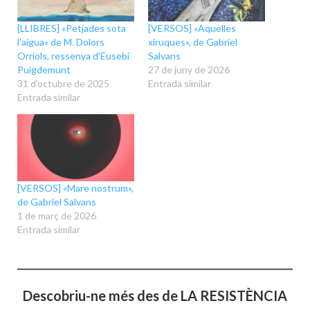
[LLIBRES] «Petjades sota
[VERSOS] «Aquelles
l’aigua» de M. Dolors
xiruques», de Gabriel
Orriols, ressenya d’Eusebi
Salvans
Puigdemunt
27 de juny de 2026
31 d'octubre de 2025
Entrada similar
Entrada similar
[VERSOS] «Mare nostrum»,
de Gabriel Salvans
1 de març de 2026
Entrada similar
Descobriu-ne més des de LA RESISTÈNCIA