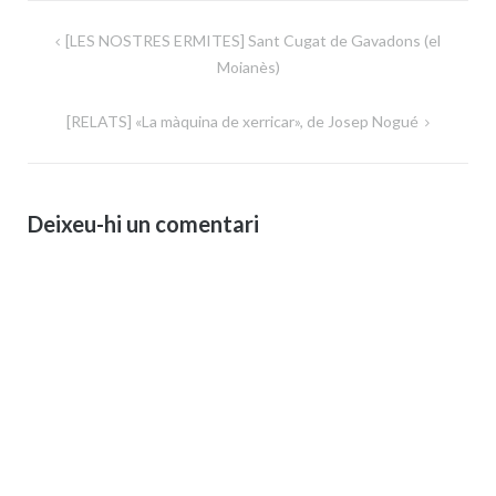
Navegació
[LES NOSTRES ERMITES] Sant Cugat de Gavadons (el
d'entrades
Moianès)
[RELATS] «La màquina de xerricar», de Josep Nogué
Deixeu-hi un comentari