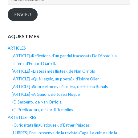
electrònica
ENVIEU
AQUEST MES
ARTICLES
[ARTICLE]«Reflexions d’un gandul fracassat» De l’Arcàdia a
l’infern, d’Eduard Garrell.
[ARTICLE] «Llistes i més llistes», de Nan Orriols
[ARTICLE] «Què llegeix, un poeta?» d’Isidre Oller
[ARTICLE] «Sobre el menys és més», de Helena Bonals
[ARTICLE] «A Gaudí», de Josep Nogué
«El Serpent», de Nan Orriols.
«El Predicador», de Jordi Remolins
ARTS I LLETRES
«Curiositats lingüístiques», d’Esther Pujadas.
[LLIBRES] Breu ressenya de la revista «Taga. La cultura de la