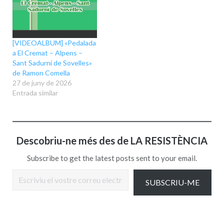
[VIDEOALBUM] «Pedalada
a El Cremat – Alpens –
Sant Sadurní de Sovelles»
de Ramon Comella
27 de juny de 2026
Entrada similar
Descobriu-ne més des de LA RESISTÈNCIA
Subscribe to get the latest posts sent to your email.
Escriviu el vostre correu electrònic…
SUBSCRIU-ME