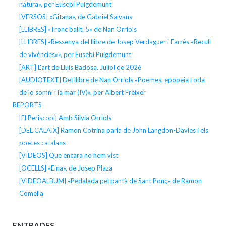
natura», per Eusebi Puigdemunt
[VERSOS] «Gitana», de Gabriel Salvans
[LLIBRES] «Tronc balit, 5» de Nan Orriols
[LLIBRES] «Ressenya del llibre de Josep Verdaguer i Farrès «Recull
de vivències»», per Eusebi Puigdemunt
[ART] L’art de Lluís Badosa. Juliol de 2026
[AUDIOTEXT] Del llibre de Nan Orriols «Poemes, epopeia i oda
de lo somni i la mar (IV)», per Albert Freixer
REPORTS
[El Periscopi] Amb Silvia Orriols
[DEL CALAIX] Ramon Cotrina parla de John Langdon-Davies i els
poetes catalans
[VÍDEOS] Que encara no hem vist
[OCELLS] «Eina», de Josep Plaza
[VIDEOALBUM] «Pedalada pel pantà de Sant Ponç» de Ramon
Comella
ENTRADES