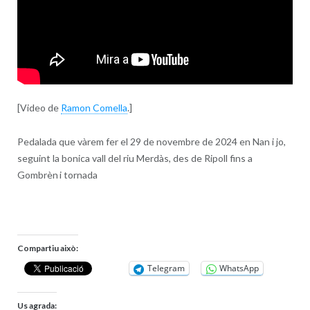
[Video de
Ramon Comella
.]
Pedalada que vàrem fer el 29 de novembre de 2024 en Nan i jo,
seguint la bonica vall del riu
Merdàs
, des de Ripoll fins a
Gombrèn i tornada
Compartiu això:
Telegram
WhatsApp
Us agrada: