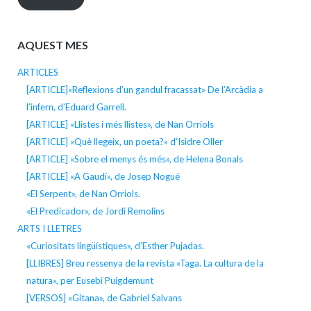
AQUEST MES
ARTICLES
[ARTICLE]«Reflexions d’un gandul fracassat» De l’Arcàdia a
l’infern, d’Eduard Garrell.
[ARTICLE] «Llistes i més llistes», de Nan Orriols
[ARTICLE] «Què llegeix, un poeta?» d’Isidre Oller
[ARTICLE] «Sobre el menys és més», de Helena Bonals
[ARTICLE] «A Gaudí», de Josep Nogué
«El Serpent», de Nan Orriols.
«El Predicador», de Jordi Remolins
ARTS I LLETRES
«Curiositats lingüístiques», d’Esther Pujadas.
[LLIBRES] Breu ressenya de la revista «Taga. La cultura de la
natura», per Eusebi Puigdemunt
[VERSOS] «Gitana», de Gabriel Salvans