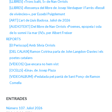
[LLIBRES] «Tronc balit, 5» de Nan Orriols
[LLIBRES] «Ressenya del llibre de Josep Verdaguer i Farrès «Recull
de vivències»», per Eusebi Puigdemunt
[ART] L’art de Lluís Badosa. Juliol de 2026
[AUDIOTEXT] Del llibre de Nan Orriols «Poemes, epopeia i oda
de lo somni i la mar (IV)», per Albert Freixer
REPORTS
[El Periscopi] Amb Silvia Orriols
[DEL CALAIX] Ramon Cotrina parla de John Langdon-Davies i els
poetes catalans
[VÍDEOS] Que encara no hem vist
[OCELLS] «Eina», de Josep Plaza
[VIDEOALBUM] «Pedalada pel pantà de Sant Ponç» de Ramon
Comella
ENTRADES
Número 107. Juliol 2026