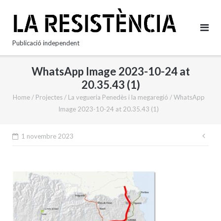
Skip
to
content
Publicació independent
WhatsApp Image 2023-10-24 at
20.35.43 (1)
Home
/
Projectes
/
La vegueria Penedès i la megaregió
/
WhatsApp
Image 2023-10-24 at 20.35.43 (1)
Nav
1 novembre 2023
d'e