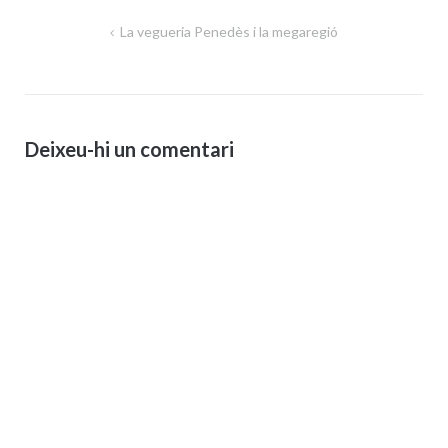
Navegació
La vegueria Penedès i la megaregió
d'entrades
Deixeu-hi un comentari