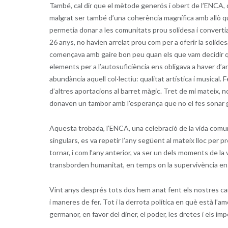
També, cal dir que el mètode generós i obert de l’ENCA, q
malgrat ser també d’una coherència magnífica amb allò qu
permetia donar a les comunitats prou solidesa i convert
26 anys, no havien arrelat prou com per a oferir la solid
començava amb gaire bon peu quan els que vam decidir qu
elements per a l’autosuficiència ens obligava a haver d’an
abundància aquell col·lectiu: qualitat artística i musical. 
d’altres aportacions al barret màgic. Tret de mi mateix, n
donaven un tambor amb l’esperança que no el fes sonar g
Aquesta trobada, l’ENCA, una celebració de la vida comunit
singulars, es va repetir l’any següent al mateix lloc per 
tornar, i com l’any anterior, va ser un dels moments de 
transborden humanitat, en temps on la supervivència ens 
Vint anys després tots dos hem anat fent els nostres ca
i maneres de fer. Tot i la derrota política en què està l’amo
germanor, en favor del diner, el poder, les dretes i els imp