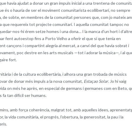
ue havia ajudat a donar un gran impuls inicial a una trentena de comunit
e és o hauria de ser el moviment comunitarista ecollibertari, no sempre
ia, de sobte, en membres de la comunitat persones que, com jo mateix a
esa que requereix tot projecte comunitari. I aquella comunitat tampoc no
edar-nos-hi érem setze homes i una dona… I la manca d’un hort i d’altr
ar fent autoestop fins a Porto Velho a oferir el que sí que tenia en
Fent cançons i compartint alegria al mercat, a canvi del que havia sobrat i
ovament, poc destre en les arts musicals —tot i adorar la música—, i al qu
aire fort.
ària i de la cultura ecollibertària, i alhora una gran trobada de músics
provar de donar més impuls a la nova comunitat,
Estaçao Solar
. Jo hi vaig
la vida on més he après, en especial de germans i germanes com en Beto, 
fa tan difícil ser humans.
mins, amb força coherència, malgrat tot, amb aquelles idees, aprenentat
r, la vida comunitària, el progrés, l’obertura, la generositat, la pau i la
eris.