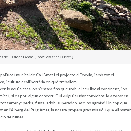
s del Casic de l’Amat. [Foto: Sébastien Durrer.]
ítica i musical de Ca l’Amat i el projecte d’Ecovila, i amb tot el
a, i cultura ecollibertària en què treballem.
r-lo aquí a casa, on s’estarà fins que trobi el seu lloc al continent, i on
ics i, si es pot, algun concert. Qui vulgui ajudar convidant-lo a tocar en
or tot terreny: pedra, fusta, adob, superadob, etc, ho agraïm! Un cop que
t en l’Alberg del Puig Amat, la nostra propera gran missió, i que ell matei
ció de ruïnes.