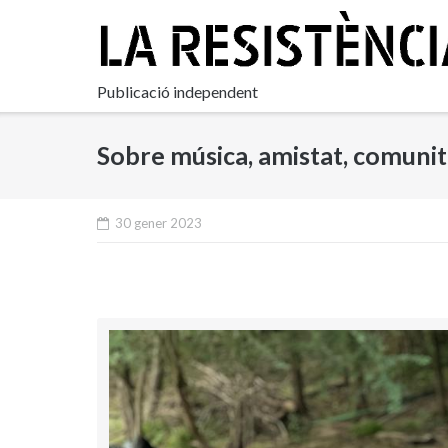
Skip
to
content
Publicació independent
Sobre música, amistat, comunita
30 gener 2023