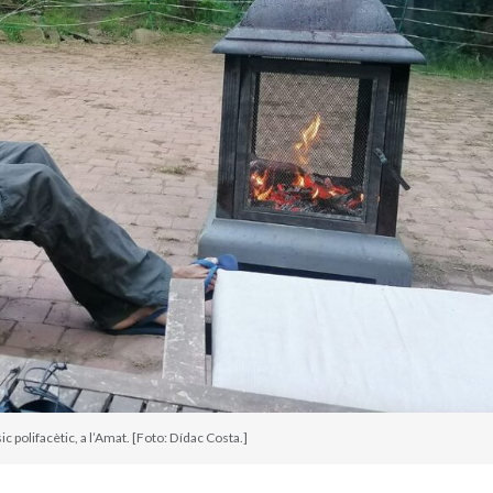
polifacètic, a l’Amat. [Foto: Dídac Costa.]