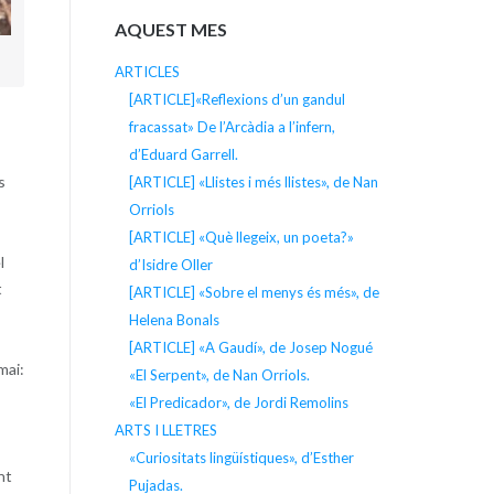
AQUEST MES
ARTICLES
[ARTICLE]«Reflexions d’un gandul
fracassat» De l’Arcàdia a l’infern,
d’Eduard Garrell.
s
[ARTICLE] «Llistes i més llistes», de Nan
Orriols
[ARTICLE] «Què llegeix, un poeta?»
l
d’Isidre Oller
t
[ARTICLE] «Sobre el menys és més», de
Helena Bonals
[ARTICLE] «A Gaudí», de Josep Nogué
mai:
«El Serpent», de Nan Orriols.
«El Predicador», de Jordi Remolins
ARTS I LLETRES
«Curiositats lingüístiques», d’Esther
nt
Pujadas.