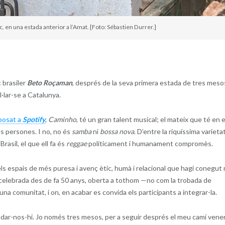
 en una estada anterior a l’Amat. [Foto: Sébastien Durrer.]
 brasiler
Beto Roçaman
, després de la seva primera estada de tres meso
al·lar-se a Catalunya.
posat a
Spotify
,
Caminho
, té un gran talent musical; el mateix que té en e
es persones. I no, no és
samba
ni
bossa nova
. D’entre la riquíssima varieta
rasil, el que ell fa és
reggae
políticament i humanament compromès.
els espais de més puresa i avenç ètic, humà i relacional que hagi conegut 
, celebrada des de fa 50 anys, oberta a tothom —no com la trobada de
 comunitat, i on, en acabar es convida els participants a integrar-la.
uedar-nos-hi. Jo només tres mesos, per a seguir després el meu camí vene