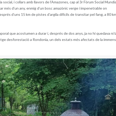
social, i collars amb llavors de l’Amazones, cap al 3r Fòrum Social Mundia
uedar més d’un any, enmig d’un bosc amazònic verge i impenetrable on
sprés d’uns 15 km de pistes d’argila difícils de transitar pel fang, a 80 k
mporal que acostumen a durar i, després de dos anys, ja no hi quedava ni l
lvatge desforestació a Rondonia, un dels estats més afectats de la immen