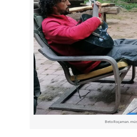
Beto Roçaman. músic 