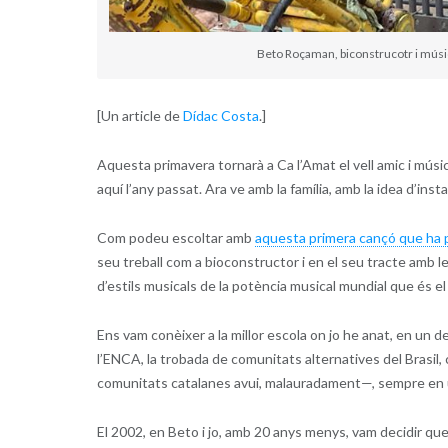
Beto Roçaman, biconstrucotr i músic,
[Un article de
Dídac Costa
.]
Aquesta primavera tornarà a Ca l’Amat el vell amic i músic
aquí l’any passat. Ara ve amb la família, amb la idea d’inst
Com podeu escoltar amb
aquesta primera cançó que ha 
seu treball com a bioconstructor i en el seu tracte amb l
d’estils musicals de la potència musical mundial que és el B
Ens vam conèixer a la millor escola on jo he anat, en un d
l’ENCA, la trobada de comunitats alternatives del Brasil
comunitats catalanes avui, malauradament—, sempre en una
El 2002, en Beto i jo, amb 20 anys menys, vam decidir q