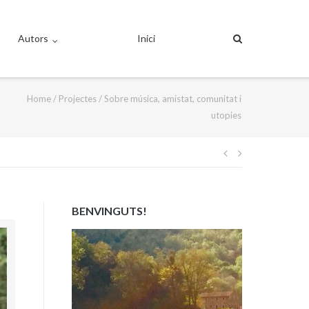
Autors
Inici
Home
/
Projectes
/
Sobre música, amistat, comunitat i
utopies
Navegació
d'entrades
BENVINGUTS!