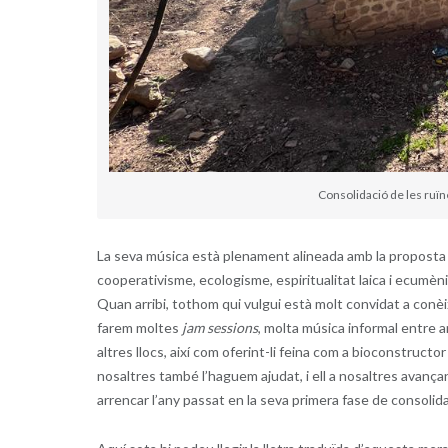
Consolidació de les ruïne
La seva música està plenament alineada amb la proposta pol
cooperativisme, ecologisme, espiritualitat laica i ecumènic
Quan arribi, tothom qui vulgui està molt convidat a conèixe
farem moltes
jam sessions
, molta música informal entre am
altres llocs, així com oferint-li feina com a bioconstruct
nosaltres també l’haguem ajudat, i ell a nosaltres avançan
arrencar l’any passat en la seva primera fase de consolida