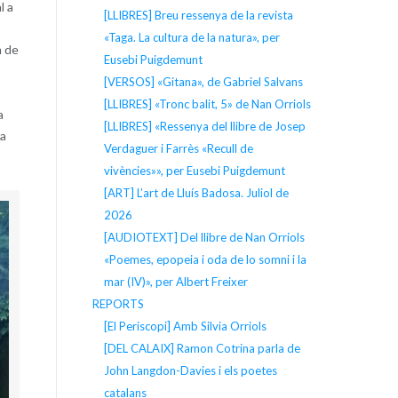
l a
[LLIBRES] Breu ressenya de la revista
«Taga. La cultura de la natura», per
m de
Eusebi Puigdemunt
[VERSOS] «Gitana», de Gabriel Salvans
[LLIBRES] «Tronc balit, 5» de Nan Orriols
a
[LLIBRES] «Ressenya del llibre de Josep
sa
Verdaguer i Farrès «Recull de
vivències»», per Eusebi Puigdemunt
[ART] L’art de Lluís Badosa. Juliol de
2026
[AUDIOTEXT] Del llibre de Nan Orriols
«Poemes, epopeia i oda de lo somni i la
mar (IV)», per Albert Freixer
REPORTS
[El Periscopi] Amb Silvia Orriols
[DEL CALAIX] Ramon Cotrina parla de
John Langdon-Davies i els poetes
catalans