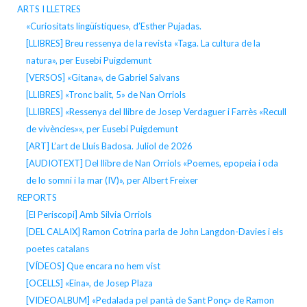
ARTS I LLETRES
«Curiositats lingüístiques», d’Esther Pujadas.
[LLIBRES] Breu ressenya de la revista «Taga. La cultura de la
natura», per Eusebi Puigdemunt
[VERSOS] «Gitana», de Gabriel Salvans
[LLIBRES] «Tronc balit, 5» de Nan Orriols
[LLIBRES] «Ressenya del llibre de Josep Verdaguer i Farrès «Recull
de vivències»», per Eusebi Puigdemunt
[ART] L’art de Lluís Badosa. Juliol de 2026
[AUDIOTEXT] Del llibre de Nan Orriols «Poemes, epopeia i oda
de lo somni i la mar (IV)», per Albert Freixer
REPORTS
[El Periscopi] Amb Silvia Orriols
[DEL CALAIX] Ramon Cotrina parla de John Langdon-Davies i els
poetes catalans
[VÍDEOS] Que encara no hem vist
[OCELLS] «Eina», de Josep Plaza
[VIDEOALBUM] «Pedalada pel pantà de Sant Ponç» de Ramon