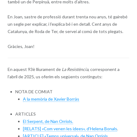
també un de Perpinyà, entre molts d’altres.
En Joan, sastre de professió durant trenta nou anys, té gairebé
un segle per explicar, i l’explica bé i en detall. Cent anys de
Catalunya, de Roda de Ter, de servei al comú de tots plegats.
Gràcies, Joan!
En aquest 93è lliurament de
La Resistència
, corresponent a
l’abril de 2025, us oferim els següents continguts:
NOTA DE COMIAT
A la memòria de Xavier Borràs
ARTICLES
El Serpent, de Nan Orriols.
[RELATS] «Com venen les idees», d’Helena Bonals
.
[ARTICLE] «Temps universal», de Nan Orriols
.