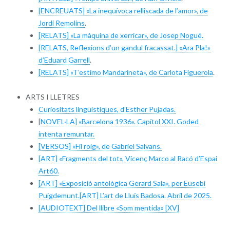
[ENCREUATS] «La inequívoca relliscada de l’amor», de
Jordi Remolins
.
[RELATS] «La màquina de xerricar», de Josep Nogué.
[RELATS, Reflexions d’un gandul fracassat.] «Ara Pla!»
d’Eduard Garrell
.
[RELATS] «T’estimo Mandarineta», de Carlota Figuerola
.
ARTS I LLETRES
Curiositats lingüístiques, d’Esther Pujadas.
[
NOVEL·LA] «Barcelona 1936». Capítol XXI. Goded
intenta remuntar.
[VERSOS] «Fil roig», de Gabriel Salvans.
[ART] «Fragments del tot», Vicenç Marco al Racó d’Espai
Art60.
[ART] «Exposició antològica Gerard Sala», per Eusebi
Puigdemunt.
[ART] L’art de Lluís Badosa. Abril de 2025.
[AUDIOTEXT] Del llibre «Som mentida» [XV]