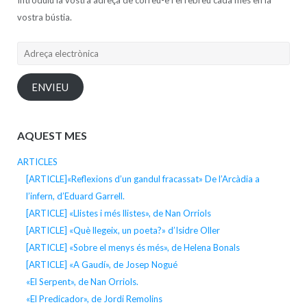
vostra bústia.
Adreça
electrònica
ENVIEU
AQUEST MES
ARTICLES
[ARTICLE]«Reflexions d’un gandul fracassat» De l’Arcàdia a
l’infern, d’Eduard Garrell.
[ARTICLE] «Llistes i més llistes», de Nan Orriols
[ARTICLE] «Què llegeix, un poeta?» d’Isidre Oller
[ARTICLE] «Sobre el menys és més», de Helena Bonals
[ARTICLE] «A Gaudí», de Josep Nogué
«El Serpent», de Nan Orriols.
«El Predicador», de Jordi Remolins