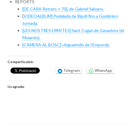
REPORTS
[DE CARA Retrats + 70], de Gabriel Salvans.
[
VIDEOALBUM] Pedalada de Ripoll fins a Gombrèn i
tornada.
[LES NOSTRES ERMITES] Sant Cugat de Gavadons (el
Moianès).
[CÀMERA AL BOSC] «Aiguamolls de l’Empordà.
Compartiu això:
Telegram
WhatsApp
Us agrada: