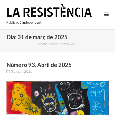
Skip
to
content
Publicació independent
Dia:
31 de març de 2025
Home
/
2025
/
març
/
31
Número 93. Abril de 2025
31 març 2025