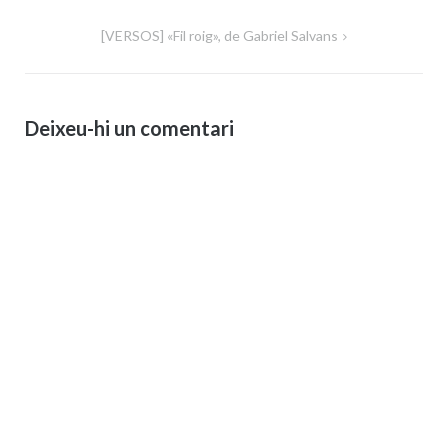
d'entrades
[VERSOS] «Fil roig», de Gabriel Salvans
Deixeu-hi un comentari