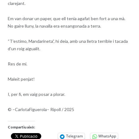
clarejant.
Em van donar un paper, que ell tenia agafat ben fort a una mà.
No gaire lluny, la navalla era ensangonada a terra.
“T’estimo, Mandarineta”, hi deia, amb una lletra terrible i tacada
d’un roig aigualit.
Res de mi.
Maleït penjat!
I, per fi, em vaig posar a plorar.
© –
CarlotaFiguerola
–
Ripoll /
2025
Compartiu això:
Telegram
WhatsApp