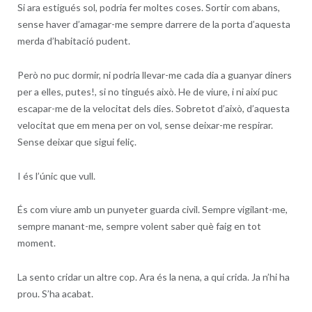
Si ara estigués sol, podria fer moltes coses. Sortir com abans,
sense haver d’amagar-me sempre darrere de la porta d’aquesta
merda d’habitació pudent.
Però no puc dormir, ni podria llevar-me cada dia a guanyar diners
per a elles, putes!, si no tingués això. He de viure, i ni així puc
escapar-me de la velocitat dels dies. Sobretot d’això, d’aquesta
velocitat que em mena per on vol, sense deixar-me respirar.
Sense deixar que sigui feliç.
I és l’únic que vull.
És com viure amb un punyeter guarda civil. Sempre vigilant-me,
sempre manant-me, sempre volent saber què faig en tot
moment.
La sento cridar un altre cop. Ara és la nena, a qui crida. Ja n’hi ha
prou. S’ha acabat.