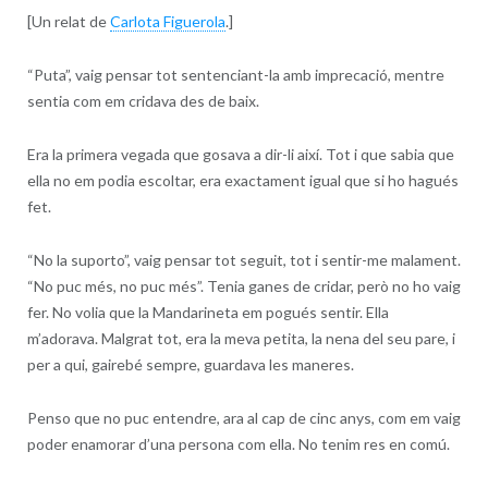
[Un relat de
Carlota Figuerola
.]
“Puta”, vaig pensar tot sentenciant-la amb imprecació, mentre
sentia com em cridava des de baix.
Era la primera vegada que gosava a dir-li així. Tot i que sabia que
ella no em podia escoltar, era exactament igual que si ho hagués
fet.
“No la suporto”, vaig pensar tot seguit, tot i sentir-me malament.
“No puc més, no puc més”. Tenia ganes de cridar, però no ho vaig
fer. No volia que la Mandarineta em pogués sentir. Ella
m’adorava. Malgrat tot, era la meva petita, la nena del seu pare, i
per a qui, gairebé sempre, guardava les maneres.
Penso que no puc entendre, ara al cap de cinc anys, com em vaig
poder enamorar d’una persona com ella. No tenim res en comú.