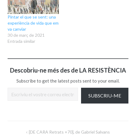
Pintar el que se sent: una
experiència de vida que em
va canviar
30 de març de 2021
Entrada similar
Descobriu-ne més des de LA RESISTÈNCIA
Subscribe to get the latest posts sent to your email.
Escriviu el vostre correu electrònic…
SUBSCRIU-ME
Navegació
[DE CARA Retrats +70], de Gabriel Salvans