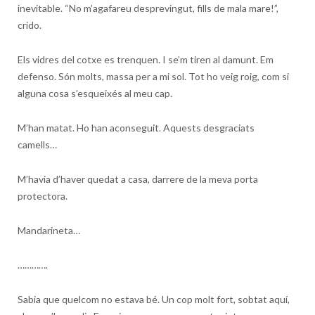
inevitable. “No m’agafareu desprevingut, fills de mala mare!”,
crido.
Els vidres del cotxe es trenquen. I se’m tiren al damunt. Em
defenso. Són molts, massa per a mi sol. Tot ho veig roig, com si
alguna cosa s’esqueixés al meu cap.
M’han matat. Ho han aconseguit. Aquests desgraciats
camells…
M’havia d’haver quedat a casa, darrere de la meva porta
protectora.
Mandarineta…
………….
Sabia que quelcom no estava bé. Un cop molt fort, sobtat aquí,