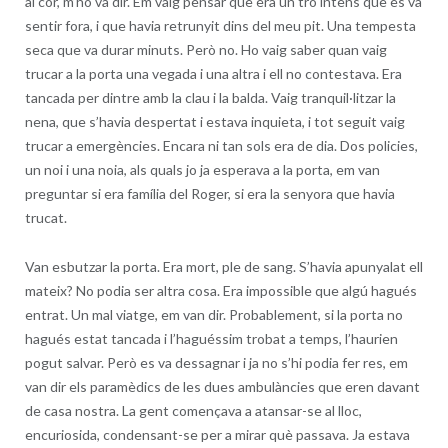
al cor, m’ho va dir. Em vaig pensar que era un tro intens que es va
sentir fora, i que havia retrunyit dins del meu pit. Una tempesta
seca que va durar minuts. Però no. Ho vaig saber quan vaig
trucar a la porta una vegada i una altra i ell no contestava. Era
tancada per dintre amb la clau i la balda. Vaig tranquil·litzar la
nena, que s’havia despertat i estava inquieta, i tot seguit vaig
trucar a emergències. Encara ni tan sols era de dia. Dos policies,
un noi i una noia, als quals jo ja esperava a la porta, em van
preguntar si era família del Roger, si era la senyora que havia
trucat.
Van esbutzar la porta. Era mort, ple de sang. S’havia apunyalat ell
mateix? No podia ser altra cosa. Era impossible que algú hagués
entrat. Un mal viatge, em van dir. Probablement, si la porta no
hagués estat tancada i l’haguéssim trobat a temps, l’haurien
pogut salvar. Però es va dessagnar i ja no s’hi podia fer res, em
van dir els paramèdics de les dues ambulàncies que eren davant
de casa nostra. La gent començava a atansar-se al lloc,
encuriosida, condensant-se per a mirar què passava. Ja estava