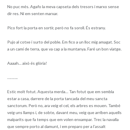
No puc més. Agafo la meva capseta dels tresors i marxo sense
dir res. Ni em senten marxar.
Pico fort la porta en sortir, però no fa soroll. És estrany.
Pujo al cotxe i surto del poble. Em fico a un lloc mig amagat. Soc
a un camí de terra, que va cap a la muntanya. Faré un bon viatge.
Aaaah… això és glòria!
………..
Estic molt fotut. Aquesta merda… Tan fotut que em sembla
estar a casa, darrere de la porta tancada del meu sancta
sanctorum. Però no, ara veig el cel, els arbres es mouen. També
veig uns llamps i, de sobte, davant meu, veig que arriben aquells
malparits que fa temps que em volen enxampar. Trec la navalla
que sempre porto al damunt, i em preparo per a l’assalt