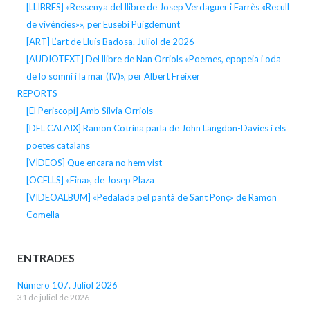
[LLIBRES] «Ressenya del llibre de Josep Verdaguer i Farrès «Recull
de vivències»», per Eusebi Puigdemunt
[ART] L’art de Lluís Badosa. Juliol de 2026
[AUDIOTEXT] Del llibre de Nan Orriols «Poemes, epopeia i oda
de lo somni i la mar (IV)», per Albert Freixer
REPORTS
[El Periscopi] Amb Silvia Orriols
[DEL CALAIX] Ramon Cotrina parla de John Langdon-Davies i els
poetes catalans
[VÍDEOS] Que encara no hem vist
[OCELLS] «Eina», de Josep Plaza
[VIDEOALBUM] «Pedalada pel pantà de Sant Ponç» de Ramon
Comella
ENTRADES
Número 107. Juliol 2026
31 de juliol de 2026