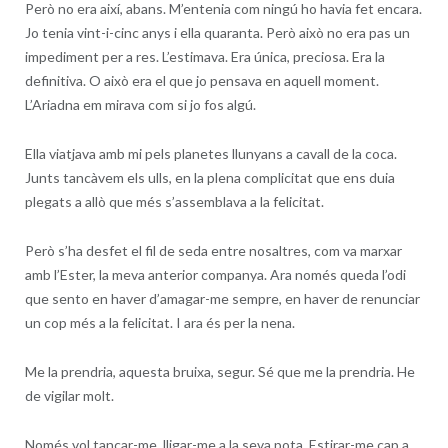
Però no era així, abans. M’entenia com ningú ho havia fet encara.
Jo tenia vint-i-cinc anys i ella quaranta. Però això no era pas un
impediment per a res. L’estimava. Era única, preciosa. Era la
definitiva. O això era el que jo pensava en aquell moment.
L’Ariadna em mirava com si jo fos algú.
Ella viatjava amb mi pels planetes llunyans a cavall de la coca.
Junts tancàvem els ulls, en la plena complicitat que ens duia
plegats a allò que més s’assemblava a la felicitat.
Però s’ha desfet el fil de seda entre nosaltres, com va marxar
amb l’Ester, la meva anterior companya. Ara només queda l’odi
que sento en haver d’amagar-me sempre, en haver de renunciar
un cop més a la felicitat. I ara és per la nena.
Me la prendria, aquesta bruixa, segur. Sé que me la prendria. He
de vigilar molt.
Només vol tancar-me, lligar-me a la seva pota. Estirar-me cap a