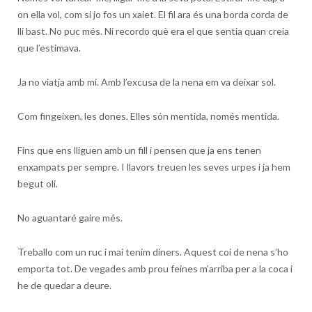
on ella vol, com si jo fos un xaiet. El fil ara és una borda corda de
lli bast. No puc més. Ni recordo què era el que sentia quan creia
que l’estimava.
Ja no viatja amb mi. Amb l’excusa de la nena em va deixar sol.
Com fingeixen, les dones. Elles són mentida, només mentida.
Fins que ens lliguen amb un fill i pensen que ja ens tenen
enxampats per sempre. I llavors treuen les seves urpes i ja hem
begut oli.
No aguantaré gaire més.
Treballo com un ruc i mai tenim diners. Aquest coi de nena s’ho
emporta tot. De vegades amb prou feines m’arriba per a la coca i
he de quedar a deure.