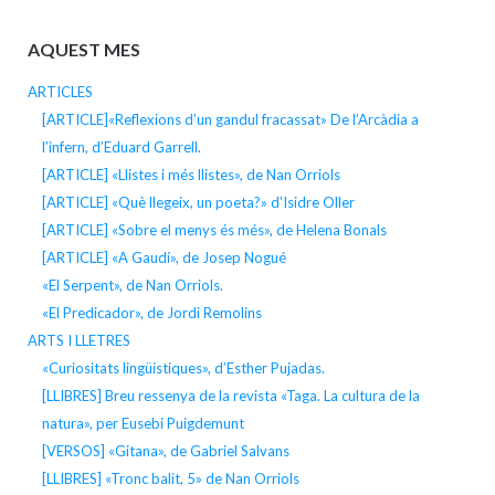
AQUEST MES
ARTICLES
[ARTICLE]«Reflexions d’un gandul fracassat» De l’Arcàdia a
l’infern, d’Eduard Garrell.
[ARTICLE] «Llistes i més llistes», de Nan Orriols
[ARTICLE] «Què llegeix, un poeta?» d’Isidre Oller
[ARTICLE] «Sobre el menys és més», de Helena Bonals
[ARTICLE] «A Gaudí», de Josep Nogué
«El Serpent», de Nan Orriols.
«El Predicador», de Jordi Remolins
ARTS I LLETRES
«Curiositats lingüístiques», d’Esther Pujadas.
[LLIBRES] Breu ressenya de la revista «Taga. La cultura de la
natura», per Eusebi Puigdemunt
[VERSOS] «Gitana», de Gabriel Salvans
[LLIBRES] «Tronc balit, 5» de Nan Orriols