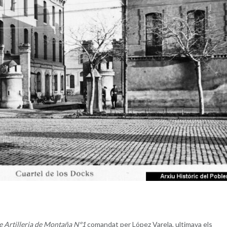
e Artilleria de Montaña Nº1
comandat per López Varela, ultimava els