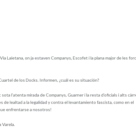
 Via Laietana, on ja estaven Companys, Escofet i la plana major de les for
uartel de los Docks. Informen, ¿cuál es su situación?
sota l’atenta mirada de Companys, Guarner i la resta d’oficials i alts càr
de lealtad a la legalidad y contra el levantamiento fascista, como en el
 que enfrentarse a nosotros!
a Varela.