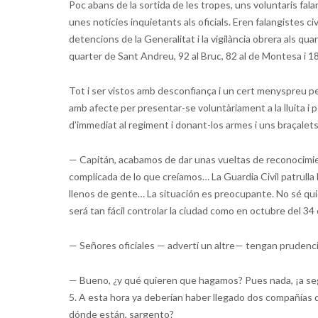
Poc abans de la sortida de les tropes, uns voluntaris fal
unes notícies inquietants als oficials. Eren falangistes c
detencions de la Generalitat i la vigilància obrera als qu
quarter de Sant Andreu, 92 al Bruc, 82 al de Montesa i 18
Tot i ser vistos amb desconfiança i un cert menyspreu pel
amb afecte per presentar-se voluntàriament a la lluita i pe
d’immediat al regiment i donant-los armes i uns braçalets 
— Capitán, acabamos de dar unas vueltas de reconocimien
complicada de lo que creíamos… La Guardia Civil patrulla
llenos de gente… La situación es preocupante. No sé qui
será tan fácil controlar la ciudad como en octubre del 34
— Señores oficiales — advertí un altre— tengan prudenc
— Bueno, ¿y qué quieren que hagamos? Pues nada, ¡a segui
5. A esta hora ya deberían haber llegado dos compañías
dónde están, sargento?