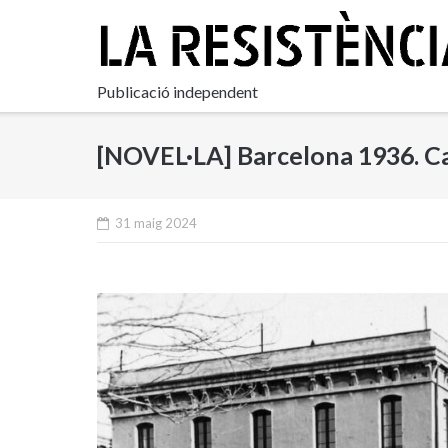
Skip
to
content
Publicació independent
[NOVEL·LA] Barcelona 1936. Cap
31 maig 2024