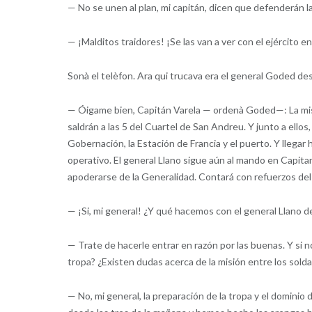
— No se unen al plan, mi capitán, dicen que defenderán 
— ¡Malditos traidores! ¡Se las van a ver con el ejército 
Sonà el telèfon. Ara qui trucava era el general Goded des
— Óigame bien, Capitán Varela — ordenà Goded—: La misi
saldrán a las 5 del Cuartel de San Andreu. Y junto a ellos,
Gobernación, la Estación de Francia y el puerto. Y llega
operativo. El general Llano sigue aún al mando en Capitanía
apoderarse de la Generalidad. Contará con refuerzos del
— ¡Si, mi general! ¿Y qué hacemos con el general Llano 
— Trate de hacerle entrar en razón por las buenas. Y si n
tropa? ¿Existen dudas acerca de la misión entre los sold
— No, mi general, la preparación de la tropa y el dominio