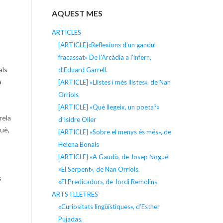
AQUEST MES
ARTICLES
[ARTICLE]«Reflexions d’un gandul
fracassat» De l’Arcàdia a l’infern,
als
d’Eduard Garrell.
a
[ARTICLE] «Llistes i més llistes», de Nan
Orriols
[ARTICLE] «Què llegeix, un poeta?»
rela
d’Isidre Oller
què,
[ARTICLE] «Sobre el menys és més», de
Helena Bonals
[ARTICLE] «A Gaudí», de Josep Nogué
«El Serpent», de Nan Orriols.
s
«El Predicador», de Jordi Remolins
ARTS I LLETRES
«Curiositats lingüístiques», d’Esther
Pujadas.