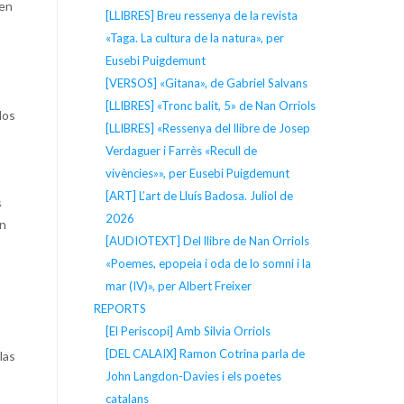
ien
[LLIBRES] Breu ressenya de la revista
«Taga. La cultura de la natura», per
Eusebi Puigdemunt
[VERSOS] «Gitana», de Gabriel Salvans
[LLIBRES] «Tronc balit, 5» de Nan Orriols
los
[LLIBRES] «Ressenya del llibre de Josep
Verdaguer i Farrès «Recull de
vivències»», per Eusebi Puigdemunt
[ART] L’art de Lluís Badosa. Juliol de
s
2026
án
[AUDIOTEXT] Del llibre de Nan Orriols
«Poemes, epopeia i oda de lo somni i la
mar (IV)», per Albert Freixer
REPORTS
[El Periscopi] Amb Silvia Orriols
[DEL CALAIX] Ramon Cotrina parla de
las
John Langdon-Davies i els poetes
catalans