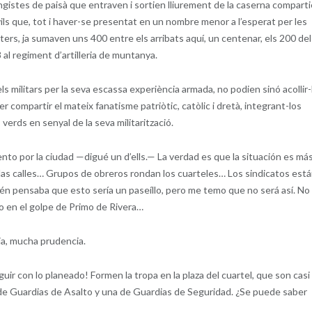
angistes de paisà que entraven i sortien lliurement de la caserna compart
ivils que, tot i haver-se presentat en un nombre menor a l’esperat per les
arters, ja sumaven uns 400 entre els arribats aquí, un centenar, els 200 del
 al regiment d’artilleria de muntanya.
s militars per la seva escassa experiència armada, no podien sinó acollir-
r compartir el mateix fanatisme patriòtic, catòlic i dretà, integrant-los
verds en senyal de la seva militarització.
to por la ciudad —digué un d’ells.— La verdad es que la situación es má
 las calles… Grupos de obreros rondan los cuarteles… Los sindicatos est
én pensaba que esto sería un paseíllo, pero me temo que no será así. No
 o en el golpe de Primo de Rivera…
ia, mucha prudencia.
r con lo planeado! Formen la tropa en la plaza del cuartel, que son casi 
 de Guardias de Asalto y una de Guardias de Seguridad. ¿Se puede saber