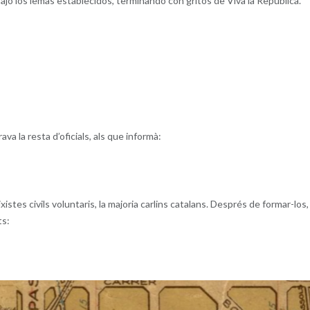
jo los lemas establecidos, terminando con gritos de Viva la República.
a la resta d’oficials, als que informà:
xistes civils voluntaris, la majoria carlins catalans. Després de formar-los,
ts: