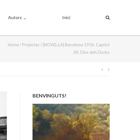
Autors
Inici
Home
/
Projectes
/
[NOVEL·LA] Barcelona 1936. Capítol
XII. Dins dels Docks
Navegació
d'entrades
BENVINGUTS!