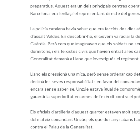
preparatius. Aquest era un dels principals centres operati
Barcelona, era l’enllaç i el representant directe del gener
La policia catalana havia sabut que era facciós dos dies a
d’assalt Valdés. En descobrir-ho, el Govern va radiar la d
Guàrdia. Però com que imaginaven que els soldats no sent
dormitoris, i els feixistes civils que havien entrat a les 
Generalitat demanà a Llano que investigués el regiment pe
Llano els pressionà una mica, però sense ordenar cap det
declinà les seves responsabilitats en favor del comandant
encara sense saber-se, Unzúe estava igual de compromès a
garantir la superioritat en armes de l’exèrcit contra el 
Els oficials d’artilleria d’aquest quarter estaven molt segu
del mateix comandant Unzúe, els que dos anys abans hav
contra el Palau de la Generalitat.