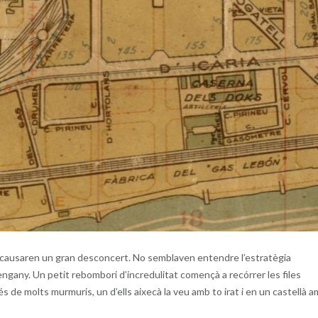
ls causaren un gran desconcert. No semblaven entendre l’estratègia
engany. Un petit rebombori d’incredulitat començà a recórrer les files
s de molts murmuris, un d’ells aixecà la veu amb to irat i en un castellà 