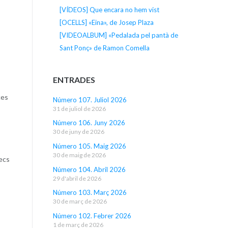
[VÍDEOS] Que encara no hem vist
[OCELLS] «Eina», de Josep Plaza
[VIDEOALBUM] «Pedalada pel pantà de
Sant Ponç» de Ramon Comella
ENTRADES
ces
Número 107. Juliol 2026
31 de juliol de 2026
Número 106. Juny 2026
30 de juny de 2026
Número 105. Maig 2026
30 de maig de 2026
recs
Número 104. Abril 2026
29 d'abril de 2026
Número 103. Març 2026
30 de març de 2026
Número 102. Febrer 2026
1 de març de 2026