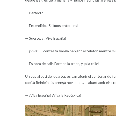
desde las tres de la mañana y hemos hecho las arengas ba
— Perfecto.
— Entendido. ¡Salimos entonces!
— Suerte, y ¡Viva España!
— ¡Viva! — contestà Varela penjant el telèfon mentre mirav
— Es hora de salir. Formen la tropa, y ¡a la calle!
Un cop al pati del quarter, es van afegir el centenar de fei
capità Reinlein els arengà novament, acabant amb els cri
— ¡Viva España! ¡Viva la República!