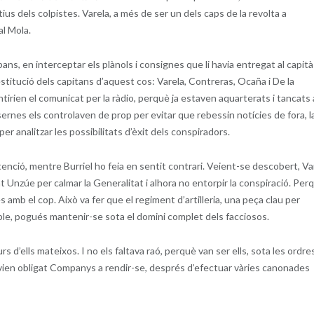
us dels colpistes. Varela, a més de ser un dels caps de la revolta a
al Mola.
bans, en interceptar els plànols i consignes que li havia entregat al capità
estitució dels capitans d’aquest cos: Varela, Contreras, Ocaña i De la
irien el comunicat per la ràdio, perquè ja estaven aquarterats i tancats 
casernes els controlaven de prop per evitar que rebessin notícies de fora, l
r analitzar les possibilitats d’èxit dels conspiradors.
enció, mentre Burriel ho feia en sentit contrari. Veient-se descobert, Va
 Unzúe per calmar la Generalitat i alhora no entorpir la conspiració. Per
mb el cop. Això va fer que el regiment d’artilleria, una peça clau per
poble, pogués mantenir-se sota el domini complet dels facciosos.
rs d’ells mateixos. I no els faltava raó, perquè van ser ells, sota les ordre
ien obligat Companys a rendir-se, després d’efectuar vàries canonades