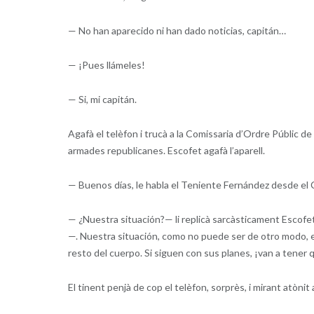
— No han aparecido ni han dado noticias, capitán…
— ¡Pues llámeles!
— Si, mi capitán.
Agafà el telèfon i trucà a la Comissaria d’Ordre Públic de
armades republicanes. Escofet agafà l’aparell.
— Buenos días, le habla el Teniente Fernández desde el C
— ¿Nuestra situación?— li replicà sarcàsticament Escofet 
—. Nuestra situación, como no puede ser de otro modo, es 
resto del cuerpo. Si siguen con sus planes, ¡van a tener
El tinent penjà de cop el telèfon, sorprès, i mirant atònit 