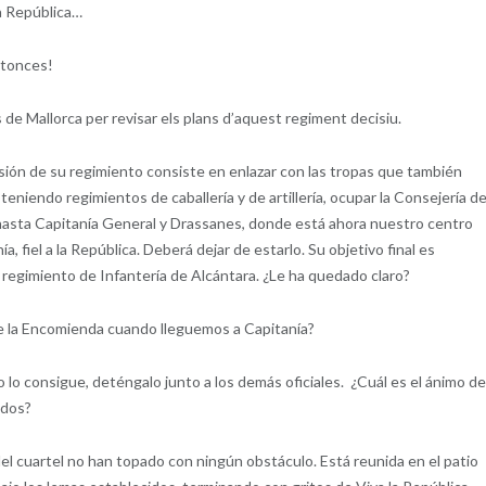
la República…
entonces!
 de Mallorca per revisar els plans d’aquest regiment decisiu.
ón de su regimiento consiste en enlazar con las tropas que también
 teniendo regimientos de caballería y de artillería, ocupar la Consejería d
r hasta Capitanía General y Drassanes, donde está ahora nuestro centro
, fiel a la República. Deberá dejar de estarlo. Su objetivo final es
 regimiento de Infantería de Alcántara. ¿Le ha quedado claro?
de la Encomienda cuando lleguemos a Capitanía?
o lo consigue, deténgalo junto a los demás oficiales. ¿Cuál es el ánimo de
ados?
 del cuartel no han topado con ningún obstáculo. Está reunida en el patio