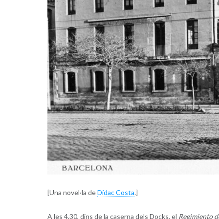
[Una novel·la de
Dídac Costa
.]
A les 4.30, dins de la caserna dels Docks, el
Regimiento d