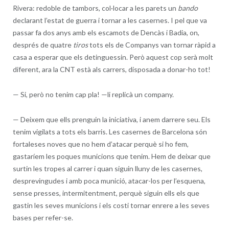
Rivera: redoble de tambors, col·locar a les parets un
bando
declarant l’estat de guerra i tornar a les casernes. I pel que va
passar fa dos anys amb els escamots de Dencàs i Badia, on,
després de quatre
tiros
tots els de Companys van tornar ràpid a
casa a esperar que els detinguessin. Però aquest cop serà molt
diferent, ara la CNT està als carrers, disposada a donar-ho tot!
— Si, p
erò no tenim cap pla! —li replicà un company.
—
Deixem que ells prenguin la iniciativa, i anem darrere seu. Els
tenim vigilats a tots els barris. Les casernes de Barcelona són
fortaleses noves que no hem d’atacar perquè si ho fem,
gastaríem les poques municions que tenim. Hem de deixar que
surtin les tropes al carrer i quan siguin lluny de les casernes,
desprevingudes i amb poca munició, atacar-los per l’esquena,
sense presses, intermitentment, perquè siguin ells els que
gastin les seves municions i els costi tornar enrere a les seves
bases per refer-se.