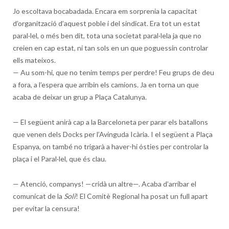
Jo escoltava bocabadada. Encara em sorprenia la capacitat
d’organització d’aquest poble i del sindicat. Era tot un estat
paral·lel, o més ben dit, tota una societat paral·lela ja que no
creien en cap estat, ni tan sols en un que poguessin controlar
ells mateixos.
—
Au som-hi, que no tenim temps per perdre! Feu grups de deu
a fora, a l’espera que arribin els camions. Ja en torna un que
acaba de deixar un grup a Plaça Catalunya.
—
El següent anirà cap a la Barceloneta per parar els batallons
que venen dels Docks per l’Avinguda Icària. I el següent a Plaça
Espanya, on també no trigarà a haver-hi ósties per controlar la
plaça i el Paral·lel, que és clau.
—
Atenció, companys! —cridà un altre—. Acaba d’arribar el
comunicat de la
Soli
! El Comitè Regional ha posat un full apart
per evitar la censura!