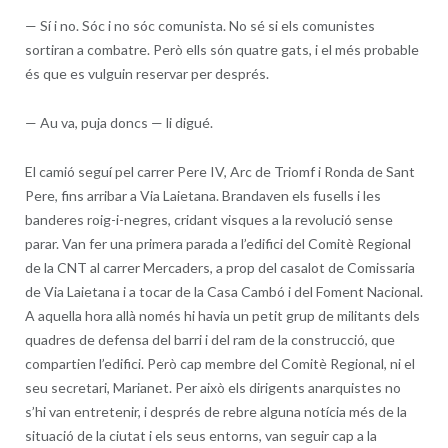
—
Sí i no. Sóc i no sóc comunista. No sé si els comunistes
sortiran a combatre. Però ells són quatre gats, i el més probable
és que es vulguin reservar per després.
—
Au va, puja doncs — li digué.
El camió seguí pel carrer Pere IV, Arc de Triomf i Ronda de Sant
Pere, fins arribar a Via Laietana. Brandaven els fusells i les
banderes roig-i-negres, cridant visques a la revolució sense
parar. Van fer una primera parada a l’edifici del Comitè Regional
de la CNT al carrer Mercaders, a prop del casalot de Comissaria
de Via Laietana i a tocar de la Casa Cambó i del Foment Nacional.
A aquella hora allà només hi havia un petit grup de militants dels
quadres de defensa del barri i del ram de la construcció, que
compartien l’edifici. Però cap membre del Comitè Regional, ni el
seu secretari, Marianet. Per això els dirigents anarquistes no
s’hi van entretenir, i després de rebre alguna notícia més de la
situació de la ciutat i els seus entorns, van seguir cap a la