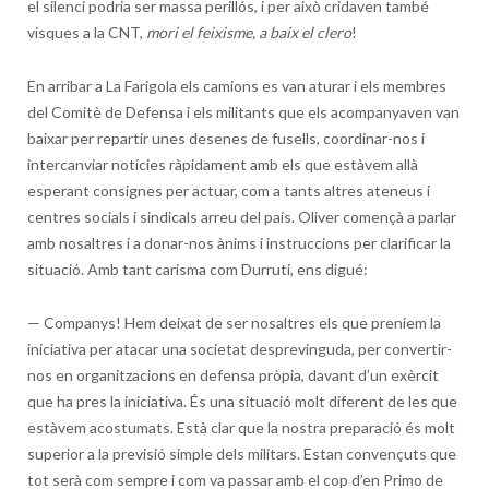
el silenci podria ser massa perillós, i per això cridaven també
visques a la CNT,
mori el feixisme, a baix el clero
!
En arribar a La Farigola els camions es van aturar i els membres
del Comitè de Defensa i els militants que els acompanyaven van
baixar per repartir unes desenes de fusells, coordinar-nos i
intercanviar notícies ràpidament amb els que estàvem allà
esperant consignes per actuar, com a tants altres ateneus i
centres socials i sindicals arreu del país. Oliver començà a parlar
amb nosaltres i a donar-nos ànims i instruccions per clarificar la
situació. Amb tant carisma com Durruti, ens digué:
—
Companys! Hem deixat de ser nosaltres els que preníem la
iniciativa per atacar una societat desprevinguda, per convertir-
nos en organitzacions en defensa pròpia, davant d’un exèrcit
que ha pres la iniciativa. És una situació molt diferent de les que
estàvem acostumats. Està clar que la nostra preparació és molt
superior a la previsió simple dels militars. Estan convençuts que
tot serà com sempre i com va passar amb el cop d’en Primo de