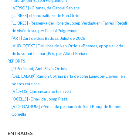
natura», per Eusebi Puigdemunt
[VERSOS] «Gitana», de Gabriel Salvans
[LLIBRES] «Tronc balit, 5» de Nan Orriols
[LLIBRES] «Ressenya del llibre de Josep Verdaguer i Farrès «Recull
de vivències»», per Eusebi Puigdemunt
[ART] L’art de Lluís Badosa. Juliol de 2026
[AUDIOTEXT] Del llibre de Nan Orriols «Poemes, epopeia i oda
de lo somni i la mar (IV)», per Albert Freixer
REPORTS
[El Periscopi] Amb Silvia Orriols
[DEL CALAIX] Ramon Cotrina parla de John Langdon-Davies i els
poetes catalans
[VÍDEOS] Que encara no hem vist
[OCELLS] «Eina», de Josep Plaza
[VIDEOALBUM] «Pedalada pel pantà de Sant Ponç» de Ramon
Comella
ENTRADES