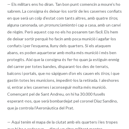
—
Els militars ens ho diran. Tan bon punt comencin a moure’s ho
sabrem. La consigna és deixar-los sortir de les casernes confiats
en que serà un colp d’estat com tants altres, amb quatre
tiros
,
alguna canonada, un
pronunciamiento
i cap a casa, amb un canvi
de règim. Però aquest cop no els ho posarem tan fàcil. Els hem
de deixar sortir perquè ho facin amb poca munició i agafar-los
confiats i per l’esquena, lluny dels quarters. Si els ataquem
abans, es poden aquarterar amb molta més munició i més ben
protegits. Així que la consigna és fer-ho quan ja estiguin enmig
del carrer per totes bandes, disparant-los des de terrats,
balcons i portals, que no sàpiguen d’on els cauen els
tiros
, i que
gastin totes les municions, impedint-los la retirada. I aleshores
si, entrar a les casernes i aconseguir molta més munició.
Començant pel de Sant Andreu, on hi ha 30.000 fusells
esperant-nos, que serà bombardejat pel coronel Díaz Sandino,
que ja controla l’Aeronàutica del Prat.
—
Aquí tenim el mapa de la ciutat amb els quarters i les tropes
que hi ha a cadascun — digué un altre militant mentre