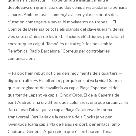
desplegava un gran mapa que dos companys ajudaren a penjar a
la paret. Amb un fusell començà a assenyalar els punts de la
ciutat on començava a haver-hi moviments de tropes.— El
Comitè de Defensa té tots els plànols del clavegueram, de les
vies subterrànies i de les instal·lacions elèctriques per tallar el
corrent quan calgui. També és estratègic fer-nos amb la
Telefònica, Ràdio Barcelona i Correus per controlar les
comunicacions.
—
Fa poc hem rebut notícies dels moviments dels quarters —
digué un altre—. Escolteu bé, perquè ens hi va la vida! Sabem
que un regiment de cavalleria va cap a Plaça Espanya; el del
quarter de Lepant va cap al Cinc d’Oros. El de la Caserna de
Sant Andreu s’ha dividit en dues columnes; una que circumval·la
Barcelona i l’altra que va cap a Plaça Catalunya de forma
transversal. L’artilleria de la caserna dels Docks ja va per
l’Avinguda Icària cap a Pla de Palau i el port, per enllaçar amb
Capitania General. Aquí creiem que és on haurem d’anar