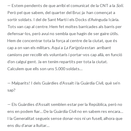
—
Estem pendents de que arribi el comunicat de la CNT a la
Soli
.
Però pel que sabem, del quarter del Bruc ja han començat a
sortir soldats. I del de Sant Martí i els Docks d’Avinguda Icària.
Tots van cap al centre. Hem fet moltes barricades als barris per
defensar-los, però avui no sembla que hagin de ser gaire útils.
Hem de concentrar tota la força al centre de la ciutat, que és
cap a on van els militars. Aquí a
La Farigola
estan arribant
camions per recollir els voluntaris i portar-vos cap allà, en funció
d’on calgui gent. Ja en tenim repartits per tota la ciutat.
Calculem que ells son uns 5.000 soldats…
—
Malparits! I dels Guàrdies d’Assalt i la Guàrdia Civil, què se’n
sap?
—
Els Guàrdies d’Assalt semblen estar per la República, però no
ens en podem fiar… De la Guàrdia Civil no en sabem res encara…
I la Generalitat segueix sense donar-nos ni un fusell, alhora que
ens diu d’anar a lluitar…