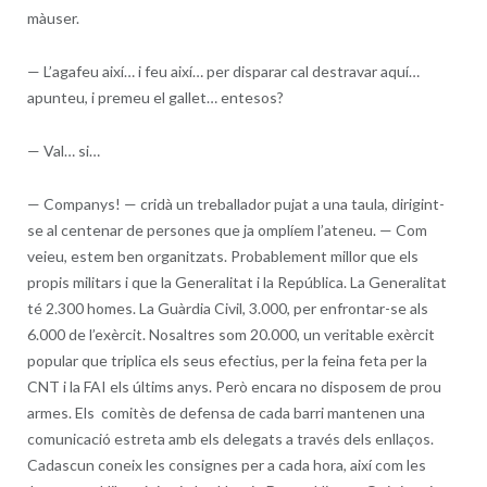
màuser.
—
L’agafeu així… i feu així… per disparar cal destravar aquí…
apunteu, i premeu el gallet… entesos?
—
Val… si…
—
Companys! — cridà un treballador pujat a una taula, dirigint-
se al centenar de persones que ja omplíem l’ateneu. — Com
veieu, estem ben organitzats. Probablement millor que els
propis militars i que la Generalitat i la República. La Generalitat
té 2.300 homes. La Guàrdia Civil, 3.000, per enfrontar-se als
6.000 de l’exèrcit. Nosaltres som 20.000, un veritable exèrcit
popular que triplica els seus efectius, per la feina feta per la
CNT i la FAI els últims anys. Però encara no disposem de prou
armes. Els comitès de defensa de cada barri mantenen una
comunicació estreta amb els delegats a través dels enllaços.
Cadascun coneix les consignes per a cada hora, així com les