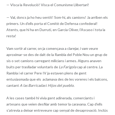
—
Visca la Revolució! Visca el Comunisme Llibertari!
—
Val, doncs ja ho heu sentit! Som-hi, als camions! Ja arriben els
primers. Un d’ells porta el Comitè de Defensa confederal!
Atents, que hi ha en Durruti, en Garcia Oliver, l’Ascaso i tota la
resta!
Vam sortir al carrer, on ja començava a clarejar, i vam veure
aproximar-se des de dalt de la Rambla del Poble Nou un grup de
sis o set camions carregant milicians i armes. Alguns anaven
buits per traslladar voluntaris de
La Farigola
cap al centre. La
Rambla i el carrer Pere IV ja estaven plens de gent
entusiasmada que els aclamava des de les voreres i els balcons,
cantant
A las Barricadas
i
Hijos del pueblo
.
A les cases també hi vivia gent adinerada, comerciants i
artesans que veien desfilar amb temor la caravana. Cap d’ells
s’atrevia a deixar entreveure cap senyal de desaprovació. Inclús