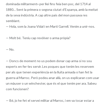
dominada militarment» per llei fins feia ben poc, del 1714 al
1880… Sent la primera o segona ciutat d’Espanya, amb la meitat
de la seva indústria. A cap altre país del mon passava res
semblant.
—
Hola, som la Joana Vidal i en Martí Garrell. Venim a unir-nos.
—
Molt bé. Teniu cap revòlver o arma pròpia?
—
No.
—
Doncs de moment no us podem donar cap arma si no sou
experts en fer-les servir. Les poques que tenim les reservem
per als que tenen experiència en la lluita armada o han fet la
guerra al Marroc. Però podeu anar allà, on us explicaran com usar
un màuser o un winchester, que és el que tenim per ara. Sabeu
com funcionen?
—
Bé, jo he fet el servei militar al Marroc, i em va tocar estar a