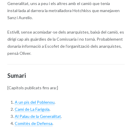
Generalitat, uns a peu i els altres amb el camió que tenia
instal·lada al darrera la metralladora Hotchkiss que manejaven
Sanz i Aurelio.
Estivill, sense acomiadar-se dels anarquistes, baixà del camió, es
dirigí cap als guàrdies de la Comissaria i no tornà. Probablement
donaria informació a Escofet de l’organització dels anarquistes,
pensà Oliver.
Sumari
[Capítols publicats fins ara:]
A un pis del Poblenou
.
Camí de La Farigola
.
Al Palau de la Generalitat
.
Comitès de Defensa
.