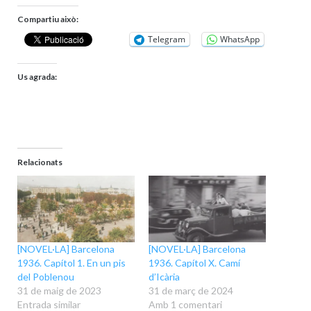
Compartiu això:
Telegram
WhatsApp
Us agrada:
Relacionats
[NOVEL·LA] Barcelona
[NOVEL·LA] Barcelona
1936. Capítol 1. En un pis
1936. Capítol X. Camí
del Poblenou
d’Icària
31 de maig de 2023
31 de març de 2024
Entrada similar
Amb 1 comentari