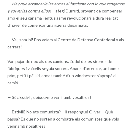
—
Hay que arrancarle las armas al fascismo con lo que tengamos,
y volverlas contra ellos
!
—afegí Durruti, provant de compensar
amb el seu carisma i entusiasme revolucionari la dura realitat
d’haver de començar una guerra desarmats.
—
Val, som-hi! Ens veiem al Centre de Defensa Confederal o als
carrers!
Van pujar de nou als dos camions. L’udol de les sirenes de
fàbriques i vaixells seguia sonant. Abans d’arrencar, un home
prim, petit i pàl·lid, armat també d’un winchester s’apropà al
camió.
—
Sóc Estivill, deixeu-me venir amb vosaltres!
—
Estivill? No ets comunista? —li respongué Oliver— Què
passa? És que no surten a combatre els comunistes que vols
venir amb nosaltres?