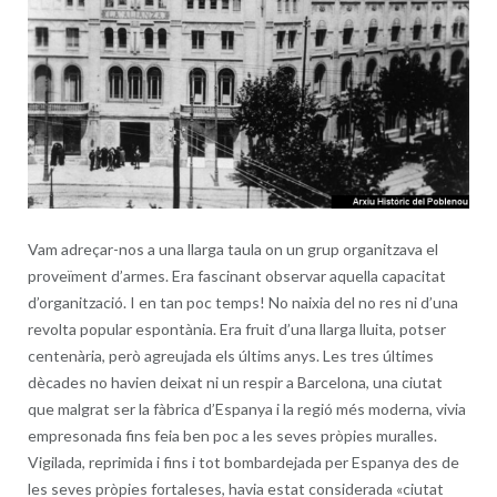
Vam adreçar-nos a una llarga taula on un grup organitzava el
proveïment d’armes. Era fascinant observar aquella capacitat
d’organització. I en tan poc temps! No naixia del no res ni d’una
revolta popular espontània. Era fruit d’una llarga lluita, potser
centenària, però agreujada els últims anys. Les tres últimes
dècades no havien deixat ni un respir a Barcelona, una ciutat
que malgrat ser la fàbrica d’Espanya i la regió més moderna, vivia
empresonada fins feia ben poc a les seves pròpies muralles.
Vigilada, reprimida i fins i tot bombardejada per Espanya des de
les seves pròpies fortaleses, havia estat considerada «ciutat