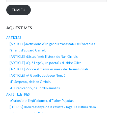
electrònica
ENVIEU
AQUEST MES
ARTICLES
[ARTICLE]«Reflexions d’un gandul fracassat» De l’Arcàdia a
l’infern, d’Eduard Garrell.
[ARTICLE] «Llistes i més llistes», de Nan Orriols
[ARTICLE] «Què llegeix, un poeta?» d’Isidre Oller
[ARTICLE] «Sobre el menys és més», de Helena Bonals
[ARTICLE] «A Gaudí», de Josep Nogué
«El Serpent», de Nan Orriols.
«El Predicador», de Jordi Remolins
ARTS I LLETRES
«Curiositats lingüístiques», d’Esther Pujadas.
[LLIBRES] Breu ressenya de la revista «Taga. La cultura de la