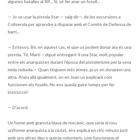
algunes batalles al Rif… Sí, sé fer anar un fusell…
—
Jo se usar la pistola Star — vaig dir—, de les excursions a
Collserola per aprendre a disparar amb el Comitè de Defensa de
barri…
—
Entesos. Bé, en aquest cas, el que us podem donar ara és una
pistola. Té, Martí —digué entregant-li una Star, molt popular
entre els anarquistes durant l’època del pistolerisme per la seva
mida reduïda.— Quan tinguem més armes, ja us en donarem una
altra. Aneu allà igualment, on en Joan us explicarà com
funcionen els fusells. No ens queda gaire temps per fer
instrucció!
—
D’acord.
Un home amb granota blava de mecànic, que seria el nou
uniforme anarquista a la ciutat, ens explicà en cinc minuts junt
amb uns altres deu o quinze voluntaris, com funcionava el