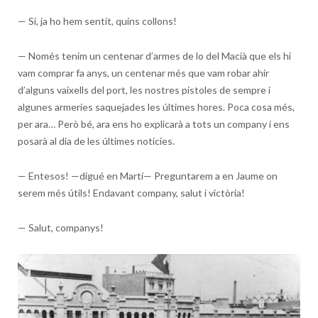
—
Si, ja ho hem sentit, quins collons!
—
Només tenim un centenar d’armes de lo del Macià que els hi
vam comprar fa anys, un centenar més que vam robar ahir
d’alguns vaixells del port, les nostres pistoles de sempre i
algunes armeries saquejades les últimes hores. Poca cosa més,
per ara… Però bé, ara ens ho explicarà a tots un company i ens
posarà al dia de les últimes notícies.
—
Entesos! —digué en Martí— Preguntarem a en Jaume on
serem més útils! Endavant company, salut i victòria!
—
Salut, companys!