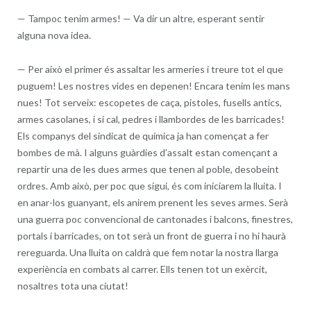
—
Tampoc tenim armes! — Va dir un altre, esperant sentir
alguna nova idea.
—
Per això el primer és assaltar les armeries i treure tot el que
puguem! Les nostres vides en depenen! Encara tenim les mans
nues! Tot serveix: escopetes de caça, pistoles, fusells antics,
armes casolanes, i si cal, pedres i llambordes de les barricades!
Els companys del sindicat de química ja han començat a fer
bombes de mà. I alguns guàrdies d’assalt estan començant a
repartir una de les dues armes que tenen al poble, desobeint
ordres. Amb això, per poc que sigui, és com iniciarem la lluita. I
en anar-los guanyant, els anirem prenent les seves armes. Serà
una guerra poc convencional de cantonades i balcons, finestres,
portals i barricades, on tot serà un front de guerra i no hi haurà
rereguarda. Una lluita on caldrà que fem notar la nostra llarga
experiència en combats al carrer. Ells tenen tot un exèrcit,
nosaltres tota una ciutat!