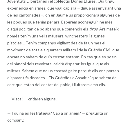
Joventuts Llibertàries i el col·lectiu Dones Lliures. Qui tingui
experiència en armes, que vagi cap allà —digué assenyalant una
de les cantonades—, on en Jaume us proporcionarà algunes de
les poques que tenim per ara. Esperem aconseguir-ne més
d’aquí poc, tan de bo abans que comencin els
tiros
. Ara mateix
només tenim uns vells màusers, winchesters i algunes
pistoles… Tenim companys vigilant des de fa un mes el
moviment de tots els quarters militars i de la Guàrdia Civil, que
encara no sabem de quin costat estaran. En cas que es posin
del bàndol dels revoltats, caldrà disparar-los igual que als
militars. Sabem que no us costarà gaire perquè ells ens porten
disparant fa dècades… Els Guàrdies d’Assalt sí que sabem del
cert que estan del costat del poble, i lluitarem amb ells.
—
Visca! — cridaren alguns.
—
I quina és l’estratègia? Cap a on anem? — preguntà un
company.