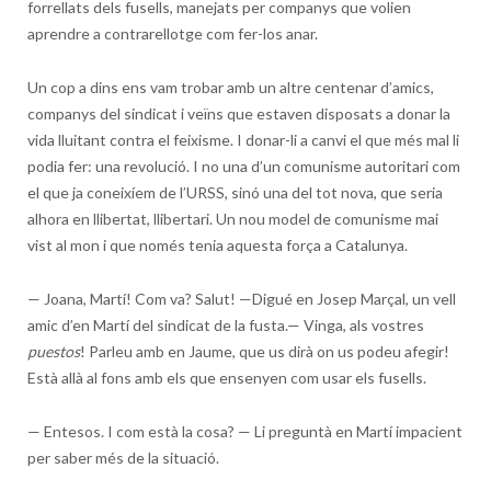
forrellats dels fusells, manejats per companys que volien
aprendre a contrarellotge com fer-los anar.
Un cop a dins ens vam trobar amb un altre centenar d’amics,
companys del sindicat i veïns que estaven disposats a donar la
vida lluitant contra el feixisme. I donar-li a canvi el que més mal li
podia fer: una revolució. I no una d’un comunisme autoritari com
el que ja coneixíem de l’URSS, sinó una del tot nova, que seria
alhora en llibertat, llibertari. Un nou model de comunisme mai
vist al mon i que només tenia aquesta força a Catalunya.
—
Joana, Martí! Com va? Salut! —Digué en Josep Marçal, un vell
amic d’en Martí del sindicat de la fusta.— Vinga, als vostres
puestos
! Parleu amb en Jaume, que us dirà on us podeu afegir!
Està allà al fons amb els que ensenyen com usar els fusells.
—
Entesos. I com està la cosa? — Li preguntà en Martí impacient
per saber més de la situació.