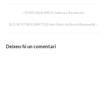
Navegació
[VIDEOALBUM] De Salarça a Rocabruna
d'entrades
[LES NOSTRES ERMITES] Sant Martí de Brocà (Berguedà)
Deixeu-hi un comentari