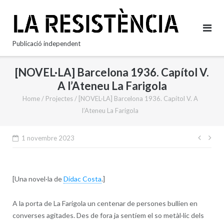
Skip
to
content
Publicació independent
[NOVEL·LA] Barcelona 1936. Capítol V.
A l’Ateneu La Farigola
Home
/
Projectes
/
[NOVEL·LA] Barcelona 1936. Capítol V. A
l’Ateneu La Farigola
Nave
1 novembre 2023
d'en
[Una novel·la de
Dídac Costa
.]
A la porta de La Farigola un centenar de persones bullien en
converses agitades. Des de fora ja sentíem el so metàl·lic dels