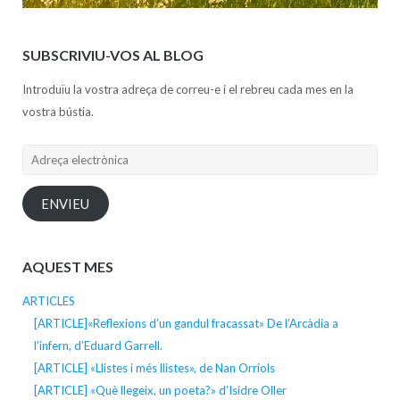
SUBSCRIVIU-VOS AL BLOG
Introduïu la vostra adreça de correu-e i el rebreu cada mes en la
vostra bústia.
Adreça
electrònica
ENVIEU
AQUEST MES
ARTICLES
[ARTICLE]«Reflexions d’un gandul fracassat» De l’Arcàdia a
l’infern, d’Eduard Garrell.
[ARTICLE] «Llistes i més llistes», de Nan Orriols
[ARTICLE] «Què llegeix, un poeta?» d’Isidre Oller