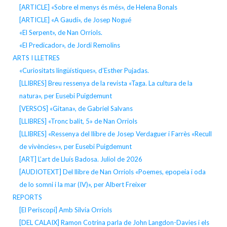
[ARTICLE] «Sobre el menys és més», de Helena Bonals
[ARTICLE] «A Gaudí», de Josep Nogué
«El Serpent», de Nan Orriols.
«El Predicador», de Jordi Remolins
ARTS I LLETRES
«Curiositats lingüístiques», d’Esther Pujadas.
[LLIBRES] Breu ressenya de la revista «Taga. La cultura de la
natura», per Eusebi Puigdemunt
[VERSOS] «Gitana», de Gabriel Salvans
[LLIBRES] «Tronc balit, 5» de Nan Orriols
[LLIBRES] «Ressenya del llibre de Josep Verdaguer i Farrès «Recull
de vivències»», per Eusebi Puigdemunt
[ART] L’art de Lluís Badosa. Juliol de 2026
[AUDIOTEXT] Del llibre de Nan Orriols «Poemes, epopeia i oda
de lo somni i la mar (IV)», per Albert Freixer
REPORTS
[El Periscopi] Amb Silvia Orriols
[DEL CALAIX] Ramon Cotrina parla de John Langdon-Davies i els