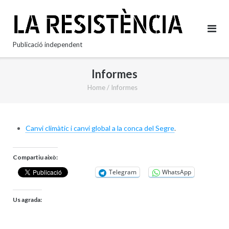
Skip
to
content
Publicació independent
Informes
Home
/
Informes
Canvi climàtic i canvi global a la conca del Segre
.
Compartiu això:
Telegram
WhatsApp
Us agrada: