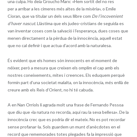
una culpa. Ho deia Groucho Marx: «Hem sortit del no res
per a arribar a les cimeres més altes de la misèria», o Emile
Cioran, que va titular un dels seus llibre com
De l’incovenient
d’haver nascut.
Llàstima que els judeo-cristians de seguida es
van inventar coses com la salvació i l’esperança, dues coses que
menen directament a la pèrdua de la innocència, aquell estat
que no cal definir i que actua d’acord amb la naturalesa.
És evident que els homes són innocents en el moment de
néixer, però a mesura que creixen els omplim el cap amb els
nostres coneixements, mites i creences. Els eduquem perquè
formin part d’una societat malalta, on la innocència, més enllà de
creure amb els Reis d’Orient, no hi té cabuda.
A en Nan Orriols li agrada molt una frase de Fernando Pessoa
que diu que «la natura no recorda, aquí rau la seva bellesa»
.
De la
innocència crec que es podria dir el mateix. No es pot recordar
sense profanar-la. Sols guardem un munt d’anècdotes en el
record que rememorades totes plegades fa la impressió que