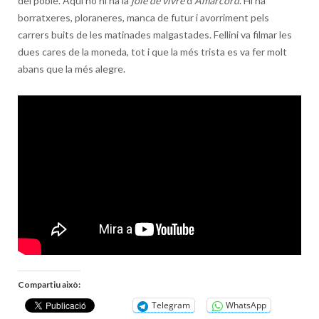
del poble. Aquí no hi ha la
joie de vivre
d’
Amarcord
. Hi ha
borratxeres, ploraneres, manca de futur i avorriment pels
carrers buits de les matinades malgastades. Fellini va filmar les
dues cares de la moneda, tot i que la més trista es va fer molt
abans que la més alegre.
Compartiu això:
Telegram
WhatsApp