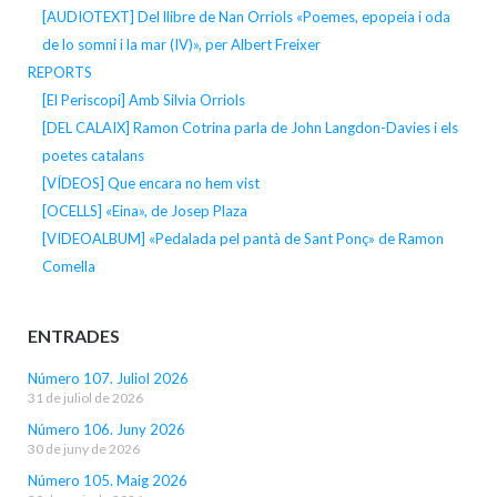
[AUDIOTEXT] Del llibre de Nan Orriols «Poemes, epopeia i oda
de lo somni i la mar (IV)», per Albert Freixer
REPORTS
[El Periscopi] Amb Silvia Orriols
[DEL CALAIX] Ramon Cotrina parla de John Langdon-Davies i els
poetes catalans
[VÍDEOS] Que encara no hem vist
[OCELLS] «Eina», de Josep Plaza
[VIDEOALBUM] «Pedalada pel pantà de Sant Ponç» de Ramon
Comella
ENTRADES
Número 107. Juliol 2026
31 de juliol de 2026
Número 106. Juny 2026
30 de juny de 2026
Número 105. Maig 2026