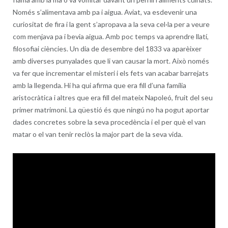
Només s’alimentava amb pa i aigua. Aviat, va esdevenir una
curiositat de fira i la gent s’apropava a la seva cel·la per a veure
com menjava pa i bevia aigua. Amb poc temps va aprendre llatí,
filosofiai ciències. Un dia de desembre del 1833 va aparèixer
amb diverses punyalades que li van causar la mort. Això només
va fer que incrementar el misteri i els fets van acabar barrejats
amb la llegenda. Hi ha qui afirma que era fill d’una família
aristocràtica i altres que era fill del mateix Napoleó, fruit del seu
primer matrimoni. La qüestió és que ningú no ha pogut aportar
dades concretes sobre la seva procedència i el per què el van
matar o el van tenir reclòs la major part de la seva vida.