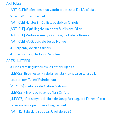
ARTICLES
[ARTICLE]«Reflexions d’un gandul fracassat» De l’Arcàdia a
l’infern, d’Eduard Garrell.
[ARTICLE] «Llistes i més llistes», de Nan Orriols
[ARTICLE] «Què llegeix, un poeta?» d’Isidre Oller
[ARTICLE] «Sobre el menys és més», de Helena Bonals
[ARTICLE] «A Gaudí», de Josep Nogué
«El Serpent», de Nan Orriols.
«El Predicador», de Jordi Remolins
ARTS I LLETRES
«Curiositats lingüístiques», d’Esther Pujadas.
[LLIBRES] Breu ressenya de la revista «Taga. La cultura de la
natura», per Eusebi Puigdemunt
[VERSOS] «Gitana», de Gabriel Salvans
[LLIBRES] «Tronc balit, 5» de Nan Orriols
[LLIBRES] «Ressenya del llibre de Josep Verdaguer i Farrès «Recull
de vivències»», per Eusebi Puigdemunt
[ART] L’art de Lluís Badosa. Juliol de 2026