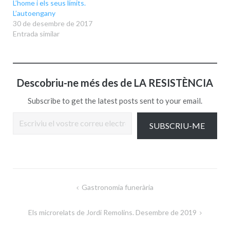
L’home i els seus límits.
L’autoengany
30 de desembre de 2017
Entrada similar
Descobriu-ne més des de LA RESISTÈNCIA
Subscribe to get the latest posts sent to your email.
Escriviu el vostre correu electrònic…
SUBSCRIU-ME
Navegació
Gastronomia funerària
d'entrades
Els microrelats de Jordi Remolins. Desembre de 2019