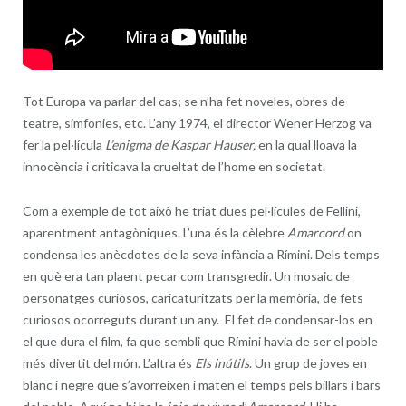
Tot Europa va parlar del cas; se n’ha fet noveles, obres de
teatre, simfonies, etc. L’any 1974, el director Wener Herzog va
fer la pel·lícula
L’enigma de Kaspar Hauser,
en la qual lloava la
innocència i criticava la crueltat de l’home en societat.
Com a exemple de tot això he triat dues pel·lícules de Fellini,
aparentment antagòniques. L’una és la cèlebre
Amarcord
on
condensa les anècdotes de la seva infància a Rímini. Dels temps
en què era tan plaent pecar com transgredir. Un mosaic de
personatges curiosos, caricaturitzats per la memòria, de fets
curiosos ocorreguts durant un any. El fet de condensar-los en
el que dura el film, fa que sembli que Rímini havia de ser el poble
més divertit del món. L’altra és
Els inútils
. Un grup de joves en
blanc i negre que s’avorreixen i maten el temps pels billars i bars