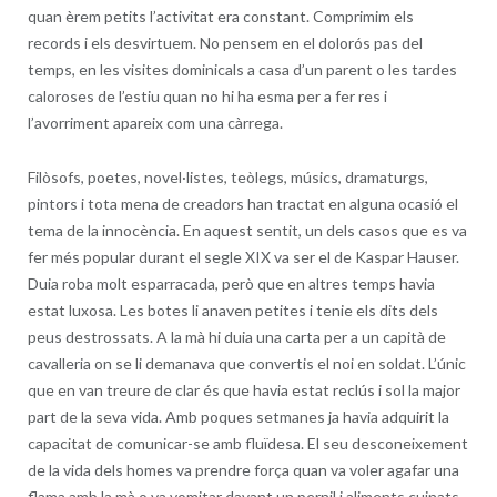
quan èrem petits l’activitat era constant. Comprimim els
records i els desvirtuem. No pensem en el dolorós pas del
temps, en les visites dominicals a casa d’un parent o les tardes
caloroses de l’estiu quan no hi ha esma per a fer res i
l’avorriment apareix com una càrrega.
Filòsofs, poetes, novel·listes, teòlegs, músics, dramaturgs,
pintors i tota mena de creadors han tractat en alguna ocasió el
tema de la innocència. En aquest sentit, un dels casos que es va
fer més popular durant el segle XIX va ser el de Kaspar Hauser.
Duia roba molt esparracada, però que en altres temps havia
estat luxosa. Les botes li anaven petites i tenie els dits dels
peus destrossats. A la mà hi duia una carta per a un capità de
cavalleria on se li demanava que convertis el noi en soldat. L’únic
que en van treure de clar és que havia estat reclús i sol la major
part de la seva vida. Amb poques setmanes ja havia adquirit la
capacitat de comunicar-se amb fluïdesa. El seu desconeixement
de la vida dels homes va prendre força quan va voler agafar una
flama amb la mà o va vomitar davant un pernil i aliments cuinats.