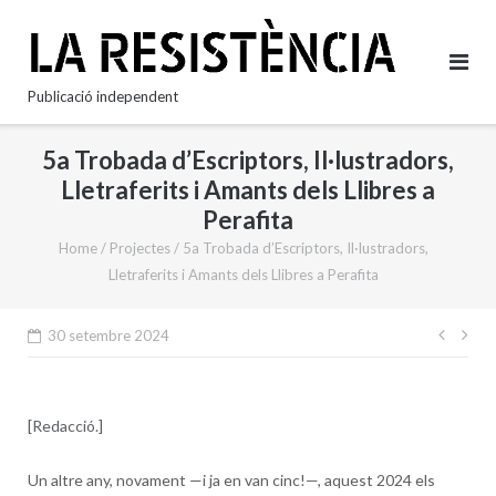
Skip
to
content
Publicació independent
5a Trobada d’Escriptors, Il·lustradors,
Lletraferits i Amants dels Llibres a
Perafita
Home
/
Projectes
/
5a Trobada d’Escriptors, Il·lustradors,
Lletraferits i Amants dels Llibres a Perafita
Nave
30 setembre 2024
d'en
[Redacció.]
Un altre any, novament —i ja en van cinc!—, aquest 2024 els