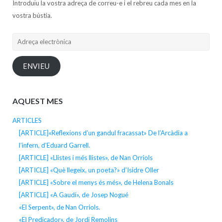
Introduïu la vostra adreça de correu-e i el rebreu cada mes en la
vostra bústia.
Adreça
electrònica
ENVIEU
AQUEST MES
ARTICLES
[ARTICLE]«Reflexions d’un gandul fracassat» De l’Arcàdia a
l’infern, d’Eduard Garrell.
[ARTICLE] «Llistes i més llistes», de Nan Orriols
[ARTICLE] «Què llegeix, un poeta?» d’Isidre Oller
[ARTICLE] «Sobre el menys és més», de Helena Bonals
[ARTICLE] «A Gaudí», de Josep Nogué
«El Serpent», de Nan Orriols.
«El Predicador», de Jordi Remolins