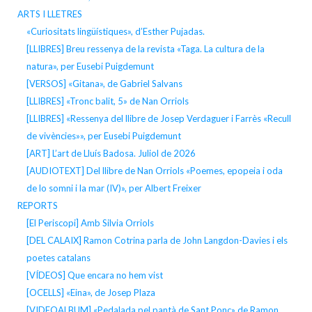
ARTS I LLETRES
«Curiositats lingüístiques», d’Esther Pujadas.
[LLIBRES] Breu ressenya de la revista «Taga. La cultura de la
natura», per Eusebi Puigdemunt
[VERSOS] «Gitana», de Gabriel Salvans
[LLIBRES] «Tronc balit, 5» de Nan Orriols
[LLIBRES] «Ressenya del llibre de Josep Verdaguer i Farrès «Recull
de vivències»», per Eusebi Puigdemunt
[ART] L’art de Lluís Badosa. Juliol de 2026
[AUDIOTEXT] Del llibre de Nan Orriols «Poemes, epopeia i oda
de lo somni i la mar (IV)», per Albert Freixer
REPORTS
[El Periscopi] Amb Silvia Orriols
[DEL CALAIX] Ramon Cotrina parla de John Langdon-Davies i els
poetes catalans
[VÍDEOS] Que encara no hem vist
[OCELLS] «Eina», de Josep Plaza
[VIDEOALBUM] «Pedalada pel pantà de Sant Ponç» de Ramon