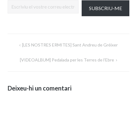
SUBSCRIU-ME
Navegació
[LES NOSTRES ERMITES] Sant Andreu de Gréixer
d'entrades
[VIDEOALBUM] Pedalada per les Terres de l’Ebre
Deixeu-hi un comentari