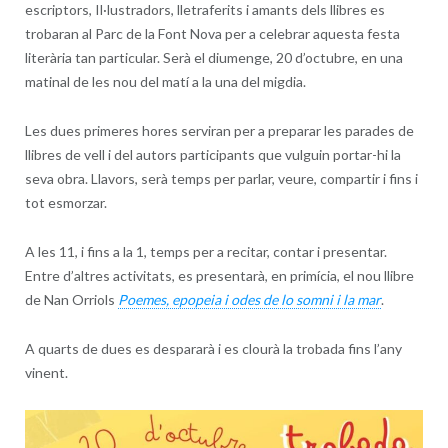
escriptors, Il·lustradors, lletraferits i amants dels llibres es
trobaran al Parc de la Font Nova per a celebrar aquesta festa
literària tan particular. Serà el diumenge, 20 d’octubre, en una
matinal de les nou del matí a la una del migdia.
Les dues primeres hores serviran per a preparar les parades de
llibres de vell i del autors participants que vulguin portar-hi la
seva obra. Llavors, serà temps per parlar, veure, compartir i fins i
tot esmorzar.
A les 11, i fins a la 1, temps per a recitar, contar i presentar.
Entre d’altres activitats, es presentarà, en primícia, el nou llibre
de Nan Orriols
Poemes, epopeia i odes de lo somni i la mar
.
A quarts de dues es despararà i es clourà la trobada fins l’any
vinent.