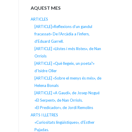
AQUEST MES
ARTICLES
[ARTICLE]«Reflexions d’un gandul
fracassat» De l’Arcàdia a l’infern,
d’Eduard Garrell.
[ARTICLE] «Llistes i més llistes», de Nan
Orriols
[ARTICLE] «Què llegeix, un poeta?»
d’Isidre Oller
[ARTICLE] «Sobre el menys és més», de
Helena Bonals
[ARTICLE] «A Gaudí», de Josep Nogué
«El Serpent», de Nan Orriols.
«El Predicador», de Jordi Remolins
ARTS I LLETRES
«Curiositats lingüístiques», d’Esther
Pujadas.