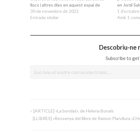
llocs i altres dies en aquest espai de
en Jordi Sa
silenci i tendresa on la terra t’acull sota el
30 de novembre de 2022
podrem resis
1 d'octubre
blau cel infinit, on la soledat respira. T’he
Entrada similar
constatar-h
Amb 1 come
dut flors i he parlat amb…
estel en la 
seguim busc
llunes d’agos
Ens fa…
Descobriu-ne 
Subscribe to get 
Escriviu el vostre correu electrònic…
[ARTICLE] «La bondat», de Helena Bonals
Navegació
[LLIBRES] «Ressenya del llibre de Ramon Plandiura «L’H
d'entrades