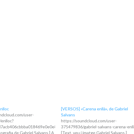
nlloc
[VERSOS] «Carena enllà», de Gabriel
ndcloud.com/user-
Salvans
enlloc?
https://soundcloud.com/user-
d7acb406cbbba018469e0e0e8&utm_source=clipboard&utm_medium=tex
375479836/gabriel-salvans-carena-enll
tografia de Gabriel Salvans.] A
[Text, veu i imatge Gabriel Salvans