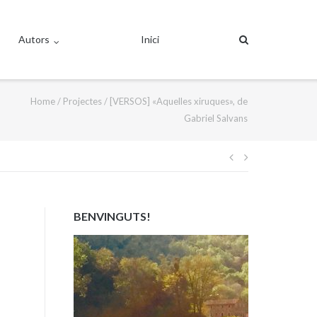
Autors
Inici
Home
/
Projectes
/
[VERSOS] «Aquelles xiruques», de
Gabriel Salvans
Navegació
d'entrades
BENVINGUTS!