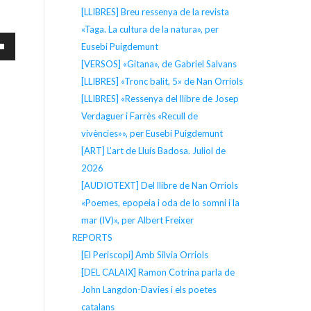
[LLIBRES] Breu ressenya de la revista
«Taga. La cultura de la natura», per
Eusebi Puigdemunt
[VERSOS] «Gitana», de Gabriel Salvans
[LLIBRES] «Tronc balit, 5» de Nan Orriols
[LLIBRES] «Ressenya del llibre de Josep
Verdaguer i Farrès «Recull de
vivències»», per Eusebi Puigdemunt
[ART] L’art de Lluís Badosa. Juliol de
cap
2026
[AUDIOTEXT] Del llibre de Nan Orriols
«Poemes, epopeia i oda de lo somni i la
mar (IV)», per Albert Freixer
entar
REPORTS
[El Periscopi] Amb Silvia Orriols
ir
[DEL CALAIX] Ramon Cotrina parla de
John Langdon-Davies i els poetes
catalans