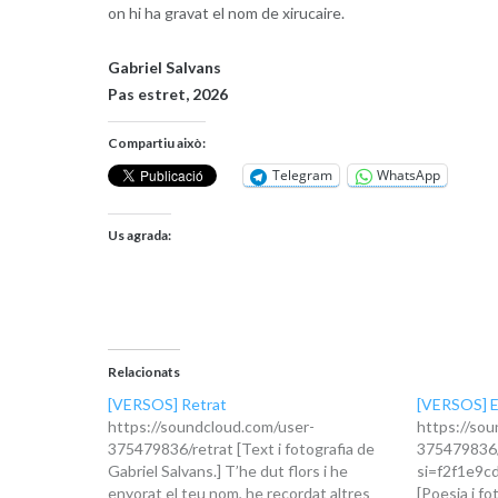
on hi ha gravat el nom de xirucaire.
Gabriel Salvans
Pas estret, 2026
Compartiu això:
Telegram
WhatsApp
Us agrada:
Relacionats
[VERSOS] Retrat
[VERSOS] E
https://soundcloud.com/user-
https://sou
375479836/retrat [Text i fotografia de
375479836/
Gabriel Salvans.] T’he dut flors i he
si=f2f1e9c
enyorat el teu nom, he recordat altres
[Poesia i fo