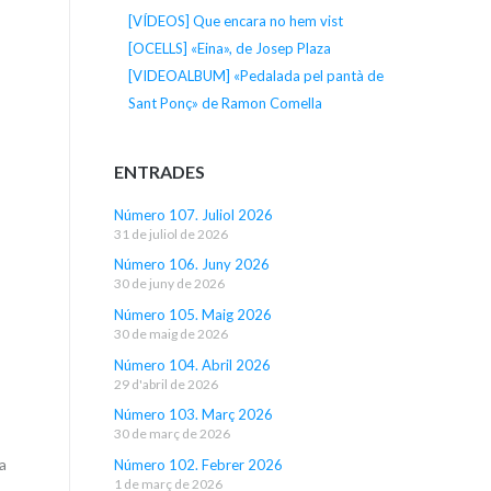
[VÍDEOS] Que encara no hem vist
[OCELLS] «Eina», de Josep Plaza
[VIDEOALBUM] «Pedalada pel pantà de
Sant Ponç» de Ramon Comella
ENTRADES
Número 107. Juliol 2026
31 de juliol de 2026
Número 106. Juny 2026
30 de juny de 2026
Número 105. Maig 2026
30 de maig de 2026
Número 104. Abril 2026
29 d'abril de 2026
Número 103. Març 2026
30 de març de 2026
t&utm_campaign=social_sharing
a
Número 102. Febrer 2026
1 de març de 2026
.]