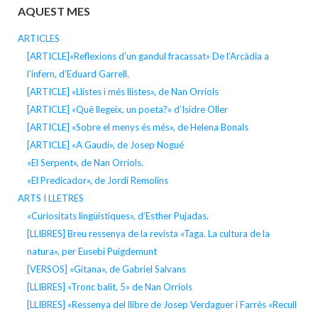
AQUEST MES
ARTICLES
[ARTICLE]«Reflexions d’un gandul fracassat» De l’Arcàdia a
l’infern, d’Eduard Garrell.
[ARTICLE] «Llistes i més llistes», de Nan Orriols
[ARTICLE] «Què llegeix, un poeta?» d’Isidre Oller
[ARTICLE] «Sobre el menys és més», de Helena Bonals
[ARTICLE] «A Gaudí», de Josep Nogué
«El Serpent», de Nan Orriols.
«El Predicador», de Jordi Remolins
ARTS I LLETRES
«Curiositats lingüístiques», d’Esther Pujadas.
[LLIBRES] Breu ressenya de la revista «Taga. La cultura de la
natura», per Eusebi Puigdemunt
[VERSOS] «Gitana», de Gabriel Salvans
[LLIBRES] «Tronc balit, 5» de Nan Orriols
[LLIBRES] «Ressenya del llibre de Josep Verdaguer i Farrès «Recull