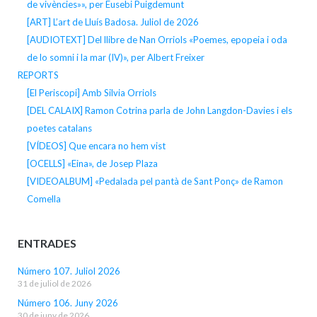
de vivències»», per Eusebi Puigdemunt
[ART] L’art de Lluís Badosa. Juliol de 2026
[AUDIOTEXT] Del llibre de Nan Orriols «Poemes, epopeia i oda
de lo somni i la mar (IV)», per Albert Freixer
REPORTS
[El Periscopi] Amb Silvia Orriols
[DEL CALAIX] Ramon Cotrina parla de John Langdon-Davies i els
poetes catalans
[VÍDEOS] Que encara no hem vist
[OCELLS] «Eina», de Josep Plaza
[VIDEOALBUM] «Pedalada pel pantà de Sant Ponç» de Ramon
Comella
ENTRADES
Número 107. Juliol 2026
31 de juliol de 2026
Número 106. Juny 2026
30 de juny de 2026