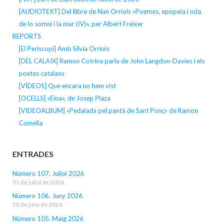
[AUDIOTEXT] Del llibre de Nan Orriols «Poemes, epopeia i oda
de lo somni i la mar (IV)», per Albert Freixer
REPORTS
[El Periscopi] Amb Silvia Orriols
[DEL CALAIX] Ramon Cotrina parla de John Langdon-Davies i els
poetes catalans
[VÍDEOS] Que encara no hem vist
[OCELLS] «Eina», de Josep Plaza
[VIDEOALBUM] «Pedalada pel pantà de Sant Ponç» de Ramon
Comella
ENTRADES
Número 107. Juliol 2026
31 de juliol de 2026
Número 106. Juny 2026
30 de juny de 2026
Número 105. Maig 2026