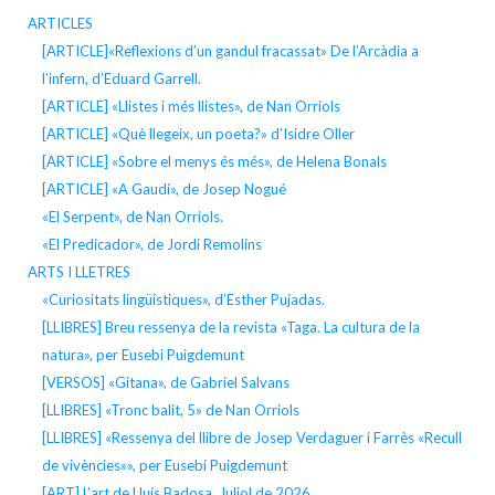
ARTICLES
[ARTICLE]«Reflexions d’un gandul fracassat» De l’Arcàdia a
l’infern, d’Eduard Garrell.
[ARTICLE] «Llistes i més llistes», de Nan Orriols
[ARTICLE] «Què llegeix, un poeta?» d’Isidre Oller
[ARTICLE] «Sobre el menys és més», de Helena Bonals
[ARTICLE] «A Gaudí», de Josep Nogué
«El Serpent», de Nan Orriols.
«El Predicador», de Jordi Remolins
ARTS I LLETRES
«Curiositats lingüístiques», d’Esther Pujadas.
[LLIBRES] Breu ressenya de la revista «Taga. La cultura de la
natura», per Eusebi Puigdemunt
[VERSOS] «Gitana», de Gabriel Salvans
[LLIBRES] «Tronc balit, 5» de Nan Orriols
[LLIBRES] «Ressenya del llibre de Josep Verdaguer i Farrès «Recull
de vivències»», per Eusebi Puigdemunt
[ART] L’art de Lluís Badosa. Juliol de 2026